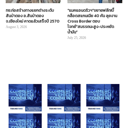
ทช.ก่อสร้างทางแยกต่างระดับ
“แมคแอนดริวฯ”ขยายฟลีท!บิ๊
สันป่าตอง อ.สันป่าตอง
กล็อตสแกนเนีย 40 คัน ลุยงาน
จ.เชียงใหม่ คาดแล้วเสร็จปี 2570
Cross Border ตอบ
โจทย์“สมรรถนะสูง-ประหยัด
August 3, 2026
น้ำมัน”
July 25, 2026