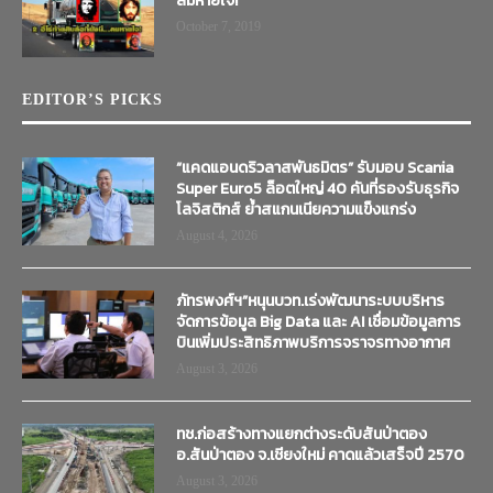
ลมหายใจ!
October 7, 2019
EDITOR’S PICKS
“แคดแอนดริวลาสพันธมิตร” รับมอบ Scania
Super Euro5 ล็อตใหญ่ 40 คันที่รองรับธุรกิจ
โลจิสติกส์ ย้ำสแกนเนียความแข็งแกร่ง
August 4, 2026
ภัทรพงศ์ฯ”หนุนบวท.เร่งพัฒนาระบบบริหาร
จัดการข้อมูล Big Data และ AI เชื่อมข้อมูลการ
บินเพิ่มประสิทธิภาพบริการจราจรทางอากาศ
August 3, 2026
ทช.ก่อสร้างทางแยกต่างระดับสันป่าตอง
อ.สันป่าตอง จ.เชียงใหม่ คาดแล้วเสร็จปี 2570
August 3, 2026