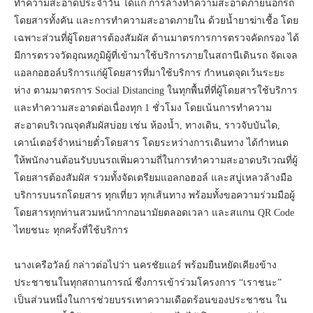
ทำความสะอาดประจำวัน ได้แก่ การล้างทำความสะอาดภายนอกรถ
โดยสารทั้งคัน และการทำความสะอาดภายใน ด้วยน้ำยาฆ่าเชื้อ โดย
เฉพาะส่วนที่ผู้โดยสารต้องสัมผัส ด้านมาตรการการตรวจคัดกรอง ได้
มีการตรวจวัดอุณหภูมิผู้ที่เข้ามาใช้บริการภายในสถานีเดินรถ จัดเจล
แอลกอฮอล์บริการแก่ผู้โดยสารที่มาใช้บริการ กำหนดจุดเว้นระยะ
ห่าง ตามมาตรการ Social Distancing ในทุกพื้นที่ที่ผู้โดยสารใช้บริการ
และทำความสะอาดต่อเนื่องทุก 1 ชั่วโมง โดยเน้นการทำความ
สะอาดบริเวณจุดสัมผัสบ่อย เช่น ห้องน้ำ, ทางเดิน, ราวจับบันได,
เคาน์เตอร์จำหน่ายตั๋วโดยสาร โดยระหว่างการเดินทาง ได้กำหนด
ให้พนักงานต้อนรับบนรถเพิ่มความถี่ในการทำความสะอาดบริเวณที่ผู้
โดยสารต้องสัมผัส รวมทั้งจัดเตรียมแอลกอฮอล์ และสบู่เหลวล้างมือ
บริการบนรถโดยสาร ทุกเที่ยว ทุกเส้นทาง พร้อมทั้งขอความร่วมมือผู้
โดยสารทุกท่านสวมหน้ากากอนามัยตลอดเวลา และสแกน QR Code
ไทยชนะ ทุกครั้งที่ใช้บริการ
นางเครือวัลย์ กล่าวต่อไปว่า นครชัยแอร์ พร้อมยืนหยัดเคียงข้าง
ประชาชนในทุกสถานการณ์ ซึ่งการเข้าร่วมโครงการ “เราชนะ”
เป็นส่วนหนึ่งในการช่วยบรรเทาความเดือดร้อนของประชาชน ใน