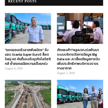
RECENT POSTS
“แคดแอนดริวลาสพันธมิตร” รับ
ภัทรพงศ์ฯ”หนุนบวท.เร่งพัฒนา
มอบ Scania Super Euro5 ล็อต
ระบบบริหารจัดการข้อมูล Big
ใหญ่ 40 คันที่รองรับธุรกิจโลจิสติ
Data และ AI เชื่อมข้อมูลการบิน
กส์ ย้ำสแกนเนียความแข็งแกร่ง
เพิ่มประสิทธิภาพบริการจราจร
ทางอากาศ
August 4, 2026
August 3, 2026