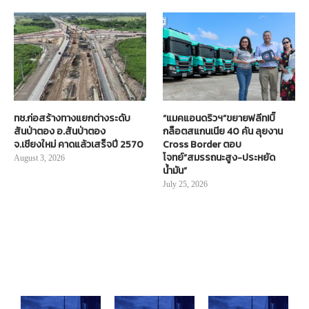
ทช.ก่อสร้างทางแยกต่างระดับ
“แมคแอนดริวฯ”ขยายฟลีท!บิ๊
สันป่าตอง อ.สันป่าตอง
กล็อตสแกนเนีย 40 คัน ลุยงาน
จ.เชียงใหม่ คาดแล้วเสร็จปี 2570
Cross Border ตอบ
โจทย์“สมรรถนะสูง-ประหยัด
August 3, 2026
น้ำมัน”
July 25, 2026