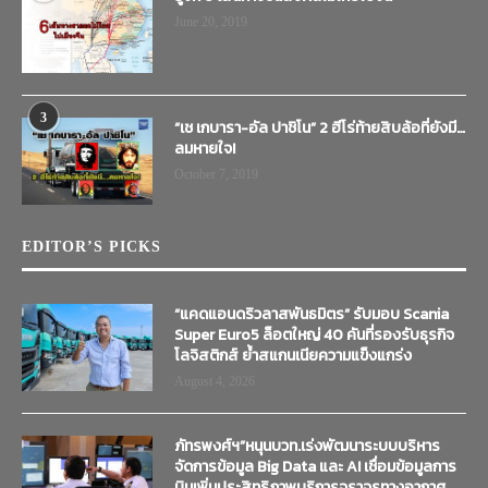
June 20, 2019
3
“เช เกบารา-อัล ปาชิโน” 2 ฮีโร่ท้ายสิบล้อที่ยังมี…
ลมหายใจ!
October 7, 2019
EDITOR’S PICKS
“แคดแอนดริวลาสพันธมิตร” รับมอบ Scania
Super Euro5 ล็อตใหญ่ 40 คันที่รองรับธุรกิจ
โลจิสติกส์ ย้ำสแกนเนียความแข็งแกร่ง
August 4, 2026
ภัทรพงศ์ฯ”หนุนบวท.เร่งพัฒนาระบบบริหาร
จัดการข้อมูล Big Data และ AI เชื่อมข้อมูลการ
บินเพิ่มประสิทธิภาพบริการจราจรทางอากาศ