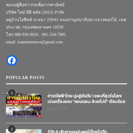
ชมรมผู้สื่อข่าวรถเพื่อการพาณิชย์
บริษัท ไทม์ มีดี พลัส (2015) จำกัด
หมู่บ้านไอฟีลด์ บางนา 239/61 ถนนกาญจนาภิเษก แขวงดอกไม้, เขต
ประเวศ, กรุงเทพมหานคร 10250
โทร.086-910-9026 , 081-234-7985
email: transtimenews@gmail.com
POPULAR POSTS
1
ค่ารถไฟฟ้าไทย มุ่งสู่อันดับ 1 แพงที่สุดในโลก!
เร่งเครื่องแซง “ลอนดอน-สิงคโปร์” เรียบร้อย
June 12, 2019
2
รู้จัก 6 เส้นทางขนส่งผลไม้ไทยไปจีน