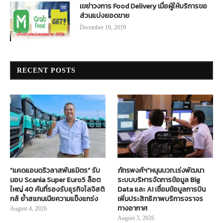
เขย่าวงการ Food Delivery เมื่อผู้ให้บริการขอ
ส่วนแบ่งยอดขาย
December 19, 2019
RECENT POSTS
“แคดแอนดริวลาสพันธมิตร” รับ
ภัทรพงศ์ฯ”หนุนบวท.เร่งพัฒนา
มอบ Scania Super Euro5 ล็อต
ระบบบริหารจัดการข้อมูล Big
ใหญ่ 40 คันที่รองรับธุรกิจโลจิสติ
Data และ AI เชื่อมข้อมูลการบิน
กส์ ย้ำสแกนเนียความแข็งแกร่ง
เพิ่มประสิทธิภาพบริการจราจร
ทางอากาศ
August 4, 2026
August 3, 2026