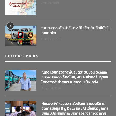
June 20, 2019
3
“เช เกบารา-อัล ปาชิโน” 2 ฮีโร่ท้ายสิบล้อที่ยังมี…
ลมหายใจ!
October 7, 2019
EDITOR’S PICKS
“แคดแอนดริวลาสพันธมิตร” รับมอบ Scania
Super Euro5 ล็อตใหญ่ 40 คันที่รองรับธุรกิจ
โลจิสติกส์ ย้ำสแกนเนียความแข็งแกร่ง
August 4, 2026
ภัทรพงศ์ฯ”หนุนบวท.เร่งพัฒนาระบบบริหาร
จัดการข้อมูล Big Data และ AI เชื่อมข้อมูลการ
บินเพิ่มประสิทธิภาพบริการจราจรทางอากาศ