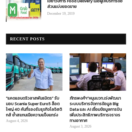
เขย่าวงการ Food Delivery เมื่อผู้ให้บริการขอ
ส่วนแบ่งยอดขาย
December 19, 2019
RECENT POSTS
“แคดแอนดริวลาสพันธมิตร” รับ
ภัทรพงศ์ฯ”หนุนบวท.เร่งพัฒนา
มอบ Scania Super Euro5 ล็อต
ระบบบริหารจัดการข้อมูล Big
ใหญ่ 40 คันที่รองรับธุรกิจโลจิสติ
Data และ AI เชื่อมข้อมูลการบิน
กส์ ย้ำสแกนเนียความแข็งแกร่ง
เพิ่มประสิทธิภาพบริการจราจร
ทางอากาศ
August 4, 2026
August 3, 2026