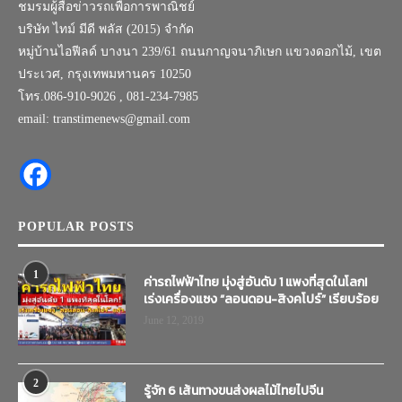
ชมรมผู้สื่อข่าวรถเพื่อการพาณิชย์
บริษัท ไทม์ มีดี พลัส (2015) จำกัด
หมู่บ้านไอฟีลด์ บางนา 239/61 ถนนกาญจนาภิเษก แขวงดอกไม้, เขต
ประเวศ, กรุงเทพมหานคร 10250
โทร.086-910-9026 , 081-234-7985
email: transtimenews@gmail.com
POPULAR POSTS
1
ค่ารถไฟฟ้าไทย มุ่งสู่อันดับ 1 แพงที่สุดในโลก!
เร่งเครื่องแซง “ลอนดอน-สิงคโปร์” เรียบร้อย
June 12, 2019
2
รู้จัก 6 เส้นทางขนส่งผลไม้ไทยไปจีน