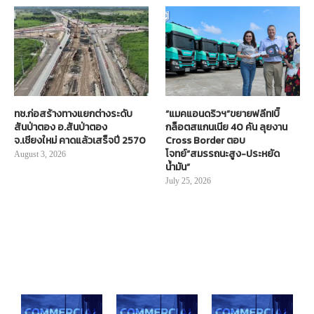
ทช.ก่อสร้างทางแยกต่างระดับ
“แมคแอนดริวฯ”ขยายฟลีท!บิ๊
สันป่าตอง อ.สันป่าตอง
กล็อตสแกนเนีย 40 คัน ลุยงาน
จ.เชียงใหม่ คาดแล้วเสร็จปี 2570
Cross Border ตอบ
โจทย์“สมรรถนะสูง-ประหยัด
August 3, 2026
น้ำมัน”
July 25, 2026