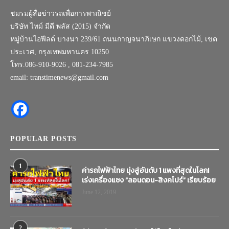
ชมรมผู้สื่อข่าวรถเพื่อการพาณิชย์
บริษัท ไทม์ มีดี พลัส (2015) จำกัด
หมู่บ้านไอฟีลด์ บางนา 239/61 ถนนกาญจนาภิเษก แขวงดอกไม้, เขต
ประเวศ, กรุงเทพมหานคร 10250
โทร.086-910-9026 , 081-234-7985
email: transtimenews@gmail.com
POPULAR POSTS
1
ค่ารถไฟฟ้าไทย มุ่งสู่อันดับ 1 แพงที่สุดในโลก!
เร่งเครื่องแซง “ลอนดอน-สิงคโปร์” เรียบร้อย
June 12, 2019
2