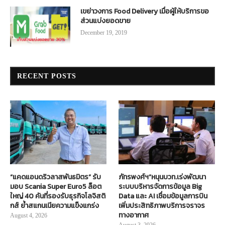
เขย่าวงการ Food Delivery เมื่อผู้ให้บริการขอ
ส่วนแบ่งยอดขาย
December 19, 2019
RECENT POSTS
“แคดแอนดริวลาสพันธมิตร” รับ
ภัทรพงศ์ฯ”หนุนบวท.เร่งพัฒนา
มอบ Scania Super Euro5 ล็อต
ระบบบริหารจัดการข้อมูล Big
ใหญ่ 40 คันที่รองรับธุรกิจโลจิสติ
Data และ AI เชื่อมข้อมูลการบิน
กส์ ย้ำสแกนเนียความแข็งแกร่ง
เพิ่มประสิทธิภาพบริการจราจร
ทางอากาศ
August 4, 2026