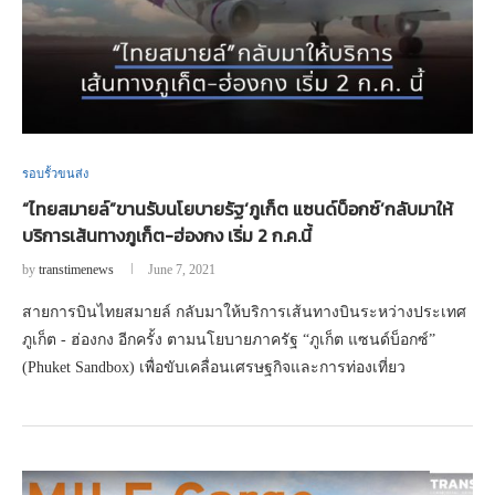
รอบรั้วขนส่ง
“ไทยสมายล์”ขานรับนโยบายรัฐ‘ภูเก็ต แซนด์บ็อกซ์’กลับมาให้
บริการเส้นทางภูเก็ต-ฮ่องกง เริ่ม 2 ก.ค.นี้
by
transtimenews
June 7, 2021
สายการบินไทยสมายล์ กลับมาให้บริการเส้นทางบินระหว่างประเทศ
ภูเก็ต - ฮ่องกง อีกครั้ง ตามนโยบายภาครัฐ “ภูเก็ต แซนด์บ็อกซ์”
(Phuket Sandbox) เพื่อขับเคลื่อนเศรษฐกิจและการท่องเที่ยว