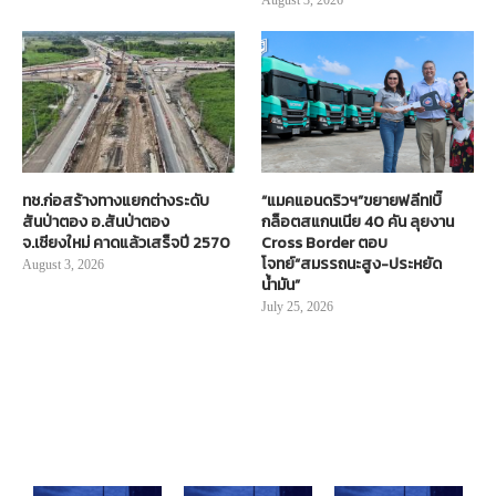
August 3, 2026
ทช.ก่อสร้างทางแยกต่างระดับ
“แมคแอนดริวฯ”ขยายฟลีท!บิ๊
สันป่าตอง อ.สันป่าตอง
กล็อตสแกนเนีย 40 คัน ลุยงาน
จ.เชียงใหม่ คาดแล้วเสร็จปี 2570
Cross Border ตอบ
โจทย์“สมรรถนะสูง-ประหยัด
August 3, 2026
น้ำมัน”
July 25, 2026