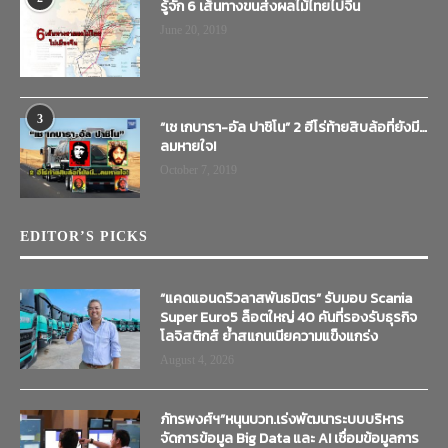
รู้จัก 6 เส้นทางขนส่งผลไม้ไทยไปจีน
June 20, 2019
3
“เช เกบารา-อัล ปาชิโน” 2 ฮีโร่ท้ายสิบล้อที่ยังมี…
ลมหายใจ!
October 7, 2019
EDITOR’S PICKS
“แคดแอนดริวลาสพันธมิตร” รับมอบ Scania
Super Euro5 ล็อตใหญ่ 40 คันที่รองรับธุรกิจ
โลจิสติกส์ ย้ำสแกนเนียความแข็งแกร่ง
August 4, 2026
ภัทรพงศ์ฯ”หนุนบวท.เร่งพัฒนาระบบบริหาร
จัดการข้อมูล Big Data และ AI เชื่อมข้อมูลการ