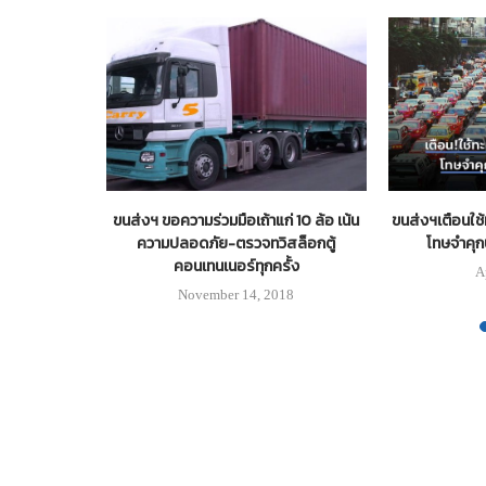
่อมทิเบตเสร็จ
ขนส่งฯ ขอความร่วมมือเถ้าแก่ 10 ล้อ เน้น
ขนส่งฯเตือนใช
เดินทางเหลือ
ความปลอดภัย-ตรวจทวิสล็อกตู้
โทษจำคุก
คอนเทนเนอร์ทุกครั้ง
A
9
November 14, 2018