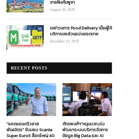
ชายฝั่งกัมพูชา
August 20, 2020
เขย่าวงการ Food Delivery เมื่อผู้ให้
บริการขอส่วนแบ่งยอดขาย
December 19, 2019
ล้วเสร็จ!ขยาย4เลนทล.102สาย บ.ห้วย
เสร็จแล้ว ! การขยายทางหลวงหมา
RECENT POSTS
ช้าง-อ.ศรีสัชนาลัย จ.สุโขทัย
101 สาย อ.ร้องกวาง – น่าน...
August 23, 2022
November 16, 2018
“แคดแอนดริวลาส
ภัทรพงศ์ฯ”หนุนบวท.เร่ง
พันธมิตร” รับมอบ Scania
พัฒนาระบบบริหารจัดการ
Super Euro5 ล็อตใหญ่ 40
ข้อมูล Big Data และ AI