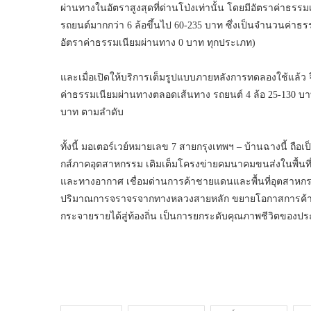
ผ่านทางในอัตราสูงสุดที่ด่านโป่งเท่านั้น โดยมีอัตราค่าธรร
รถยนต์มากกว่า 6 ล้อขึ้นไป 60-235 บาท ซึ่งเป็นจำนวนค่าธรรม
อัตราค่าธรรมเนียมผ่านทาง 0 บาท ทุกประเภท)
และเมื่อเปิดให้บริการเต็มรูปแบบภายหลังการทดลองใช้แล้ว จ
ค่าธรรมเนียมผ่านทางตลอดเส้นทาง รถยนต์ 4 ล้อ 25-130 บาท
บาท ตามลำดับ
ทั้งนี้ มอเตอร์เวย์หมายเลข 7 สายกรุงเทพฯ – บ้านฉางนี้ ถื
กส์ภาคอุตสาหกรรม เติมเต็มโครงข่ายคมนาคมขนส่งในพื้นที
และทางอากาศ เชื่อมด่านการค้าชายแดนและพื้นที่อุตสาหกร
ปริมาณการจราจรจากทางหลวงสายหลัก ขยายโอกาสการค้าแล
กระจายรายได้สู่ท้องถิ่น เป็นการยกระดับคุณภาพชีวิตของปร