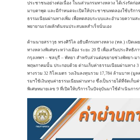
ประชาชนอย่างต่อเนื่อง ในนส่วนกรมทางหลวง ได้เร่งรัดก่อ
มาบตาพุด และมีกำหนดจะเปิดให้ประชาชนทดลองใช้บริการในว
ธรรมเนียมผ่านทางเพิ่ม เพื่อทดสอบระบบและอำนวยความสะด
พยายามเร่งผลักดันจนประสบผลสำเร็จนั่นเอง
ด้านนายสราวุธ ทรงศิวิไล อธิบดีกรมทางหลวง (ทล.) เปิดเ
ทางหลวงพิเศษระหว่างเมือง ระยะ 20 ปี เพื่อเสริมประสิทธิ
กรุงเทพฯ – ชลบุรี – พัทยา สำหรับส่วนต่อขยายช่วงพัทยา-มาบ
พฤษภาคมนั้น ประกอบด้วย ด่านเก็บค่าธรรมเนียมผ่านทาง 3 
ทางรวม 32 กิโลเมตร วงเงินลงทุนรวม 17,784 ล้านบาท (มูลค
รมฯใช้เงินทุนค่าธรรมเนียมผ่านทาง ซึ่งเป็นรายได้ที่จัด
พิเศษหมายเลข 9 ที่เปิดให้บริการในปัจจุบันมาใช้ดำเนินการก