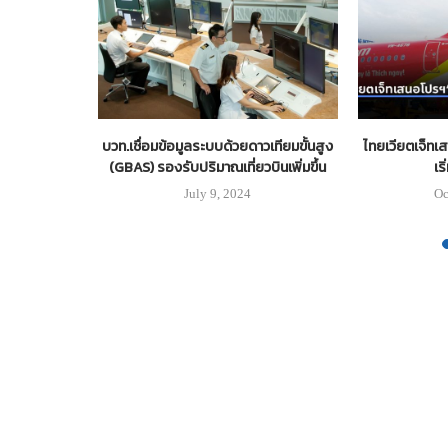
กันและควบคุม
บวท.เชื่อมข้อมูลระบบด้วยดาวเทียมขั้นสูง
ไทยเวียตเจ็ทเส
COVID-19
(GBAS) รองรับปริมาณเที่ยวบินเพิ่มขึ้น
เร
July 9, 2024
Oc