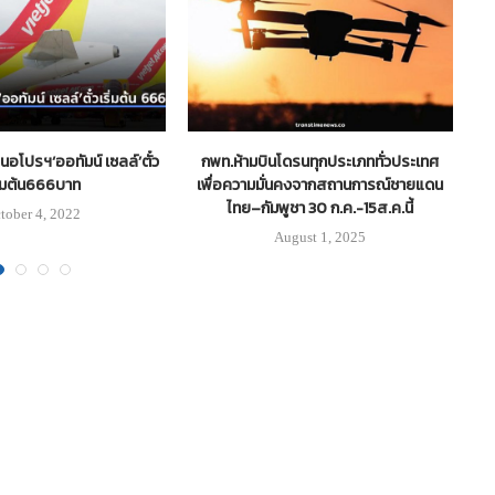
นอโปรฯ‘ออทัมน์ เซลล์’ตั๋ว
กพท.ห้ามบินโดรนทุกประเภททั่วประเทศ
ิ่มต้น666บาท
เพื่อความมั่นคงจากสถานการณ์ชายแดน
ไทย–กัมพูชา 30 ก.ค.-15ส.ค.นี้
tober 4, 2022
August 1, 2025