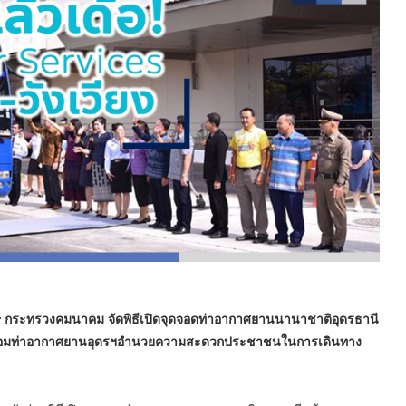
 กระทรวงคมนาคม จัดพิธีเปิดจุดจอดท่าอากาศยานนานาชาติอุดรธานี
วียง เชื่อมท่าอากาศยานอุดรฯอำนวยความสะดวกประชาชนในการเดินทาง