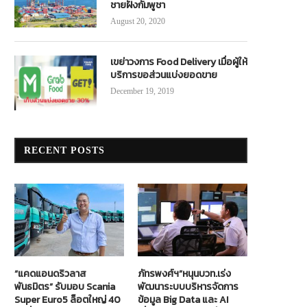
ชายฝั่งกัมพูชา
August 20, 2020
เขย่าวงการ Food Delivery เมื่อผู้ให้
บริการขอส่วนแบ่งยอดขาย
December 19, 2019
RECENT POSTS
“แคดแอนดริวลาส
ภัทรพงศ์ฯ”หนุนบวท.เร่ง
พันธมิตร” รับมอบ Scania
พัฒนาระบบบริหารจัดการ
Super Euro5 ล็อตใหญ่ 40
ข้อมูล Big Data และ AI