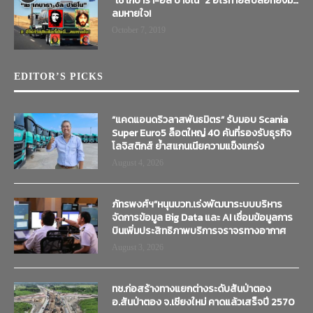
“เช เกบารา-อัล ปาชิโน” 2 ฮีโร่ท้ายสิบล้อที่ยังมี…
ลมหายใจ!
October 7, 2019
EDITOR’S PICKS
“แคดแอนดริวลาสพันธมิตร” รับมอบ Scania
Super Euro5 ล็อตใหญ่ 40 คันที่รองรับธุรกิจ
โลจิสติกส์ ย้ำสแกนเนียความแข็งแกร่ง
August 4, 2026
ภัทรพงศ์ฯ”หนุนบวท.เร่งพัฒนาระบบบริหาร
จัดการข้อมูล Big Data และ AI เชื่อมข้อมูลการ
บินเพิ่มประสิทธิภาพบริการจราจรทางอากาศ
August 3, 2026
ทช.ก่อสร้างทางแยกต่างระดับสันป่าตอง
อ.สันป่าตอง จ.เชียงใหม่ คาดแล้วเสร็จปี 2570