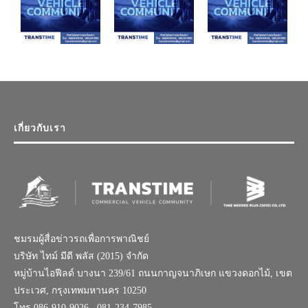
เกี่ยวกับเรา
ชมรมผู้สื่อข่าวรถเพื่อการพาณิชย์
บริษัท ไทม์ มีดี พลัส (2015) จำกัด
หมู่บ้านไอฟีลด์ บางนา 239/61 ถนนกาญจนาภิเษก แขวงดอกไม้, เขต
ประเวศ, กรุงเทพมหานคร 10250
โทร.086-910-9026 , 081-234-7985