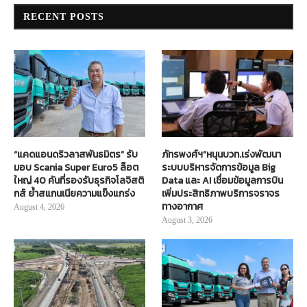
RECENT POSTS
“แคดแอนดริวลาสพันธมิตร” รับ
ภัทรพงศ์ฯ”หนุนบวท.เร่งพัฒนา
มอบ Scania Super Euro5 ล็อต
ระบบบริหารจัดการข้อมูล Big
ใหญ่ 40 คันที่รองรับธุรกิจโลจิสติ
Data และ AI เชื่อมข้อมูลการบิน
กส์ ย้ำสแกนเนียความแข็งแกร่ง
เพิ่มประสิทธิภาพบริการจราจร
ทางอากาศ
August 4, 2026
August 3, 2026