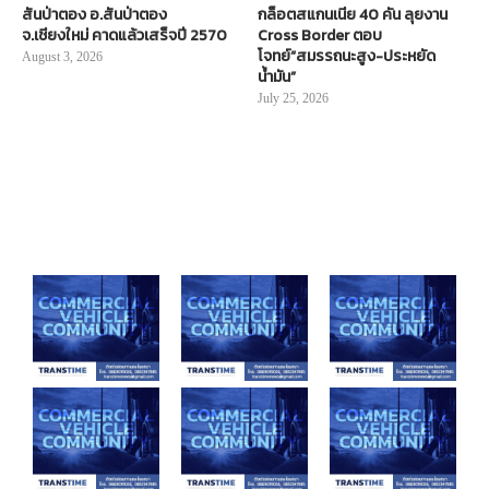
สันป่าตอง อ.สันป่าตอง
กล็อตสแกนเนีย 40 คัน ลุยงาน
จ.เชียงใหม่ คาดแล้วเสร็จปี 2570
Cross Border ตอบ
โจทย์“สมรรถนะสูง-ประหยัด
August 3, 2026
น้ำมัน”
July 25, 2026