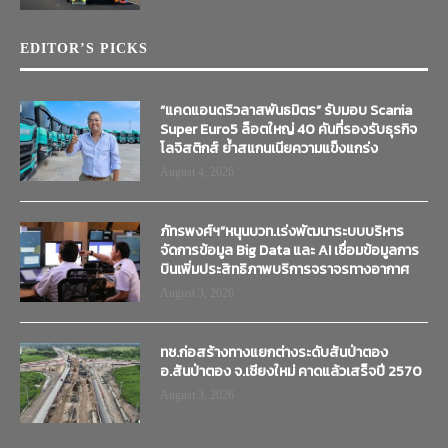
EDITOR’S PICKS
“แคดแอนดริวลาสพันธมิตร” รับมอบ Scania
Super Euro5 ล็อตใหญ่ 40 คันที่รองรับธุรกิจ
โลจิสติกส์ ย้ำสแกนเนียความแข็งแกร่ง
August 4, 2026
ภัทรพงศ์ฯ”หนุนบวท.เร่งพัฒนาระบบบริหาร
จัดการข้อมูล Big Data และ AI เชื่อมข้อมูลการ
บินเพิ่มประสิทธิภาพบริการจราจรทางอากาศ
August 3, 2026
ทช.ก่อสร้างทางแยกต่างระดับสันป่าตอง
อ.สันป่าตอง จ.เชียงใหม่ คาดแล้วเสร็จปี 2570
August 3, 2026