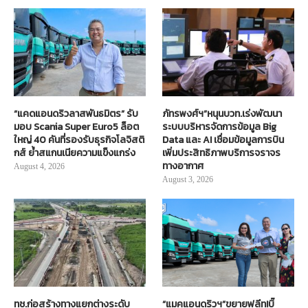
“แคดแอนดริวลาสพันธมิตร” รับ
ภัทรพงศ์ฯ”หนุนบวท.เร่งพัฒนา
มอบ Scania Super Euro5 ล็อต
ระบบบริหารจัดการข้อมูล Big
ใหญ่ 40 คันที่รองรับธุรกิจโลจิสติ
Data และ AI เชื่อมข้อมูลการบิน
กส์ ย้ำสแกนเนียความแข็งแกร่ง
เพิ่มประสิทธิภาพบริการจราจร
ทางอากาศ
August 4, 2026
August 3, 2026
ทช.ก่อสร้างทางแยกต่างระดับ
“แมคแอนดริวฯ”ขยายฟลีท!บิ๊