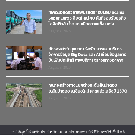
“แคดแอนดริวลาสพันธมิตร” รับมอบ Scania
Super Euro5 ล็อตใหญ่ 40 คันที่รองรับธุรกิจ
โลจิสติกส์ ย้ำสแกนเนียความแข็งแกร่ง
August 4, 2026
ภัทรพงศ์ฯ”หนุนบวท.เร่งพัฒนาระบบบริหาร
จัดการข้อมูล Big Data และ AI เชื่อมข้อมูลการ
บินเพิ่มประสิทธิภาพบริการจราจรทางอากาศ
August 3, 2026
ทช.ก่อสร้างทางแยกต่างระดับสันป่าตอง
อ.สันป่าตอง จ.เชียงใหม่ คาดแล้วเสร็จปี 2570
August 3, 2026
เราใช้คุกกี้เพื่อเพิ่มประสิทธิภาพและประสบการณ์ที่ดีในการใช้เว็บไซต์