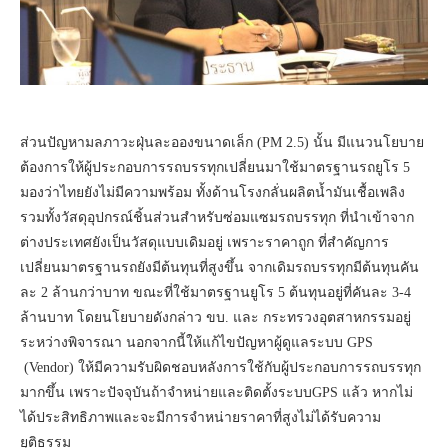
ส่วนปัญหามลภาวะฝุ่นละอองขนาดเล็ก (PM 2.5) นั้น มีแนวนโยบาย
ต้องการให้ผู้ประกอบการรถบรรทุกเปลี่ยนมาใช้มาตรฐานรถยูโร 5
มองว่าไทยยังไม่มีความพร้อม ทั้งด้านโรงกลั่นผลิตน้ำมันเชื้อเพลิง
รวมทั้งวัสดุอุปกรณ์ชิ้นส่วนสำหรับซ่อมแซมรถบรรทุก ที่นำเข้าจาก
ต่างประเทศยังเป็นวัสดุแบบเดิมอยู่ เพราะราคาถูก ที่สำคัญการ
เปลี่ยนมาตรฐานรถยังมีต้นทุนที่สูงขึ้น จากเดิมรถบรรทุกมีต้นทุนคัน
ละ 2 ล้านกว่าบาท ขณะที่ใช้มาตรฐานยูโร 5 ต้นทุนอยู่ที่คันละ 3-4
ล้านบาท โดยนโยบายดังกล่าว ขบ. และ กระทรวงอุตสาหกรรมอยู่
ระหว่างพิจารณา นอกจากนี้ให้แก้ไขปัญหาผู้ดูแลระบบ GPS
(Vendor) ให้มีความรับผิดชอบหลังการใช้กับผู้ประกอบการรถบรรทุก
มากขึ้น เพราะปัจจุบันถ้าจำหน่ายและติดตั้งระบบGPS แล้ว หากไม่
ได้ประสิทธิภาพและจะมีการจำหน่ายราคาที่สูงไม่ได้รับความ
ยุติธรรม