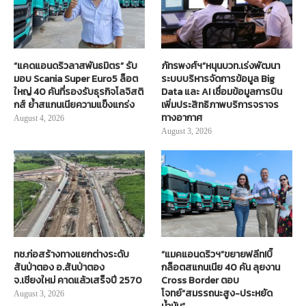
“แคดแอนดริวลาสพันธมิตร” รับ
ภัทรพงศ์ฯ”หนุนบวท.เร่งพัฒนา
มอบ Scania Super Euro5 ล็อต
ระบบบริหารจัดการข้อมูล Big
ใหญ่ 40 คันที่รองรับธุรกิจโลจิสติ
Data และ AI เชื่อมข้อมูลการบิน
กส์ ย้ำสแกนเนียความแข็งแกร่ง
เพิ่มประสิทธิภาพบริการจราจร
ทางอากาศ
August 4, 2026
August 3, 2026
ทช.ก่อสร้างทางแยกต่างระดับ
“แมคแอนดริวฯ”ขยายฟลีท!บิ๊
สันป่าตอง อ.สันป่าตอง
กล็อตสแกนเนีย 40 คัน ลุยงาน
จ.เชียงใหม่ คาดแล้วเสร็จปี 2570
Cross Border ตอบ
โจทย์“สมรรถนะสูง-ประหยัด
August 3, 2026