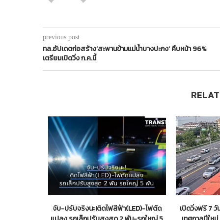
previous post
ทล.อัปเดตก่อสร้าง’สะพานข้ามแม่น้ำบางปะกง’ คืบหน้า 96%
เตรียมเปิดวิ่ง ก.ค.นี้
RELAT
คาะตัดแต้มใบ
จับ-ปรับจริงนะ!ติดไฟสีฟ้า(LED)-ไฟตัด
เปิดวิ่งฟรี 7 
แปลง รถเล็กปรับสูงสุด 2 พัน-รถใหญ่ 5
เทศกาลปีใหม่