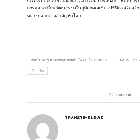
เวียตเจ็ทตอกย้ำความมุ่งมั่นในการเพิ่มทางเลือกการเดินทางใ
การแลกเปลี่ยนวัฒนธรรมในภูมิภาคเอเชียแปซิฟิก เสริมสร้า
หมายปลายทางสำคัญทั่วโลก
#รถโดยสาร #รถบรรทุก #รถสิบล้อ #10ล้อ #TRUCK
TRANSTIME
เวียตเจ็ท
0 comment
TRANSTIMENEWS