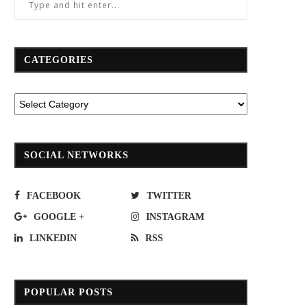
CATEGORIES
SOCIAL NETWORKS
FACEBOOK
TWITTER
GOOGLE +
INSTAGRAM
LINKEDIN
RSS
“สุรพงษ์”เข้ม!การรถไฟฯดูแลปชช.ช่วง
“บีทีเอส” เผยรายได้ Q1 โต 194% โก
POPULAR POSTS
ศกาลปีใหม่ เพิ่มขบวนรถพิเศษ 12 ขบวน
เกินพันล้าน