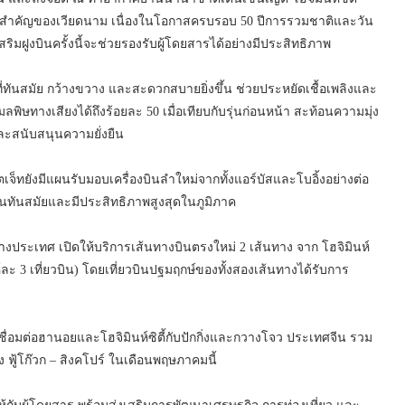
หยุดสำคัญของเวียดนาม เนื่องในโอกาสครบรอบ 50 ปีการรวมชาติและวัน
สริมฝูงบินครั้งนี้จะช่วยรองรับผู้โดยสารได้อย่างมีประสิทธิภาพ
่ทันสมัย กว้างขวาง และสะดวกสบายยิ่งขึ้น ช่วยประหยัดเชื้อเพลิงและ
ษทางเสียงได้ถึงร้อยละ 50 เมื่อเทียบกับรุ่นก่อนหน้า สะท้อนความมุ่ง
และสนับสนุนความยั่งยืน
ยตเจ็ทยังมีแผนรับมอบเครื่องบินลำใหม่จากทั้งแอร์บัสและโบอิ้งอย่างต่อ
ูงบินทันสมัยและมีประสิทธิภาพสูงสุดในภูมิภาค
่างประเทศ เปิดให้บริการเส้นทางบินตรงใหม่ 2 เส้นทาง จาก โฮจิมินห์
ดาห์ละ 3 เที่ยวบิน) โดยเที่ยวบินปฐมฤกษ์ของทั้งสองเส้นทางได้รับการ
ชื่อมต่อฮานอยและโฮจิมินห์ซิตี้กับปักกิ่งและกวางโจว ประเทศจีน รวม
 ฟู้โก๊วก – สิงคโปร์ ในเดือนพฤษภาคมนี้