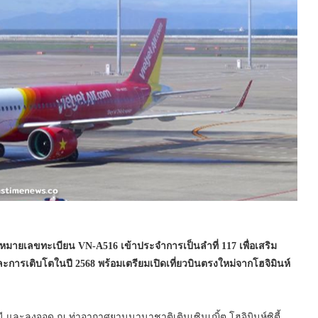
หมายเลขทะเบียน
VN-A516
เข้าประจำการเป็นลำที่
117
เพื่อเสริม
ละการเติบโตในปี
2568
พร้อมเตรียมเปิดเที่ยวบินตรงใหม่จากโฮจิมินห์
นี และลงจอด ณ ท่าอากาศยานนานาชาติเตินเซินเญิ้ต โฮจิมินห์ซิตี้