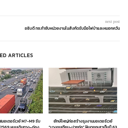
next post
อธิบดี ทช.กำชับหน่วยงานในสังกัดรับมือไฟป่าและหมอกควัน
ED ARTICLES
วัน!มอเตอร์เวย์ M7-M9 รับ
ยักษ์ใหญ่ก่อสร้างรุมงานมอเตอร์เวย์
 2569 หนุนเดินทาง–ท่อง
“บางขุนเทียน-ปากท่อ” ฝันตอกเสาเข็มปี 63
เท