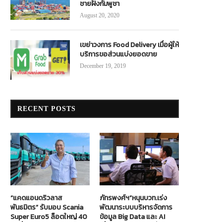
ชายฝั่งกัมพูชา
August 20, 2020
เขย่าวงการ Food Delivery เมื่อผู้ให้
บริการขอส่วนแบ่งยอดขาย
December 19, 2019
RECENT POSTS
“แคดแอนดริวลาส
ภัทรพงศ์ฯ”หนุนบวท.เร่ง
พันธมิตร” รับมอบ Scania
พัฒนาระบบบริหารจัดการ
Super Euro5 ล็อตใหญ่ 40
ข้อมูล Big Data และ AI