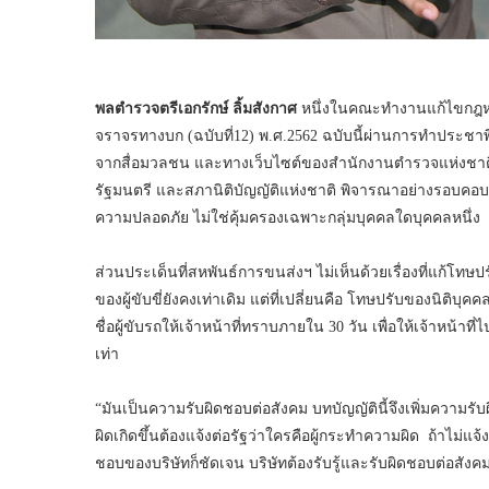
พลตำรวจตรีเอกรักษ์ ลิ้มสังกาศ
หนึ่งในคณะทำงานแก้ไขกฎหม
จราจรทางบก (ฉบับที่12) พ.ศ.2562 ฉบับนี้ผ่านการทำประช
จากสื่อมวลชน และทางเว็บไซต์ของสำนักงานตำรวจแห่งชาติ อี
รัฐมนตรี และสภานิติบัญญัติแห่งชาติ พิจารณาอย่างรอบคอ
ความปลอดภัย ไม่ใช่คุ้มครองเฉพาะกลุ่มบุคคลใดบุคคลหนึ่ง
ส่วนประเด็นที่สหพันธ์การขนส่งฯ ไม่เห็นด้วยเรื่องที่แก้โทษปร
ของผู้ขับขี่ยังคงเท่าเดิม แต่ที่เปลี่ยนคือ โทษปรับของนิติบุค
ชื่อผู้ขับรถให้เจ้าหน้าที่ทราบภายใน 30 วัน เพื่อให้เจ้าหน้า
เท่า
“มันเป็นความรับผิดชอบต่อสังคม บทบัญญัตินี้จึงเพิ่มความรับ
ผิดเกิดขึ้นต้องแจ้งต่อรัฐว่าใครคือผู้กระทำความผิด ถ้าไม่แจ้
ชอบของบริษัทก็ชัดเจน บริษัทต้องรับรู้และรับผิดชอบต่อสังค