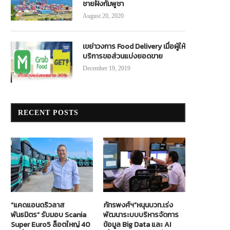
ชายฝั่งกัมพูชา
August 20, 2020
เขย่าวงการ Food Delivery เมื่อผู้ให้
บริการขอส่วนแบ่งยอดขาย
December 19, 2019
RECENT POSTS
“แคดแอนดริวลาส
ภัทรพงศ์ฯ”หนุนบวท.เร่ง
พันธมิตร” รับมอบ Scania
พัฒนาระบบบริหารจัดการ
Super Euro5 ล็อตใหญ่ 40
ข้อมูล Big Data และ AI