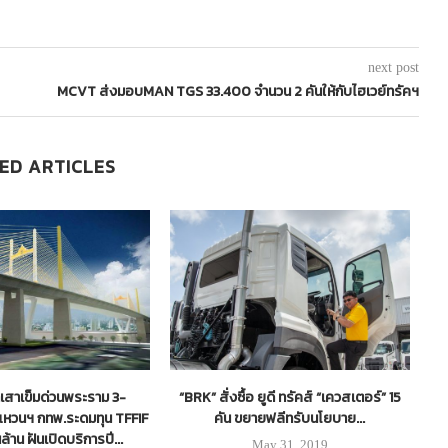
next post
MCVT ส่งมอบMAN TGS 33.400 จำนวน 2 คันให้กับไฮเวย์ทรัคฯ
ED ARTICLES
เสาเข็มด่วนพระราม 3-
“BRK” สั่งซื้อ ยูดี ทรัคส์ “เควสเตอร์” 15
“
หวนฯ กทพ.ระดมทุน TFFIF
คัน ขยายฟลีทรับนโยบาย...
นล้าน ฝันเปิดบริการปี...
May 31, 2019