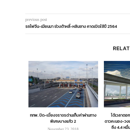
previous post
รถไฟจีน-เมียนมา ช่วงต้าหลี่-หลินชาง คาดเปิดใช้ปี 2564
RELAT
4024 เสร็จ
กทพ. ปิด-เบี่ยงจราจรด่านเก็บค่าผ่านทาง
ได้เวลาตอก
พิเศษบางแก้ว 2
ดาวคะนอง-วงแ
ถึง 4.4 หมื่
4
November 23, 2018