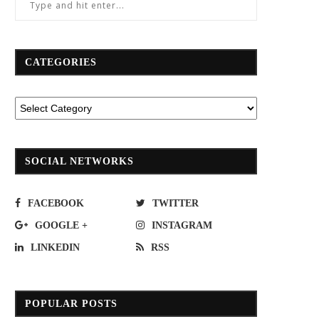
CATEGORIES
SOCIAL NETWORKS
FACEBOOK
TWITTER
GOOGLE +
INSTAGRAM
LINKEDIN
RSS
พลังงาน”ชี้ปรับขึ้น NGV 1 บาท/กก.ลด
เช็คเวลาขึ้น ‘รถเมล์’ อาจกลับบ้านไม่ท
บิดเบือนราคา
“เคอร์ฟิว”
POPULAR POSTS
September 12, 2022
April 8, 2020