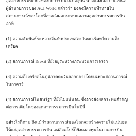
อุตสาหกรรมที่เกี่
ยวข้องกับการบินในปัจจุบัน นางแองเจลา กิตเทนส์
ผู้อำนวยการของ ACI World กล่าวว่า ยังคงมีความท้าทายใน
สถานการณ์
ของโลกที่อาจส่งผลกระทบต่อภาคอุ
ตสาหกรรมการบิน
อาทิ
(1) ความสัมพันธ์ระหว่างจีนกั
บประเทศตะวันตกเริ่มทวีความตึ
ง
เครียด
(2) สถานการณ์ Brexit ที่ยังอยู่ระหว่
างกระบวนการเจรจา
(3) ความตึงเครียดในภูมิภาคตะวั
นออกกลางโดยเฉพาะสถานการณ์
ในกาตาร์
(4) สถานการณ์ในสหรัฐฯ ที่ยังไม่แน่นอน ซึ่งอาจส่งผลกระทบสำคัญ
ต่
อการเติบโตของอุตสาหกรรมการบิ
นในปีนี้
อย่างไรก็ตาม ถึงแม้ว่าสถานการณ์ของโลกจะสร้
างความไม่แน่นอน
ให้แก่อุ
ตสาหกรรมการบิน แต่สิงคโปร์ก็ยังคงลงทุ
นในภาคการบิน