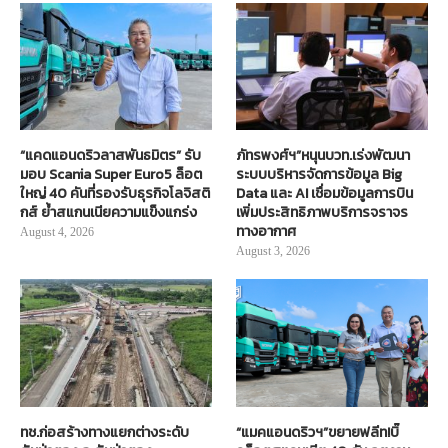
“แคดแอนดริวลาสพันธมิตร” รับ
ภัทรพงศ์ฯ”หนุนบวท.เร่งพัฒนา
มอบ Scania Super Euro5 ล็อต
ระบบบริหารจัดการข้อมูล Big
ใหญ่ 40 คันที่รองรับธุรกิจโลจิสติ
Data และ AI เชื่อมข้อมูลการบิน
กส์ ย้ำสแกนเนียความแข็งแกร่ง
เพิ่มประสิทธิภาพบริการจราจร
ทางอากาศ
August 4, 2026
August 3, 2026
ทช.ก่อสร้างทางแยกต่างระดับ
“แมคแอนดริวฯ”ขยายฟลีท!บิ๊