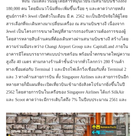
ทั้งนี้ ในแต่ละวันมีผู้โดยสารหมุนเวี
ยนในสนามบินชางงีถึง
180,000 คน โดยมีแนวโน้มที่จะเพิ่มขึ้นเรื่
อย ๆ และคาดว่าภายหลัง
ศูนย์การค้า Jewel เปิดตัวในเดือน มี.ค. 2562 จะเป็นอีกปัจจัยให้ผู้โดย
สารเลื
อกที่จะเดินทางมาเปลี่ยนเครื่อง ณ สนามบินชางงี เนื่องจาก
Jewel เป็นโครงการขนาดใหญ่ที่
สามารถรองรับความต้องการของผู้
โดยสารหลายสิบล้านคนที่ต้องเดิ
นทางผ่านสนามบินชางงี สร้างโดย
ความร่วมมือระหว่าง Changi Airport Group และ CapitalLand ภายใน
อาคารมีโดมบรรยากาศแบบป่
าเขตร้อน พร้อมน้ำตกขนาดใหญ่ความ
สูงถึง 40 เมตร ท่ามกลางร้านค้าชั้นนำจากทั่
วโลกกว่า 280 ร้านค้า
ทางเชื่อมต่อกับ Terminal 1 และมีรถไฟเล็กวิ่งเชื่อมกับทั้ง Terminal 2
และ 3 ทางด้านสายการบิน ทั้ง Singapore Airlines และสายการบินอีก
หลายสายก็มี
แผนที่จะเปิดเที่ยวบินเข้ามายั
งสิงคโปร์มากยิ่งขึ้นในปี
2562 โดยสายการบินในเครือของ Singapore Airlines ได้แก่ SilkAir
และ Scoot คาดว่าจะมีการเติบโตถึง 7% ในปีงบประมาณ 2561 และ