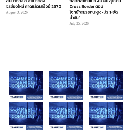
สันป่าตอง อ.สันป่าตอง
กล็อตสแกนเนีย 40 คัน ลุยงาน
จ.เชียงใหม่ คาดแล้วเสร็จปี 2570
Cross Border ตอบ
โจทย์“สมรรถนะสูง-ประหยัด
August 3, 2026
น้ำมัน”
July 25, 2026