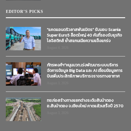
EDITOR’S PICKS
“แคดแอนดริวลาสพันธมิตร” รับมอบ Scania
Super Euro5 ล็อตใหญ่ 40 คันที่รองรับธุรกิจ
โลจิสติกส์ ย้ำสแกนเนียความแข็งแกร่ง
August 4, 2026
ภัทรพงศ์ฯ”หนุนบวท.เร่งพัฒนาระบบบริหาร
จัดการข้อมูล Big Data และ AI เชื่อมข้อมูลการ
บินเพิ่มประสิทธิภาพบริการจราจรทางอากาศ
August 3, 2026
ทช.ก่อสร้างทางแยกต่างระดับสันป่าตอง
อ.สันป่าตอง จ.เชียงใหม่ คาดแล้วเสร็จปี 2570
August 3, 2026