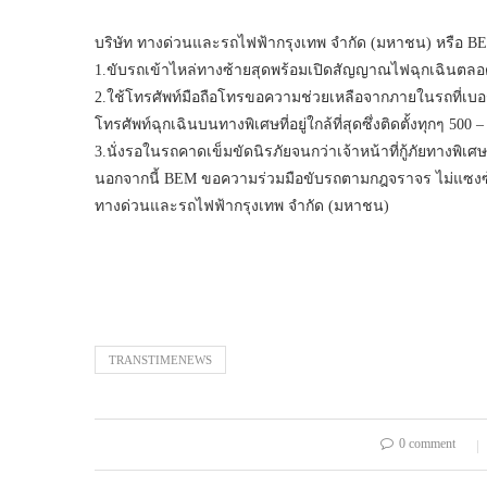
บริษัท ทางด่วนและรถไฟฟ้ากรุงเทพ จำกัด (มหาชน) หรือ BEM 
1.ขับรถเข้าไหล่ทางซ้ายสุดพร้อมเปิดสัญญาณไฟฉุกเฉินตลอดเ
2.ใช้โทรศัพท์มือถือโทรขอความช่วยเหลือจากภายในรถที่เบอร์
โทรศัพท์ฉุกเฉินบนทางพิเศษที่อยู่ใกล้ที่สุดซึ่งติดตั้งทุกๆ 5
3.นั่งรอในรถคาดเข็มขัดนิรภัยจนกว่าเจ้าหน้าที่กู้ภัยทางพ
นอกจากนี้ BEM ขอความร่วมมือขับรถตามกฎจราจร ไม่แซงซ้าย
ทางด่วนและรถไฟฟ้ากรุงเทพ จำกัด (มหาชน)
TRANSTIMENEWS
0 comment