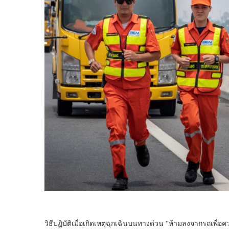
วิธีปฏิบัติเมื่อเกิดเหตุฉุกเฉินบนทางด่วน “ห้ามลงจากรถเพื่