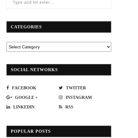
อ็ม เอ เอ็น” (MAN) เตรียมอวดโฉม “MAN
กทพ.แจงข้อสงสัยด่านฯลุมพินีแห่ง
CATEGORIES
TGS” เรือธงขนส่งไทย
เชื่อมด่วนเฉลิมมหานครเอื้อเอกชนหร
October 29, 2020
February 12, 2024
SOCIAL NETWORKS
FACEBOOK
TWITTER
GOOGLE +
INSTAGRAM
LINKEDIN
RSS
POPULAR POSTS