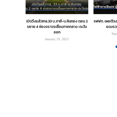
สิริราช จ.สุ
เปิดวิ่งแล้ว!ทล.33 บ.ภาชี-บ.หินกอง ตอน 2
รฟฟท. เผยตัวเ
เลบนเกาะแรตก
ขยาย 4 ช่องจราจรเชื่อมภาคกลาง-ตะวัน
แดงรวม
ย
ออก
Sep
5
January 19, 2021