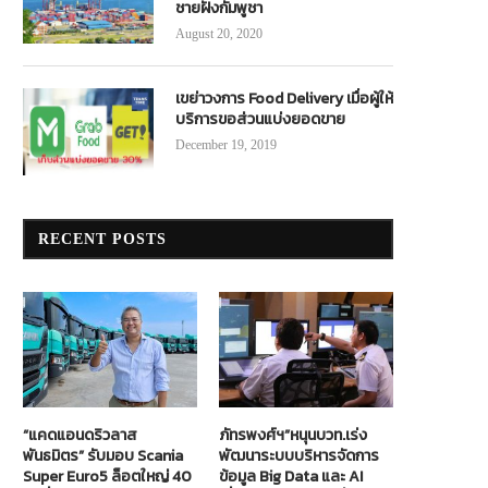
ชายฝั่งกัมพูชา
August 20, 2020
เขย่าวงการ Food Delivery เมื่อผู้ให้
บริการขอส่วนแบ่งยอดขาย
December 19, 2019
RECENT POSTS
“แคดแอนดริวลาส
ภัทรพงศ์ฯ”หนุนบวท.เร่ง
พันธมิตร” รับมอบ Scania
พัฒนาระบบบริหารจัดการ
Super Euro5 ล็อตใหญ่ 40
ข้อมูล Big Data และ AI