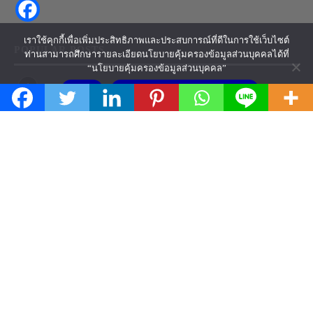
เราใช้คุกกี้เพื่อเพิ่มประสิทธิภาพและประสบการณ์ที่ดีในการใช้เว็บไซต์
POPULAR POSTS
ท่านสามารถศึกษารายละเอียดนโยบายคุ้มครองข้อมูลส่วนบุคคลได้ที่
“นโยบายคุ้มครองข้อมูลส่วนบุคคล”
1
ยอมรับ
นโยบายคุ้มครองข้อมูลส่วนบุคคล
ค่ารถไฟฟ้าไทย มุ่งสู่อันดับ 1 แพงที่สุดในโลก!
เร่งเครื่องแซง “ลอนดอน-สิงคโปร์” เรียบร้อย
June 12, 2019
2
รู้จัก 6 เส้นทางขนส่งผลไม้ไทยไปจีน
June 20, 2019
3
“เช เกบารา-อัล ปาชิโน” 2 ฮีโร่ท้ายสิบล้อที่ยังมี…
ลมหายใจ!
October 7, 2019