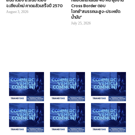
สันป่าตอง อ.สันป่าตอง
กล็อตสแกนเนีย 40 คัน ลุยงาน
จ.เชียงใหม่ คาดแล้วเสร็จปี 2570
Cross Border ตอบ
โจทย์“สมรรถนะสูง-ประหยัด
August 3, 2026
น้ำมัน”
July 25, 2026