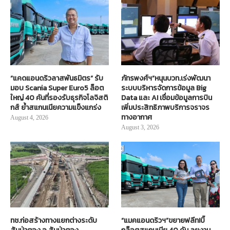
“แคดแอนดริวลาสพันธมิตร” รับ
ภัทรพงศ์ฯ”หนุนบวท.เร่งพัฒนา
มอบ Scania Super Euro5 ล็อต
ระบบบริหารจัดการข้อมูล Big
ใหญ่ 40 คันที่รองรับธุรกิจโลจิสติ
Data และ AI เชื่อมข้อมูลการบิน
กส์ ย้ำสแกนเนียความแข็งแกร่ง
เพิ่มประสิทธิภาพบริการจราจร
ทางอากาศ
August 4, 2026
August 3, 2026
ทช.ก่อสร้างทางแยกต่างระดับ
“แมคแอนดริวฯ”ขยายฟลีท!บิ๊