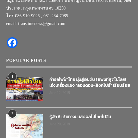
หมู่บ้านไอฟีลด์ บางนา 239/61 ถนนกาญจนาภิเษก แขวงดอกไม้, เขต
ประเวศ, กรุงเทพมหานคร 10250
โทร.086-910-9026 , 081-234-7985
email: transtimenews@gmail.com
POPULAR POSTS
1
ค่ารถไฟฟ้าไทย มุ่งสู่อันดับ 1 แพงที่สุดในโลก!
เร่งเครื่องแซง “ลอนดอน-สิงคโปร์” เรียบร้อย
June 12, 2019
2
รู้จัก 6 เส้นทางขนส่งผลไม้ไทยไปจีน
June 20, 2019