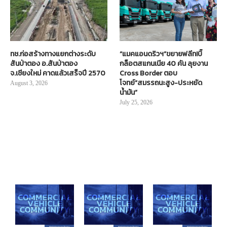
ทช.ก่อสร้างทางแยกต่างระดับ
“แมคแอนดริวฯ”ขยายฟลีท!บิ๊
สันป่าตอง อ.สันป่าตอง
กล็อตสแกนเนีย 40 คัน ลุยงาน
จ.เชียงใหม่ คาดแล้วเสร็จปี 2570
Cross Border ตอบ
โจทย์“สมรรถนะสูง-ประหยัด
August 3, 2026
น้ำมัน”
July 25, 2026