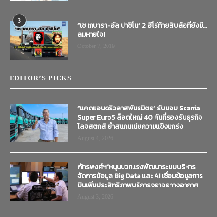
3
“เช เกบารา-อัล ปาชิโน” 2 ฮีโร่ท้ายสิบล้อที่ยังมี…
ลมหายใจ!
October 7, 2019
EDITOR’S PICKS
“แคดแอนดริวลาสพันธมิตร” รับมอบ Scania
Super Euro5 ล็อตใหญ่ 40 คันที่รองรับธุรกิจ
โลจิสติกส์ ย้ำสแกนเนียความแข็งแกร่ง
August 4, 2026
ภัทรพงศ์ฯ”หนุนบวท.เร่งพัฒนาระบบบริหาร
จัดการข้อมูล Big Data และ AI เชื่อมข้อมูลการ
บินเพิ่มประสิทธิภาพบริการจราจรทางอากาศ
August 3, 2026