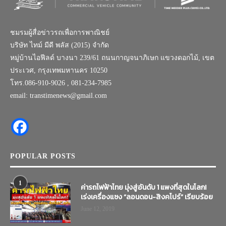
ชมรมผู้สื่อข่าวรถเพื่อการพาณิชย์
บริษัท ไทม์ มีดี พลัส (2015) จำกัด
หมู่บ้านไอฟีลด์ บางนา 239/61 ถนนกาญจนาภิเษก แขวงดอกไม้, เขต
ประเวศ, กรุงเทพมหานคร 10250
โทร.086-910-9026 , 081-234-7985
email: transtimenews@gmail.com
POPULAR POSTS
1
ค่ารถไฟฟ้าไทย มุ่งสู่อันดับ 1 แพงที่สุดในโลก!
เร่งเครื่องแซง “ลอนดอน-สิงคโปร์” เรียบร้อย
June 12, 2019