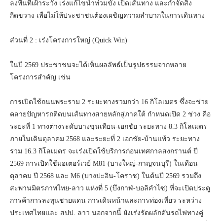
ลงพื้นที่เฝ้าระวัง เร่งแก้ไขน้ำท่วมขัง เปิดเส้นทาง และกำจัดสิ่ง
กีดขวาง เพื่อไม่ให้ประชาชนต้องเผชิญความลำบากในการเดินทาง
ส่วนที่ 2 : เร่งโครงการใหญ่ (Quick Win)
ในปี 2569 ประชาชนจะได้เห็นผลลัพธ์เป็นรูปธรรมจากหลาย
โครงการสำคัญ เช่น
การเปิดใช้ถนนพระราม 2 ระยะทางรวมกว่า 16 กิโลเมตร ซึ่งจะช่วย
คลายปัญหารถติดบนเส้นทางสายหลักสู่ภาคใต้ กำหนดเปิด 2 ช่วง คือ
ระยะที่ 1 ทางต่างระดับบางขุนเทียน-เอกชัย ระยะทาง 8.3 กิโลเมตร
ภายในเดินตุลาคม 2568 และระยะที่ 2 เอกชัย-บ้านแพ้ว ระยะทาง
รวม 16.3 กิโลเมตร จะเร่งเปิดใช้บริการก่อนเทศกาลสงกรานต์ ปี
2569 การเปิดใช้มอเตอร์เวย์ M81 (บางใหญ่-กาญจนบุรี) ในเดือน
ตุลาคม ปี 2568 และ M6 (บางปะอิน-โคราช) ในต้นปี 2569 รวมถึง
สะพานมิตรภาพไทย-ลาว แห่งที่ 5 (บึงกาฬ-บอลิคำไซ) ที่จะเปิดประตู
การค้าการลงทุนชายแดน การเดินหน้าและการท่องเที่ยว ระหว่าง
ประเทศไทยและ สปป. ลาว นอกจากนี้ ยังเร่งรัดผลักดันรถไฟทางคู่