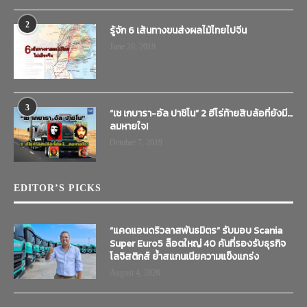
2
รู้จัก 6 เส้นทางขนส่งผลไม้ไทยไปจีน
June 20, 2019
3
“เช เกบารา-อัล ปาชิโน” 2 ฮีโร่ท้ายสิบล้อที่ยังมี…
ลมหายใจ!
October 7, 2019
EDITOR’S PICKS
“แคดแอนดริวลาสพันธมิตร” รับมอบ Scania
Super Euro5 ล็อตใหญ่ 40 คันที่รองรับธุรกิจ
โลจิสติกส์ ย้ำสแกนเนียความแข็งแกร่ง
August 4, 2026