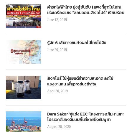
ค่ารถไฟฟ้าไทย มุ่งสู่อันดับ 1 แพงที่สุดในโลก!
เร่งเครื่องแซง “ลอนดอน-สิงคโปร์” เรียบร้อย
June 12, 2019
รู้จัก 6 เส้นทางขนส่งผลไม้ไทยไปจีน
June 20, 2019
สิงคโปร์ ใช้หุ่นยนต์ทำความสะอาด ลดใช้
แรงงานคน เพิ่มproductivity
April 26, 2019
Dara Sakor ‘คู่แข่ง EEC’ โครงการอภิมหาเมกะ
โปรเจกต์ของจีนบนพื้นที่ชายฝั่งกัมพูชา
August 20, 2020