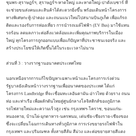
ชุมพร-สุราษฎร์ฯ, สุราษฎร์ฯ-หาดใหญ่ และหาดใหญ่-ปาดังเบซาร์ ที่
จะช่วยขนส่งคนและสินค้าได้สะดวกยิ่งขึ้น พร้อมเดินหน้าโครงการ
ทางพิเศษกะทู้-ป่าตอง และถนนแนวใหม่ไปสนามบินภูเก็ต เพื่อแก้รถ
ติดและรองรับการท่องเที่ยว การนำรถเมล์ไฟฟ้า (EV Bus) มาใช้แทน
รถร้อน ลดมลภาวะต่อสิ่งแวดล้อมและเพิ่มคุณภาพบริการในเมือง
ใหญ่ ทุกโครงการถูกออกแบบเพื่อแก้ปัญหาที่ประชาชนเจอจริง และ
สร้างประโยชน์ให้เกิดขึ้นได้ในระยะเวลาไม่นาน
ส่วนที่ 3 : วางรากฐานอนาคตประเทศไทย
นอกเหนือจากการแก้ไขปัญหาเฉพาะหน้าและโครงการเร่งด่วน
รัฐบาลยังเดินหน้าวางรากฐานเพื่ออนาคตของประเทศ ได้แก่
โครงการ Landbridge ที่จะเชื่อมทะเลอันดามัน-อ่าวไทย ด้วยราง ถนน
ท่อ และท่าเรือ เพื่อผลักดันไทยสู่ศูนย์กลางโลจิสติกส์ของภูมิภาค
รถไฟสายใหม่และความเร็วสูง เช่น กรุงเทพฯ-โคราช, ขอนแก่น-
หนองคาย, บ้านไผ่-มุกดาหาร-นครพนม, เด่นชัย-เชียงราย-เชียงของ
ซึ่งจะเปลี่ยนโฉมการเดินทางทั่วภูมิภาค การเร่งขยายรถไฟฟ้าใน
กรุงเทพฯ และปริมณฑล ทั้งสายสีส้ม สีม่วง และต่อขยายสายสีแดง