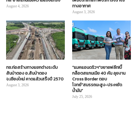
กส์ ย้ำสแกนเนียความแข็งแกร่ง
เพิ่มประสิทธิภาพบริการจราจร
ทางอากาศ
August 4, 2026
August 3, 2026
ทช.ก่อสร้างทางแยกต่างระดับ
“แมคแอนดริวฯ”ขยายฟลีท!บิ๊
สันป่าตอง อ.สันป่าตอง
กล็อตสแกนเนีย 40 คัน ลุยงาน
จ.เชียงใหม่ คาดแล้วเสร็จปี 2570
Cross Border ตอบ
โจทย์“สมรรถนะสูง-ประหยัด
August 3, 2026
น้ำมัน”
July 25, 2026