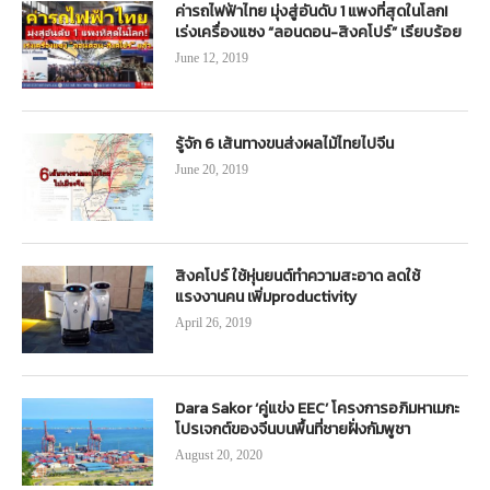
ค่ารถไฟฟ้าไทย มุ่งสู่อันดับ 1 แพงที่สุดในโลก!
เร่งเครื่องแซง “ลอนดอน-สิงคโปร์” เรียบร้อย
June 12, 2019
รู้จัก 6 เส้นทางขนส่งผลไม้ไทยไปจีน
June 20, 2019
สิงคโปร์ ใช้หุ่นยนต์ทำความสะอาด ลดใช้
แรงงานคน เพิ่มproductivity
April 26, 2019
Dara Sakor ‘คู่แข่ง EEC’ โครงการอภิมหาเมกะ
โปรเจกต์ของจีนบนพื้นที่ชายฝั่งกัมพูชา
August 20, 2020