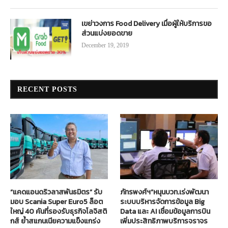
เขย่าวงการ Food Delivery เมื่อผู้ให้บริการขอ
ส่วนแบ่งยอดขาย
December 19, 2019
RECENT POSTS
“แคดแอนดริวลาสพันธมิตร” รับ
ภัทรพงศ์ฯ”หนุนบวท.เร่งพัฒนา
มอบ Scania Super Euro5 ล็อต
ระบบบริหารจัดการข้อมูล Big
ใหญ่ 40 คันที่รองรับธุรกิจโลจิสติ
Data และ AI เชื่อมข้อมูลการบิน
กส์ ย้ำสแกนเนียความแข็งแกร่ง
เพิ่มประสิทธิภาพบริการจราจร