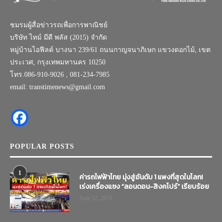
ชมรมผู้สื่อข่าวรถเพื่อการพาณิชย์
บริษัท ไทม์ มีดี พลัส (2015) จำกัด
หมู่บ้านไอฟีลด์ บางนา 239/61 ถนนกาญจนาภิเษก แขวงดอกไม้, เขต
ประเวศ, กรุงเทพมหานคร 10250
โทร.086-910-9026 , 081-234-7985
email: transtimenews@gmail.com
POPULAR POSTS
1
ค่ารถไฟฟ้าไทย มุ่งสู่อันดับ 1 แพงที่สุดในโลก!
เร่งเครื่องแซง “ลอนดอน-สิงคโปร์” เรียบร้อย
June 12, 2019