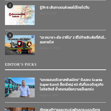
2
รู้จัก 6 เส้นทางขนส่งผลไม้ไทยไปจีน
June 20, 2019
3
“เช เกบารา-อัล ปาชิโน” 2 ฮีโร่ท้ายสิบล้อที่ยังมี…
ลมหายใจ!
October 7, 2019
EDITOR’S PICKS
“แคดแอนดริวลาสพันธมิตร” รับมอบ Scania
Super Euro5 ล็อตใหญ่ 40 คันที่รองรับธุรกิจ
โลจิสติกส์ ย้ำสแกนเนียความแข็งแกร่ง
August 4, 2026
ภัทรพงศ์ฯ”หนุนบวท.เร่งพัฒนาระบบบริหาร