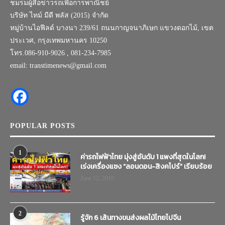
ชมรมผู้สื่อข่าวรถเพื่อการพาณิชย์
บริษัท ไทม์ มีดี พลัส (2015) จำกัด
หมู่บ้านไอฟีลด์ บางนา 239/61 ถนนกาญจนาภิเษก แขวงดอกไม้, เขต
ประเวศ, กรุงเทพมหานคร 10250
โทร.086-910-9026 , 081-234-7985
email: transtimenews@gmail.com
POPULAR POSTS
1
ค่ารถไฟฟ้าไทย มุ่งสู่อันดับ 1 แพงที่สุดในโลก!
เร่งเครื่องแซง “ลอนดอน-สิงคโปร์” เรียบร้อย
June 12, 2019
2
รู้จัก 6 เส้นทางขนส่งผลไม้ไทยไปจีน