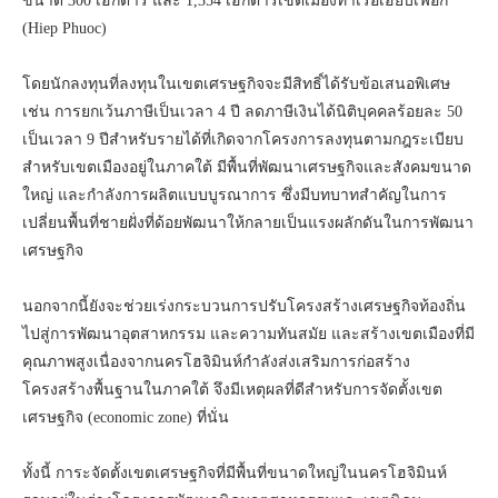
ขนาด 300 เฮกตาร์ และ 1,354 เฮกตาร์เขตเมืองท่าเรือเฮียบเฟือก
(Hiep Phuoc)
โดยนักลงทุนที่ลงทุนในเขตเศรษฐกิจจะมีสิทธิ์ได้รับข้อเสนอพิเศษ
เช่น การยกเว้นภาษีเป็นเวลา 4 ปี ลดภาษีเงินได้นิติบุคคลร้อยละ 50
เป็นเวลา 9 ปีสำหรับรายได้ที่เกิดจากโครงการลงทุนตามกฎระเบียบ
สำหรับเขตเมืองอยู่ในภาคใต้ มีพื้นที่พัฒนาเศรษฐกิจและสังคมขนาด
ใหญ่ และกำลังการผลิตแบบบูรณาการ ซึ่งมีบทบาทสำคัญในการ
เปลี่ยนพื้นที่ชายฝั่งที่ด้อยพัฒนาให้กลายเป็นแรงผลักดันในการพัฒนา
เศรษฐกิจ
นอกจากนี้ยังจะช่วยเร่งกระบวนการปรับโครงสร้างเศรษฐกิจท้องถิ่น
ไปสู่การพัฒนาอุตสาหกรรม และความทันสมัย และสร้างเขตเมืองที่มี
คุณภาพสูงเนื่องจากนครโฮจิมินห์กำลังส่งเสริมการก่อสร้าง
โครงสร้างพื้นฐานในภาคใต้ จึงมีเหตุผลที่ดีสำหรับการจัดตั้งเขต
เศรษฐกิจ (economic zone) ที่นั่น
ทั้งนี้ การะจัดตั้งเขตเศรษฐกิจที่มีพื้นที่ขนาดใหญ่ในนครโฮจิมินห์