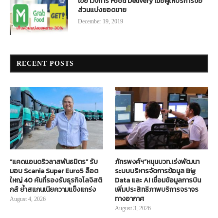
เขย่าวงการ Food Delivery เมื่อผู้ให้บริการขอ
ส่วนแบ่งยอดขาย
December 19, 2019
RECENT POSTS
“แคดแอนดริวลาสพันธมิตร” รับ
ภัทรพงศ์ฯ”หนุนบวท.เร่งพัฒนา
มอบ Scania Super Euro5 ล็อต
ระบบบริหารจัดการข้อมูล Big
ใหญ่ 40 คันที่รองรับธุรกิจโลจิสติ
Data และ AI เชื่อมข้อมูลการบิน
กส์ ย้ำสแกนเนียความแข็งแกร่ง
เพิ่มประสิทธิภาพบริการจราจร
ทางอากาศ
August 4, 2026
August 3, 2026