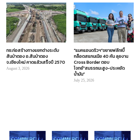
ทช.ก่อสร้างทางแยกต่างระดับ
“แมคแอนดริวฯ”ขยายฟลีท!บิ๊
สันป่าตอง อ.สันป่าตอง
กล็อตสแกนเนีย 40 คัน ลุยงาน
จ.เชียงใหม่ คาดแล้วเสร็จปี 2570
Cross Border ตอบ
โจทย์“สมรรถนะสูง-ประหยัด
August 3, 2026
น้ำมัน”
July 25, 2026