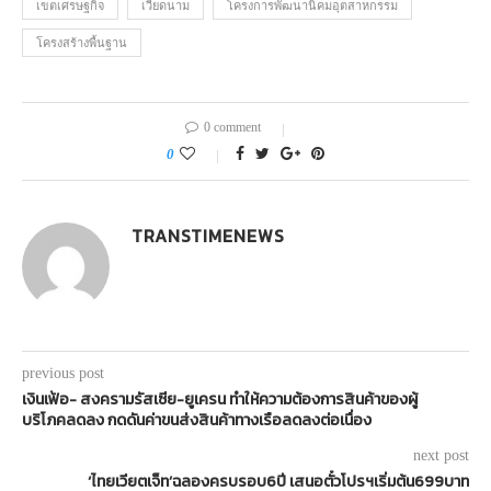
เขตเศรษฐกิจ
เวียดนาม
โครงการพัฒนานิคมอุตสาหกรรม
โครงสร้างพื้นฐาน
0 comment
0
TRANSTIMENEWS
previous post
เงินเฟ้อ- สงครามรัสเซีย-ยูเครน ทำให้ความต้องการสินค้าของผู้
บริโภคลดลง กดดันค่าขนส่งสินค้าทางเรือลดลงต่อเนื่อง
next post
‘ไทยเวียตเจ็ท’ฉลองครบรอบ6ปี เสนอตั๋วโปรฯเริ่มต้น699บาท