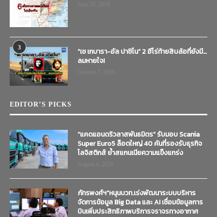
June 20, 2019
3
“เช เกบารา-อัล ปาชิโน” 2 ฮีโร่ท้ายสิบล้อที่ยังมี…
ลมหายใจ!
October 7, 2019
EDITOR’S PICKS
“แคดแอนดริวลาสพันธมิตร” รับมอบ Scania
Super Euro5 ล็อตใหญ่ 40 คันที่รองรับธุรกิจ
โลจิสติกส์ ย้ำสแกนเนียความแข็งแกร่ง
August 4, 2026
ภัทรพงศ์ฯ”หนุนบวท.เร่งพัฒนาระบบบริหาร
จัดการข้อมูล Big Data และ AI เชื่อมข้อมูลการ
บินเพิ่มประสิทธิภาพบริการจราจรทางอากาศ