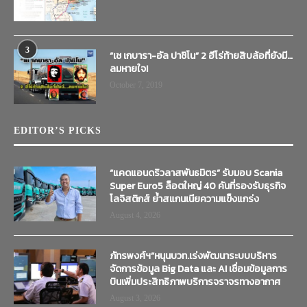
3
“เช เกบารา-อัล ปาชิโน” 2 ฮีโร่ท้ายสิบล้อที่ยังมี…
ลมหายใจ!
October 7, 2019
EDITOR’S PICKS
“แคดแอนดริวลาสพันธมิตร” รับมอบ Scania
Super Euro5 ล็อตใหญ่ 40 คันที่รองรับธุรกิจ
โลจิสติกส์ ย้ำสแกนเนียความแข็งแกร่ง
August 4, 2026
ภัทรพงศ์ฯ”หนุนบวท.เร่งพัฒนาระบบบริหาร
จัดการข้อมูล Big Data และ AI เชื่อมข้อมูลการ
บินเพิ่มประสิทธิภาพบริการจราจรทางอากาศ
August 3, 2026