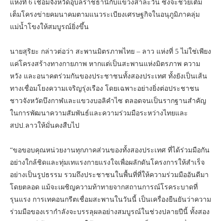
แห่งที่ 6 เชื่อมจังหวัดอุบลราชธานีกับแขวงสาละวัน ซึ่งจะช่วยเติม
เต็มโครงข่ายคมนาคมตามแนวระเบียงเศรษฐกิจในอนุภูมิภาคลุ่ม
แม่น้ำโขงให้สมบูรณ์ยิ่งขึ้น
นายสุริยะ กล่าวต่อว่า สะพานมิตรภาพไทย – ลาว แห่งที่ 5 ไม่ใช่เพียง
แค่โครงสร้างทางกายภาพ หากแต่เป็นสะพานแห่งมิตรภาพ ความ
หวัง และอนาคตร่วมกันของประชาชนทั้งสองประเทศ ทั้งยังเป็นเส้น
ทางเชื่อมโยงความเจริญรุ่งเรือง โดยเฉพาะอย่างยิ่งต่อประชาชน
ชาวจังหวัดบึงกาฬและแขวงบอลิคำไซ ตลอดจนเป็นรากฐานสำคัญ
ในการพัฒนาความสัมพันธ์และความร่วมมือระหว่างไทยและ
สปป.ลาวให้มั่นคงสืบไป
“ขอขอบคุณหน่วยงานทุกภาคส่วนของทั้งสองประเทศ ที่ได้ร่วมมือกัน
อย่างใกล้ชิดและทุ่มเทแรงกายแรงใจเพื่อผลักดันโครงการให้สำเร็จ
อย่างเป็นรูปธรรม รวมถึงประชาชนในพื้นที่ที่ให้ความร่วมมืออันดีมา
โดยตลอด แม้จะเผชิญความท้าทายจากสถานการณ์โรคระบาดที่
รุนแรง การเทคอนกรีตเชื่อมสะพานในวันนี้ เป็นเครื่องยืนยันว่าความ
ร่วมมือของเรากำลังจะบรรลุผลอย่างสมบูรณ์ในช่วงปลายปีนี้ ทั้งสอง