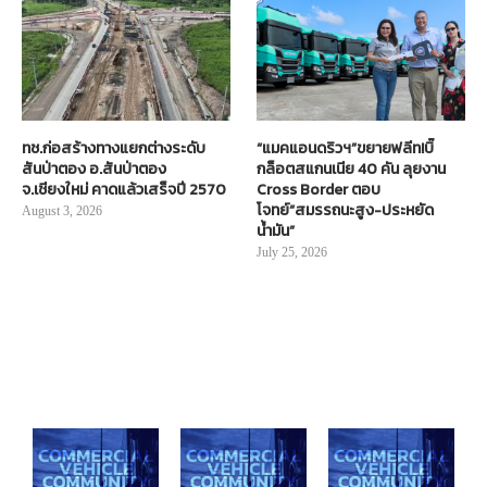
ทช.ก่อสร้างทางแยกต่างระดับ
“แมคแอนดริวฯ”ขยายฟลีท!บิ๊
สันป่าตอง อ.สันป่าตอง
กล็อตสแกนเนีย 40 คัน ลุยงาน
จ.เชียงใหม่ คาดแล้วเสร็จปี 2570
Cross Border ตอบ
โจทย์“สมรรถนะสูง-ประหยัด
August 3, 2026
น้ำมัน”
July 25, 2026