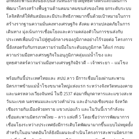
อีกทั้งสะพานแห่งนี้ยังเป็นส่วนหนึ่งภายใต้ยุทธศาสตร์และแผนการ
พัฒนาโครงสร้างพื้นฐานด้านคมนาคมขนส่งของไทย ยกระดับระบบ
โลจิสติกส์ให้ทันสมัยและมีประสิทธิภาพมากขึ้นด้วยเป้าหมายในการ
สร้างรากฐานความมั่นคงทางเศรษฐกิจ สังคม ความปลอดภัยในการ
เดินทาง มุ่งเน้นการเชื่อมโยงและความคล่องตัวในการขนส่งกับ
ประเทศเพื่อนบ้านไปสู่ศูนย์กลางของภูมิภาคอย่างไร้รอยต่อ โครงการ
นี้ยังสอดรับกับกรอบความร่วมมือในระดับอนุภูมิภาค ได้แก่ กรอบ
ความร่วมมือทางเศรษฐกิจในอนุภูมิภาคลุ่มแม่น้ำโขง และ
ยุทธศาสตร์ความร่วมมือทางเศรษฐกิจอิรวดี – เจ้าพระยา – แม่โขง
พร้อมกันนี้ประเทศไทยและ สปป.ลาว มีการเชื่อมโยงผ่านสะพาน
มิตรภาพข้ามแม่น้ำโขงขนาดใหญ่แห่งแรก ระหว่างจังหวัดหนองคาย
และนครหลวงเวียงจันทน์ ในปี 2537 ต่อมาที่มุกดาหารและแขวงสะห
วันนะเขต นครพนมและแขวงคำม่วน และอำเภอเชียงของ จังหวัด
เชียงรายกับเมืองห้วยทราย แขวงบ่อแก้ว และในวันนี้เรากำลังจะ
เชื่อมสะพานมิตรภาพไทย – ลาว แห่งที่ 5 โดยเชื่อว่าการพัฒนาการ
เชื่อมโยงระหว่างประเทศยังมีการเติบโตพัฒนามากขึ้นแบบไม่หยุดยั้ง
สำหรับในอนาคตอันใกล้ยังมีแผนจะดำเนินโครงการสะพานมิตรภาพ