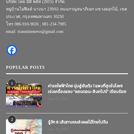
บริษัท ไทม์ มีดี พลัส (2015) จำกัด
หมู่บ้านไอฟีลด์ บางนา 239/61 ถนนกาญจนาภิเษก แขวงดอกไม้, เขต
ประเวศ, กรุงเทพมหานคร 10250
โทร.086-910-9026 , 081-234-7985
email: transtimenews@gmail.com
POPULAR POSTS
1
ค่ารถไฟฟ้าไทย มุ่งสู่อันดับ 1 แพงที่สุดในโลก!
เร่งเครื่องแซง “ลอนดอน-สิงคโปร์” เรียบร้อย
June 12, 2019
2
รู้จัก 6 เส้นทางขนส่งผลไม้ไทยไปจีน
June 20, 2019