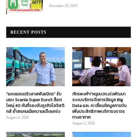
December 19, 2019
RECENT POSTS
“แคดแอนดริวลาสพันธมิตร” รับ
ภัทรพงศ์ฯ”หนุนบวท.เร่งพัฒนา
มอบ Scania Super Euro5 ล็อต
ระบบบริหารจัดการข้อมูล Big
ใหญ่ 40 คันที่รองรับธุรกิจโลจิสติ
Data และ AI เชื่อมข้อมูลการบิน
กส์ ย้ำสแกนเนียความแข็งแกร่ง
เพิ่มประสิทธิภาพบริการจราจร
ทางอากาศ
August 4, 2026
August 3, 2026