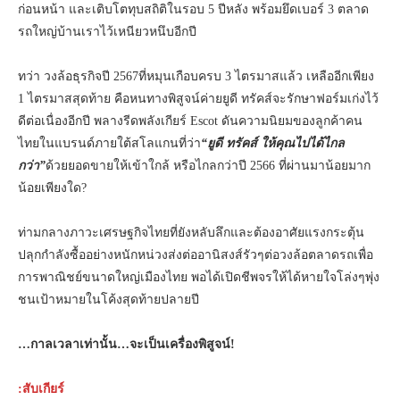
ก่อนหน้า และเติบโตทุบสถิติในรอบ 5 ปีหลัง พร้อมยึดเบอร์ 3 ตลาด
รถใหญ่บ้านเราไว้เหนียวหนึบอีกปี
ทว่า วงล้อธุรกิจปี 2567ที่หมุนเกือบครบ 3 ไตรมาสแล้ว เหลืออีกเพียง
1 ไตรมาสสุดท้าย คือหนทางพิสูจน์ค่ายยูดี ทรัคส์จะรักษาฟอร์มเก่งไว้
ดีต่อเนื่องอีกปี พลางรีดพลังเกียร์ Escot ดันความนิยมของลูกค้าคน
ไทยในแบรนด์ภายใต้สโลแกนที่ว่า
“ยูดี ทรัคส์ ให้คุณไปได้ไกล
กว่า”
ด้วยยอดขายให้เข้าใกล้ หรือไกลกว่าปี 2566 ที่ผ่านมาน้อยมาก
น้อยเพียงใด?
ท่ามกลางภาวะเศรษฐกิจไทยที่ยังหลับลึกและต้องอาศัยแรงกระตุ้น
ปลุกกำลังซื้ออย่างหนักหน่วงส่งต่ออานิสงส์รัวๆต่อวงล้อตลาดรถเพื่อ
การพาณิชย์ขนาดใหญ่เมืองไทย พอได้เปิดชีพจรให้ได้หายใจโล่งๆพุ่ง
ชนเป้าหมายในโค้งสุดท้ายปลายปี
…กาลเวลาเท่านั้น…จะเป็นเครื่องพิสูจน์!
:สับเกียร์