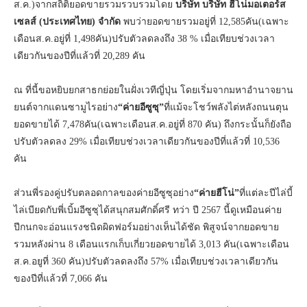
ส.ค.)จากสถิติยอดขายรวมรวบรวมโดย
บริษัท บริษัท ฮีโน่มอเตอร์ส
เซลส์ (ประเทศไทย) จำกัด
พบว่ายอดขายรวมอยู่ที่ 12,585คัน(เฉพาะ
เดือนส.ค.อยู่ที่ 1,498คัน)ปรับตัวลดลงถึง 38 % เมื่อเทียบช่วงเวลา
เดียวกันของปีที่แล้วที่ 20,289 คัน
ณ ที่นี้ขอหยิบยกสาธกย่อยในฝั่งเวทีญี่ปุ่น โดยเริ่มจากมหาอำนาจยาน
ยนต์จากแดนซามูไรอย่าง
“ค่ายอีซูซุ”
ที่แม้จะโชว์พลังไต่หลังถนนตุน
ยอดขายได้ 7,478คัน(เฉพาะเดือนส.ค.อยู่ที่ 870 คัน) ถึงกระนั้นก็ยังถือ
ปรับตัวลดลง 29% เมื่อเทียบช่วงเวลาเดียวกันของปีที่แล้วที่ 10,536
คัน
ส่วนพี่รองคู่ปรับตลอดกาลของค่ายอีซูซุอย่าง
“ค่ายฮีโน่”
ที่แต่ละปีไล่บี้
ไล่เบียดกับพี่เบิ้มอีซูซุได้สนุกสมศักดิ์ศรี ทว่า ปี 2567 นี้ดูเหมือนค่าย
ปีกนกจะอ่อนแรงชนิดผิดฟอร์มอย่างเห็นได้ชัด พิสูจน์จากยอดขาย
รวมหลังผ่าน 8 เดือนแรกเก็บเกี่ยวยอดขายได้ 3,013 คัน(เฉพาะเดือน
ส.ค.อยูที่ 360 คัน)ปรับตัวลดลงถึง 57% เมื่อเทียบช่วงเวลาเดียวกัน
ของปีที่แล้วที่ 7,066 คัน