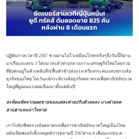
ปฏิทินกาลเวลาปี 2567 ช่างผ่านไปไวเหมือนโกหกจริงๆถึงวันนี้ก็ผ่าน
มาเกือบจะครบ 3 ไตรมาสแล้วท่ามกลางภาวะเศรษฐกิจไทยโดยรวม
ที่ยังตกอยู่ในห้วงหลับลึก(ฟื้นตัวช้า)ส่งแรงเหวี่ยงกระทบแทบทุกวงล้อ
ธุรกิจของไทย ไม่เว้นแม้กระทั่งวงล้อธุรกิจตลาดรถเพื่อพาณิชย์ขนาด
ใหญ่ที่ดูอ่อนแรงต่อเนื่องมาตั้งแต่ต้นปี
สะท้อนชัดจากยอดขายของแต่ละค่ายปรับตัวลดลง บางค่ายลด
ฮวบฮาบจนน่าใจหาย
!
เราไปจับชีพจรวงล้อตลาดรถเพื่อการพาณิชย์ขนาดใหญ่เมืองไทย
หลังเปิดฟลอร์เซิ้งกลยุทธ์การตลาดปี 2567ผ่าน 8 เดือนแรก(ม.ค.-