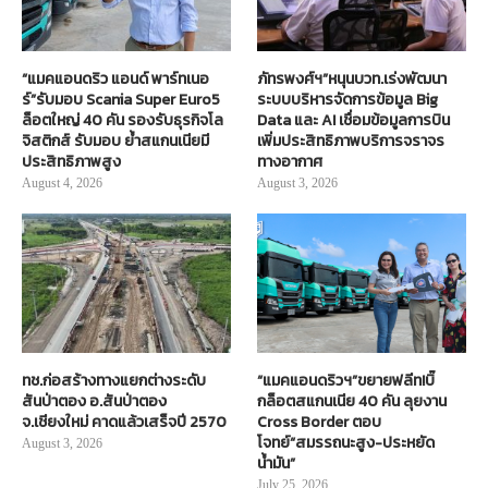
“แมคแอนดริว แอนด์ พาร์ทเนอ
ภัทรพงศ์ฯ”หนุนบวท.เร่งพัฒนา
ร์”รับมอบ Scania Super Euro5
ระบบบริหารจัดการข้อมูล Big
ล็อตใหญ่ 40 คัน รองรับธุรกิจโล
Data และ AI เชื่อมข้อมูลการบิน
จิสติกส์ รับมอบ ย้ำสแกนเนียมี
เพิ่มประสิทธิภาพบริการจราจร
ประสิทธิภาพสูง
ทางอากาศ
August 4, 2026
August 3, 2026
ทช.ก่อสร้างทางแยกต่างระดับ
“แมคแอนดริวฯ”ขยายฟลีท!บิ๊
สันป่าตอง อ.สันป่าตอง
กล็อตสแกนเนีย 40 คัน ลุยงาน
จ.เชียงใหม่ คาดแล้วเสร็จปี 2570
Cross Border ตอบ
โจทย์“สมรรถนะสูง-ประหยัด
August 3, 2026
น้ำมัน”
July 25, 2026