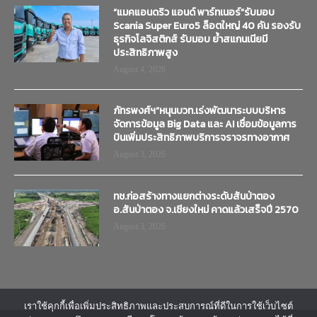
“แมคแอนดริว แอนด์ พาร์ทเนอร์”รับมอบ
Scania Super Euro5 ล็อตใหญ่ 40 คัน รองรับ
ธุรกิจโลจิสติกส์ รับมอบ ย้ำสแกนเนียมี
ประสิทธิภาพสูง
August 4, 2026
ภัทรพงศ์ฯ”หนุนบวท.เร่งพัฒนาระบบบริหาร
จัดการข้อมูล Big Data และ AI เชื่อมข้อมูลการ
บินเพิ่มประสิทธิภาพบริการจราจรทางอากาศ
August 3, 2026
ทช.ก่อสร้างทางแยกต่างระดับสันป่าตอง
อ.สันป่าตอง จ.เชียงใหม่ คาดแล้วเสร็จปี 2570
August 3, 2026
เราใช้คุกกี้เพื่อเพิ่มประสิทธิภาพและประสบการณ์ที่ดีในการใช้เว็บไซต์