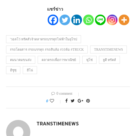
แชร์ข่าว
'วอลโว่ ทรัคส์'เจ้าตลาดรถบรรทุกไฟฟ้าในยุโรป
#รถโดยสาร #รถบรรทุก #รถสิบล้อ #10ล้อ #TRUCK
TRANSTIMENEWS
คมนาคมขนส่ง
ตลาดรถเพื่อการพาณิชย์
ฟูโซ่
ยูดี ทรัคส์
อีซูซุ
ฮีโน่
0 comment
0
TRANSTIMENEWS