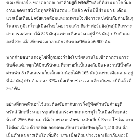
ขณะที่เบอร์ 3 ของตลาดอย่าง
“ค่ายยูดี ทรัคส์”
หลังปีที่ผ่านมาโชว์ผล
งานยอดขายนิวไฮทุกสถิติในรอบ 5 ปีแล้ว ครั้นปีนี้ผ่านมา 8 เดือน
แรกเมื่อเทียบปัจจัยแวดล้อมและลมหายใจเชิงการแข่งขันกับค่ายอื่นๆ
ในสมรภูมิรถใหญ่เมืองไทยโดยรวมแล้ว ถือว่าฟอร์มยัง(พอ)มีดีเพราะ
สามารถสอยมาได้ 825 คัน(เฉพาะเดือนส.ค.อยู่ที่ 96 คัน) ปรับตัวลด
ลงที่ 8% เมื่อเทียบช่วงเวลาเดียวกันของปีที่แล้วที่ 900 คัน
ฟากค่ายชบาแดงฟูโซ่ที่ถูกมองว่ายังโชว์ผลงานไม่เข้าตากรรมการ
นับตั้งแต่มาซุกใต้ปีกบริษัทแม่ที่หมายมั่นปั้นเองกับมือ ผลงานปีนี้หลัง
ผ่านพ้น 8 เดือนแรกเก็บเล็กผสมน้อยได้ที่ 165 คัน(เฉพาะเดือนส.ค.อยู่
ที่ 42 คัน)ปรับตัวลดลง 37% เมื่อเทียบช่วงเวลาเดียวกันของปีที่แล้วที่
262 คัน
อย่างที่พาดหัวเอาไว้และต้องจับตากับการวิ่งสู้ฟัดสำหรับค่ายยูดี
ทรัคส์ อีกหนึ่งรถบรรทุกพันธุ์แกร่งจากแดนซามูไรในเมืองไทยหลัง
ห้วงปี 2566 ที่ผ่านมาได้สาวพวงมาลัยพลางสับเกียร์ Escot โชว์ผลงาน
ได้ดีต่อเนื่อง ด้วยสถิติยอดจดทะเบียนรวมทั้งปีทะลุถึง 1,410 คัน ถือ
เป็นตัวเลขการเติบโตเพิ่มถึง 47% เมื่อเทียบช่วงเวลาเดียวกันของปี