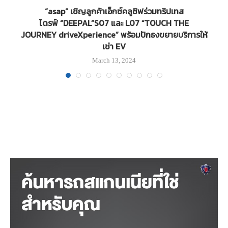
ย์
“asap” เชิญลูกค้าเอ็กซ์คลูซิฟร่วมทริปเทส
ไดรฟ์ “DEEPAL”S07 และ L07 “TOUCH THE
JOURNEY driveXperience” พร้อมปักธงขยายบริการให้
เช่า EV
March 13, 2024