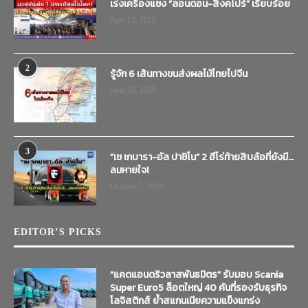
เร่งเครื่องแซง “ลอนดอน-สิงคโปร์” เรียบร้อย
June 12, 2019
2
รู้จัก 6 เส้นทางขนส่งผลไม้ไทยไปจีน
June 20, 2019
3
“เช เกบารา-อัล ปาชิโน” 2 ฮีโร่ท้ายสิบล้อที่ยังมี…
ลมหายใจ!
October 7, 2019
EDITOR’S PICKS
“แคดแอนดริวลาสพันธมิตร” รับมอบ Scania
Super Euro5 ล็อตใหญ่ 40 คันที่รองรับธุรกิจ
โลจิสติกส์ ย้ำสแกนเนียความแข็งแกร่ง