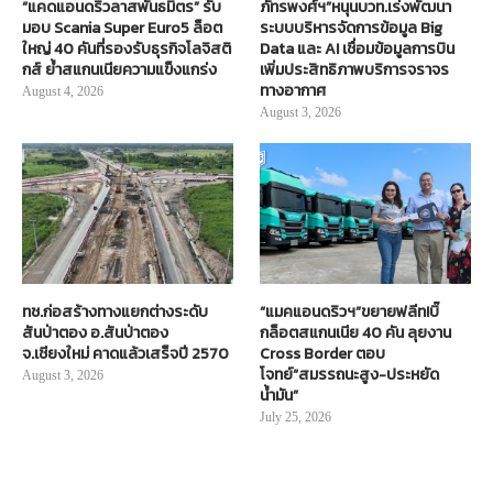
“แคดแอนดริวลาสพันธมิตร” รับ
ภัทรพงศ์ฯ”หนุนบวท.เร่งพัฒนา
มอบ Scania Super Euro5 ล็อต
ระบบบริหารจัดการข้อมูล Big
ใหญ่ 40 คันที่รองรับธุรกิจโลจิสติ
Data และ AI เชื่อมข้อมูลการบิน
กส์ ย้ำสแกนเนียความแข็งแกร่ง
เพิ่มประสิทธิภาพบริการจราจร
ทางอากาศ
August 4, 2026
August 3, 2026
ทช.ก่อสร้างทางแยกต่างระดับ
“แมคแอนดริวฯ”ขยายฟลีท!บิ๊
สันป่าตอง อ.สันป่าตอง
กล็อตสแกนเนีย 40 คัน ลุยงาน
จ.เชียงใหม่ คาดแล้วเสร็จปี 2570
Cross Border ตอบ
โจทย์“สมรรถนะสูง-ประหยัด
August 3, 2026
น้ำมัน”
July 25, 2026