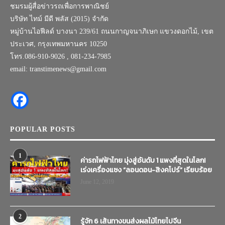
ชมรมผู้สื่อข่าวรถเพื่อการพาณิชย์
บริษัท ไทม์ มีดี พลัส (2015) จำกัด
หมู่บ้านไอฟีลด์ บางนา 239/61 ถนนกาญจนาภิเษก แขวงดอกไม้, เขต
ประเวศ, กรุงเทพมหานคร 10250
โทร.086-910-9026 , 081-234-7985
email: transtimenews@gmail.com
POPULAR POSTS
1
ค่ารถไฟฟ้าไทย มุ่งสู่อันดับ 1 แพงที่สุดในโลก!
เร่งเครื่องแซง “ลอนดอน-สิงคโปร์” เรียบร้อย
June 12, 2019
2
รู้จัก 6 เส้นทางขนส่งผลไม้ไทยไปจีน