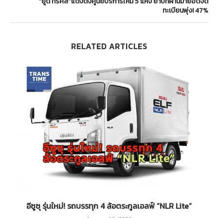
“ยูดี ทรัคส์”แต่งตั้งศูนย์บริการใหม่ 5 แห่ง ย้ำปีที่ผ่านมายอดจด
ทะเบียนพุ่ง! 47%
RELATED ARTICLES
ิ
อีซูซุ รุ่นใหม่! รถบรรทุก 4 ล้อตระกูลเอลฟ์ “NLR Lite”
ย