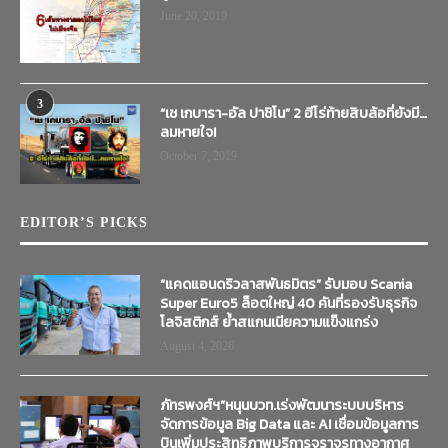
June 20, 2019
3
“เช เกบารา-อัล ปาชิโน” 2 ฮีโร่ท้ายสิบล้อที่ยังมี…
ลมหายใจ!
October 7, 2019
EDITOR’S PICKS
“แคดแอนดริวลาสพันธมิตร” รับมอบ Scania
Super Euro5 ล็อตใหญ่ 40 คันที่รองรับธุรกิจ
โลจิสติกส์ ย้ำสแกนเนียความแข็งแกร่ง
August 4, 2026
ภัทรพงศ์ฯ”หนุนบวท.เร่งพัฒนาระบบบริหาร
จัดการข้อมูล Big Data และ AI เชื่อมข้อมูลการ
บินเพิ่มประสิทธิภาพบริการจราจรทางอากาศ