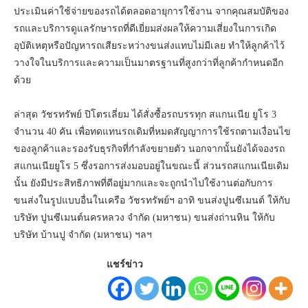
ประเมินค่าใช้จ่ายของรถได้ตลอดอายุการใช้งาน จากคุณสมบัติของ
รถและบริการดูแลรักษารถที่ดีเยี่ยมส่งผลให้ความเสี่ยงในการเกิด
อุบัติเหตุหรือปัญหารถเสียระหว่างขนส่งแทบไม่มีเลย ทำให้ลูกค้าไว้
วางใจในบริการและความเป็นมาตรฐานที่สูงกว่าที่ลูกค้ากำหนดอีก
ด้วย
ล่าสุด วัชรทรัพย์ ปิโตรเลี่ยม ได้สั่งซื้อรถบรรทุก สแกนเนีย ยูโร 3
จำนวน 40 คัน เพื่อทดแทนรถเดิมที่หมดสัญญาการใช้รถตามเงื่อนไข
ของลูกค้าและรองรับธุรกิจที่กำลังขยายตัว นอกจากนั้นยังได้จองรถ
สแกนเนียยูโร 5 ซึ่งรอการส่งมอบอยู่ในขณะนี้ ส่วนรถสแกนเนียเดิม
นั้น ยังมีประสิทธิภาพที่ดีอยู่มากและจะถูกนำไปใช้งานต่อกับการ
ขนส่งในรูปแบบอื่นในเครือ วัชรทรัพย์ฯ อาทิ ขนส่งปูนซีเมนต์ ให้กับ
บริษัท ปูนซีเมนต์นครหลวง จำกัด (มหาชน) ขนส่งถ่านหิน ให้กับ
บริษัท บ้านปู จำกัด (มหาชน) ฯลฯ
แชร์ข่าว