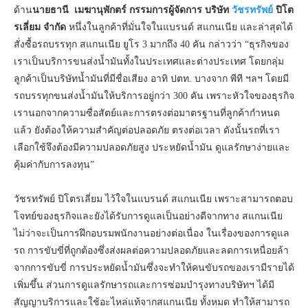
ด้าน
นายธานี เมฆานุพักตร์ กรรมการผู้จัดการ บริษัท
วัชรทรัพย์
ปิโต
รเลี่ยม จำกัด
หนึ่งในลูกค้าที่มั่นใจในแบรนด์ สแกนเนีย และล่าสุดได้
สั่งซื้อรถบรรทุก สแกนเนีย ยูโร 3 มากถึง 40 คัน กล่าวว่า “ธุรกิจของ
เราเป็นบริการขนส่งน้ำมันทั้งในประเทศและต่างประเทศ โดยกลุ่ม
ลูกค้าเป็นบริษัทน้ำมันที่มีชื่อเสียง อาทิ ปตท. บางจาก พีที ฯลฯ โดยมี
รถบรรทุกขนส่งน้ำมันให้บริการอยู่กว่า 300 คัน เพราะหัวใจของธุรกิจ
เรานอกจากความซื่อสัตย์และการตรงต่อมาตรฐานที่ลูกค้ากำหนด
แล้ว ยังต้องให้ความสำคัญต่อปลอดภัย ตรงต่อเวลา ดังนั้นรถที่เรา
เลือกใช้จึงต้องมีความปลอดภัยสูง ประหยัดน้ำมัน ดูแลรักษาง่ายและ
คุ้มค่ากับการลงทุน”
วัชรทรัพย์ ปิโตรเลี่ยม ไว้ใจในแบรนด์ สแกนเนีย เพราะสามารถตอบ
โจทย์ของธุรกิจและยังได้รับการดูแลเป็นอย่างดีจากทาง สแกนเนีย
ไม่ว่าจะเป็นการฝึกอบรมพนักงานอย่างต่อเนื่อง ในเรื่องของการดูแล
รถ การขับขี่ที่ถูกต้องซึ่งส่งผลต่อความปลอดภัยและลดการเหนื่อยล้า
จากการขับขี่ การประหยัดน้ำมันซึ่งจะทำให้คนขับรถของเรามีรายได้
เพิ่มขึ้น ส่วนการดูแลรักษารถและการซ่อมบำรุงทางบริษัทฯ ได้มี
สัญญาบริการและใช้อะไหล่แท้จากสแกนเนีย ทั้งหมด ทำให้สามารถ