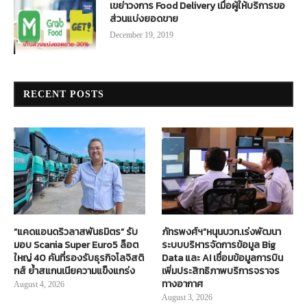
เขย่าวงการ Food Delivery เมื่อผู้ให้บริการขอ
ส่วนแบ่งยอดขาย
December 19, 2019
RECENT POSTS
“แคดแอนดริวลาสพันธมิตร” รับ
ภัทรพงศ์ฯ”หนุนบวท.เร่งพัฒนา
มอบ Scania Super Euro5 ล็อต
ระบบบริหารจัดการข้อมูล Big
ใหญ่ 40 คันที่รองรับธุรกิจโลจิสติ
Data และ AI เชื่อมข้อมูลการบิน
กส์ ย้ำสแกนเนียความแข็งแกร่ง
เพิ่มประสิทธิภาพบริการจราจร
ทางอากาศ
August 4, 2026
August 3, 2026