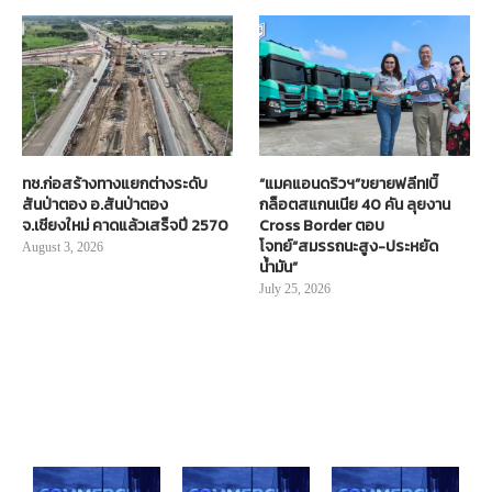
ทช.ก่อสร้างทางแยกต่างระดับ
“แมคแอนดริวฯ”ขยายฟลีท!บิ๊
สันป่าตอง อ.สันป่าตอง
กล็อตสแกนเนีย 40 คัน ลุยงาน
จ.เชียงใหม่ คาดแล้วเสร็จปี 2570
Cross Border ตอบ
โจทย์“สมรรถนะสูง-ประหยัด
August 3, 2026
น้ำมัน”
July 25, 2026