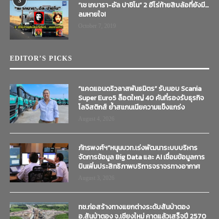
3
“เช เกบารา-อัล ปาชิโน” 2 ฮีโร่ท้ายสิบล้อที่ยังมี…
ลมหายใจ!
October 7, 2019
EDITOR’S PICKS
“แคดแอนดริวลาสพันธมิตร” รับมอบ Scania
Super Euro5 ล็อตใหญ่ 40 คันที่รองรับธุรกิจ
โลจิสติกส์ ย้ำสแกนเนียความแข็งแกร่ง
August 4, 2026
ภัทรพงศ์ฯ”หนุนบวท.เร่งพัฒนาระบบบริหาร
จัดการข้อมูล Big Data และ AI เชื่อมข้อมูลการ
บินเพิ่มประสิทธิภาพบริการจราจรทางอากาศ
August 3, 2026
ทช.ก่อสร้างทางแยกต่างระดับสันป่าตอง
อ.สันป่าตอง จ.เชียงใหม่ คาดแล้วเสร็จปี 2570