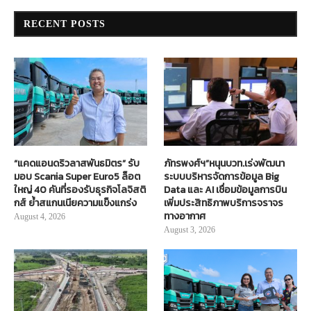
RECENT POSTS
“แคดแอนดริวลาสพันธมิตร” รับ
ภัทรพงศ์ฯ”หนุนบวท.เร่งพัฒนา
มอบ Scania Super Euro5 ล็อต
ระบบบริหารจัดการข้อมูล Big
ใหญ่ 40 คันที่รองรับธุรกิจโลจิสติ
Data และ AI เชื่อมข้อมูลการบิน
กส์ ย้ำสแกนเนียความแข็งแกร่ง
เพิ่มประสิทธิภาพบริการจราจร
ทางอากาศ
August 4, 2026
August 3, 2026