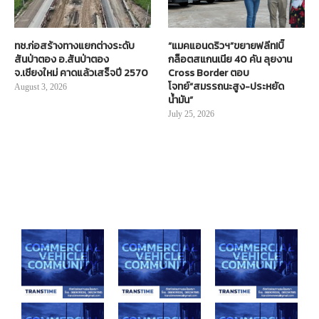
ทช.ก่อสร้างทางแยกต่างระดับ
“แมคแอนดริวฯ”ขยายฟลีท!บิ๊
สันป่าตอง อ.สันป่าตอง
กล็อตสแกนเนีย 40 คัน ลุยงาน
จ.เชียงใหม่ คาดแล้วเสร็จปี 2570
Cross Border ตอบ
โจทย์“สมรรถนะสูง-ประหยัด
August 3, 2026
น้ำมัน”
July 25, 2026