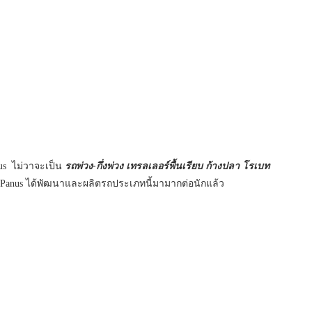
us ไม่วาจะเป็น
รถพ่วง-กึ่งพ่วง เทรลเลอร์พื้นเรียบ ก้างปลา โรเบท
า Panus ได้พัฒนาและผลิตรถประเภทนี้มามากต่อนักแล้ว