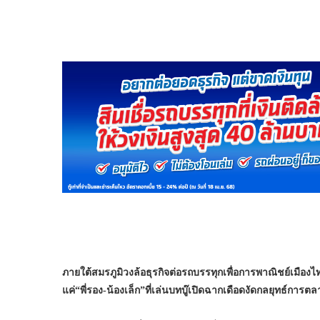
ภายใต้สมรภูมิวงล้อธุรกิจต่อรถบรรทุกเพื่อการพาณิชย์เมืองไ
แค่
“พี่รอง-น้องเล็ก”ที่เล่นบทบู๊เปิดฉากเดือดงัดกลยุทธ์การต