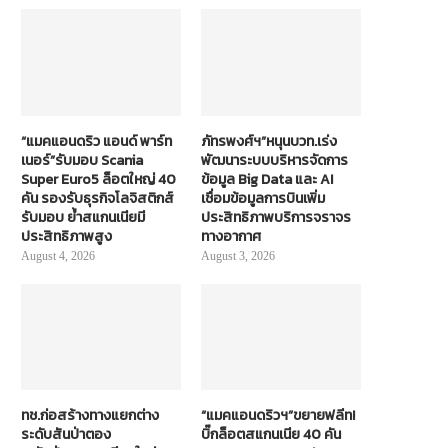
“แมคแอนดริว แอนด์ พาร์ท
ภัทรพงศ์ฯ”หนุนบวท.เร่ง
เนอร์”รับมอบ Scania
พัฒนาระบบบริหารจัดการ
Super Euro5 ล็อตใหญ่ 40
ข้อมูล Big Data และ AI
คัน รองรับธุรกิจโลจิสติกส์
เชื่อมข้อมูลการบินเพิ่ม
รับมอบ ย้ำสแกนเนียมี
ประสิทธิภาพบริการจราจร
ประสิทธิภาพสูง
ทางอากาศ
August 4, 2026
August 3, 2026
ทช.ก่อสร้างทางแยกต่าง
“แมคแอนดริวฯ”ขยายฟลีท!
ระดับสันป่าตอง
บิ๊กล็อตสแกนเนีย 40 คัน