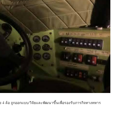
ั้ง 4 ล้อ ถูกออกแบบ/วิจัยและพัฒนาขึ้นเพื่อรองรับภารกิจทางทหาร