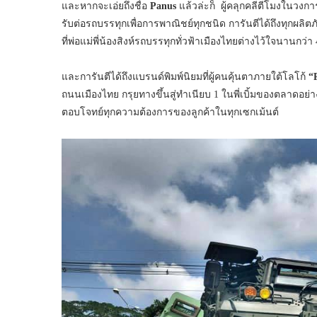
และหากจะเอ่ยถึงชื่อ
Panus
แล้วล่ะก็ ผู้คลุกคลีตีโมงในวงการน
รับต่อรถบรรทุกเพื่อการพาณิชย์ทุกชนิด การันตีได้ถึงทุกผ
ที่พ่อแม่พี่น้องสิงห์รถบรรทุกทั่วฟ้าเมืองไทยต่างไว้ใจนานกว่
และการันตีได้ถึงแบรนด์พิมพ์นิยมที่ผู้คนคุ้นตาภายใต้โลโก้
“
ถนนเมืองไทย กรุยทางขึ้นสู่ทำเนียบ 1 ในพี่เบิ้มของตลาดอย่า
ตอบโจทย์ทุกความต้องการของลูกค้าในทุกเซกเม้นต์