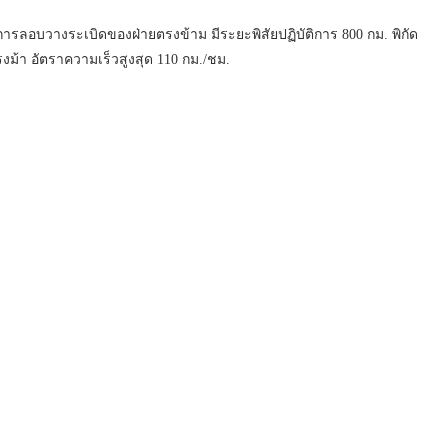
การลอบวางระเบิดของฝ่ายตรงข้าม มีระยะพิสัยปฏิบัติการ 800 กม. พิกัด
รงม้า อัตราความเร็วสูงสุด 110 กม./ชม.