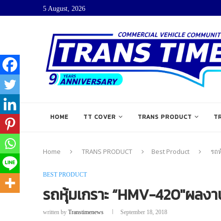
5 August, 2026
HOME
TT COVER
TRANS PRODUCT
T
Home
TRANS PRODUCT
Best Product
รถห
BEST PRODUCT
รถหุ้มเกราะ “HMV-420″ผลงาน
written by
Transtimenews
September 18, 2018