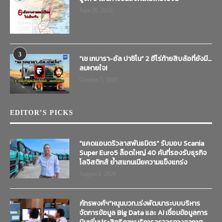
June 20, 2019
3
“เช เกบารา-อัล ปาชิโน” 2 ฮีโร่ท้ายสิบล้อที่ยังมี…
ลมหายใจ!
October 7, 2019
EDITOR’S PICKS
“แคดแอนดริวลาสพันธมิตร” รับมอบ Scania
Super Euro5 ล็อตใหญ่ 40 คันที่รองรับธุรกิจ
โลจิสติกส์ ย้ำสแกนเนียความแข็งแกร่ง
August 4, 2026
ภัทรพงศ์ฯ”หนุนบวท.เร่งพัฒนาระบบบริหาร
จัดการข้อมูล Big Data และ AI เชื่อมข้อมูลการ