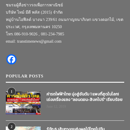
ชมรมผู้สื่อข่าวรถเพื่อการพาณิชย์
บริษัท ไทม์ มีดี พลัส (2015) จำกัด
หมู่บ้านไอฟีลด์ บางนา 239/61 ถนนกาญจนาภิเษก แขวงดอกไม้, เขต
ประเวศ, กรุงเทพมหานคร 10250
โทร.086-910-9026 , 081-234-7985
email: transtimenews@gmail.com
POPULAR POSTS
1
ค่ารถไฟฟ้าไทย มุ่งสู่อันดับ 1 แพงที่สุดในโลก!
เร่งเครื่องแซง “ลอนดอน-สิงคโปร์” เรียบร้อย
June 12, 2019
2
รู้จัก 6 เส้นทางขนส่งผลไม้ไทยไปจีน