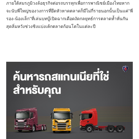
ภายใต้สมรภูมิวงล้อธุรกิจต่อรถบรรทุกเพื่อการพาณิชย์เมืองไทยหาก
จะนับพี่ใหญ่ของวงการที่ยึดหัวหาดตลาดก็มีไม่กี่รายนอกนั้นเป็นแค่“พี่
รอง-น้องเล็ก”ที่เล่นบทบู๊เปิดฉากเดือดงัดกลยุทธ์การตลาดห้ำหั่นกัน
สุดลิ่มหวังช่วงชิงแบ่งเค้กตลาดก้อนโตในแต่ละปี