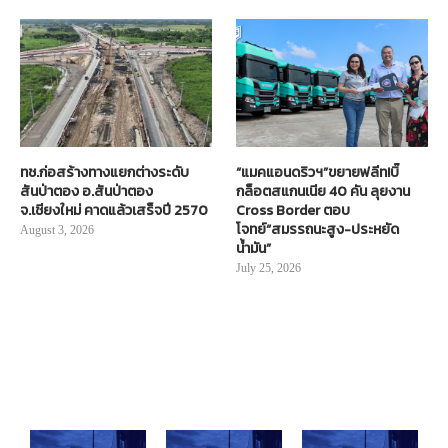
ทช.ก่อสร้างทางแยกต่างระดับ
“แมคแอนดริวฯ”ขยายฟลีท!บิ๊
สันป่าตอง อ.สันป่าตอง
กล็อตสแกนเนีย 40 คัน ลุยงาน
จ.เชียงใหม่ คาดแล้วเสร็จปี 2570
Cross Border ตอบ
โจทย์“สมรรถนะสูง-ประหยัด
August 3, 2026
น้ำมัน”
July 25, 2026