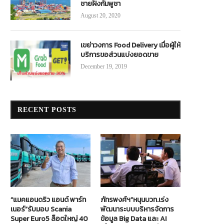
ชายฝั่งกัมพูชา
August 20, 2020
เขย่าวงการ Food Delivery เมื่อผู้ให้
บริการขอส่วนแบ่งยอดขาย
December 19, 2019
RECENT POSTS
“แมคแอนดริว แอนด์ พาร์ท
ภัทรพงศ์ฯ”หนุนบวท.เร่ง
เนอร์”รับมอบ Scania
พัฒนาระบบบริหารจัดการ
Super Euro5 ล็อตใหญ่ 40
ข้อมูล Big Data และ AI