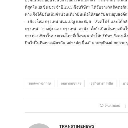
มุ่งมั่นที่จะมอบประสบการณ์การเดินทาง การันตีจากรางวัลสา
ที่สุดในเอเชีย ประจำปี 2565 ซึ่งบริษัทฯ ได้รับรางวัลติดต่อกัน
ทาง จึงได้ปรับเพิ่มจำนวนเที่ยวบินเพื่อให้สอดรับตามอุปสงค์
– เชียงใหม่ กรุงเทพ-พนมเปญ และสมุย – สิงคโปร์ และได้กลับ
กรุงเทพ – ย่างกุ้ง และ กรุงเทพ- ดานัง ทั้งยังเปิดเส้นทางบ
การท่องเที่ยวในประเทศไทยที่เกื้อหนุน ทำให้บริษัทฯ ยังคง
บินไปในทิศทางเดียวกัน อย่างต่อเนื่อง” นายพุฒิพงศ์ กล่าวสร
ขนส่งทางอากาศ
คมนาคมขนส่ง
ธุรกิจสายการบิน
บาง
0 comment
TRANSTIMENEWS