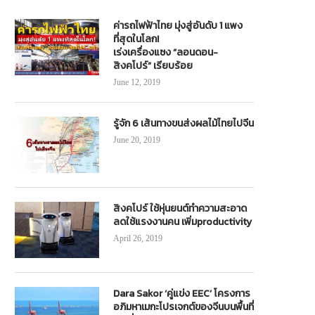
ค่ารถไฟฟ้าไทย มุ่งสู่อันดับ 1 แพง
US & TRUCK ’21 ช่วยกระตุ้นเศรษฐกิจ
เฟดเอ็กซ์ ประกาศแต่งตั้ง “เทียน หล
ที่สุดในโลก!
ฝ่าวิกฤตโควิด-19
November 1, 2019
เร่งเครื่องแซง “ลอนดอน-
February 3, 2021
สิงคโปร์” เรียบร้อย
June 12, 2019
รู้จัก 6 เส้นทางขนส่งผลไม้ไทยไปจีน
June 20, 2019
สิงคโปร์ ใช้หุ่นยนต์ทำความสะอาด
ลดใช้แรงงานคน เพิ่มproductivity
April 26, 2019
Dara Sakor ‘คู่แข่ง EEC’ โครงการ
อภิมหาเมกะโปรเจกต์ของจีนบนพื้นที่