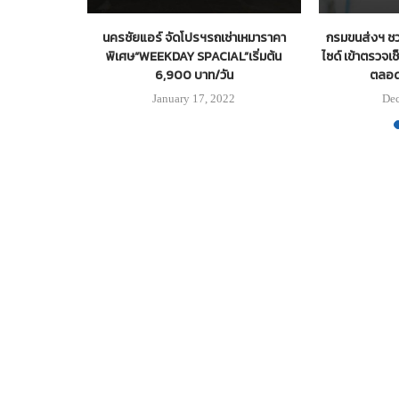
ักเคลื่อนที่บน
นครชัยแอร์ จัดโปรฯรถเช่าเหมาราคา
กรมขนส่งฯ ช
 ป้องกันการ
พิเศษ“WEEKDAY SPACIAL”เริ่มต้น
ไซด์ เข้าตรวจ
ยะยาว
6,900 บาท/วัน
ตลอด
24
January 17, 2022
Dec