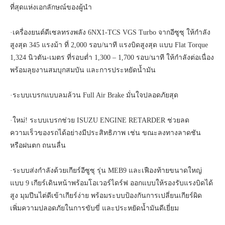
ที่สุดแห่งเอกลักษณ์ของผู้นำ
·เครื่องยนต์ดีเซลทรงพลัง 6NX1-TCS VGS Turbo จากอีซูซุ ให้กำลัง
สูงสุด 345 แรงม้า ที่ 2,000 รอบ/นาที แรงบิดสูงสุด แบบ Flat Torque
1,324 นิวตัน-เมตร ที่รอบต่ำ 1,300 – 1,700 รอบ/นาที ให้กำลังต่อเนื่อง
พร้อมลุยงานสมบุกสมบัน และการประหยัดน้ำมัน
·ระบบเบรกแบบลมล้วน Full Air Brake มั่นใจปลอดภัยสุด
·ใหม่! ระบบเบรกช่วย ISUZU ENGINE RETARDER ช่วยลด
ความเร็วของรถได้อย่างมีประสิทธิภาพ เช่น ขณะลงทางลาดชัน
หรือฝนตก ถนนลื่น
·ระบบส่งกำลังด้วยเกียร์อีซูซุ รุ่น MEB9 และเฟืองท้ายขนาดใหญ่
แบบ 9 เกียร์เดินหน้าพร้อมโอเวอร์ไดร์ฟ ออกแบบให้รองรับแรงบิดได้
สูง มุมปีนไต่ดีเข้าเกียร์ง่าย พร้อมระบบป้องกันการเปลี่ยนเกียร์ผิด
เพิ่มความปลอดภัยในการขับขี่ และประหยัดน้ำมันดีเยี่ยม