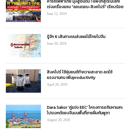
ค่ารถไฟฟ้าไทย มุ่งสู่อันดับ 1 แพงที่สุดในโลก!
เร่งเครื่องแซง “ลอนดอน-สิงคโปร์” เรียบร้อย
June 12, 2019
รู้จัก 6 เส้นทางขนส่งผลไม้ไทยไปจีน
June 20, 2019
สิงคโปร์ ใช้หุ่นยนต์ทำความสะอาด ลดใช้
แรงงานคน เพิ่มproductivity
April 26, 2019
Dara Sakor ‘คู่แข่ง EEC’ โครงการอภิมหาเมกะ
โปรเจกต์ของจีนบนพื้นที่ชายฝั่งกัมพูชา
August 20, 2020