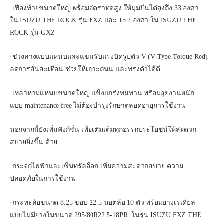
·เฟืองท้ายขนาดใหญ่ พร้อมอัตราทดสูง ให้มุมปีนไต่สูงถึง 33 องศา
ใน ISUZU THE ROCK รุ่น FXZ และ 15.2 องศา ใน ISUZU THE
ROCK รุ่น GXZ
·ช่วงล่างแบบแหนบและแขนรับแรงบิดรูปตัว V (V-Type Torque Rod)
ลดการสั่นสะเทือน ช่วยให้เกาะถนน และทรงตัวได้ดี
·เพลาหามแหนบขนาดใหญ่ แข็งแกร่งทนทาน พร้อมลุยงานหนัก
แบบ maintenance free ไม่ต้องบำรุงรักษาตลอดอายุการใช้งาน
นอกจากนี้ยังเพิ่มฟังก์ชั่น เพื่อเติมเต็มทุกอรรถประโยชน์ให้สะดวก
สบายยิ่งขึ้น ด้วย
·กระจกไฟฟ้าและเซ็นทรัลล็อก เพิ่มความสะดวกสบาย ความ
ปลอดภัยในการใช้งาน
·กระทะล้อขนาด 8.25 ขอบ 22.5 นอตล้อ 10 ตัว พร้อมยางเรเดียล
แบบไม่มียางในขนาด 295/80R22.5-18PR ในรุ่น ISUZU FXZ THE