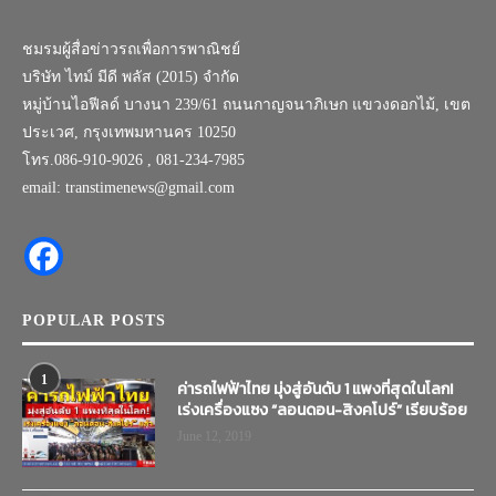
ชมรมผู้สื่อข่าวรถเพื่อการพาณิชย์
บริษัท ไทม์ มีดี พลัส (2015) จำกัด
หมู่บ้านไอฟีลด์ บางนา 239/61 ถนนกาญจนาภิเษก แขวงดอกไม้, เขต
ประเวศ, กรุงเทพมหานคร 10250
โทร.086-910-9026 , 081-234-7985
email: transtimenews@gmail.com
POPULAR POSTS
1
ค่ารถไฟฟ้าไทย มุ่งสู่อันดับ 1 แพงที่สุดในโลก!
เร่งเครื่องแซง “ลอนดอน-สิงคโปร์” เรียบร้อย
June 12, 2019