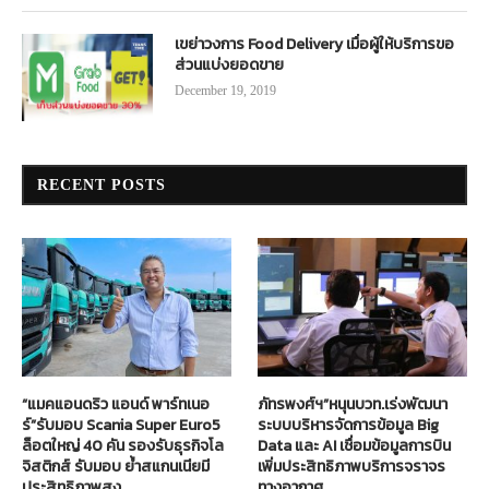
เขย่าวงการ Food Delivery เมื่อผู้ให้บริการขอ
ส่วนแบ่งยอดขาย
December 19, 2019
RECENT POSTS
“แมคแอนดริว แอนด์ พาร์ทเนอ
ภัทรพงศ์ฯ”หนุนบวท.เร่งพัฒนา
ร์”รับมอบ Scania Super Euro5
ระบบบริหารจัดการข้อมูล Big
ล็อตใหญ่ 40 คัน รองรับธุรกิจโล
Data และ AI เชื่อมข้อมูลการบิน
จิสติกส์ รับมอบ ย้ำสแกนเนียมี
เพิ่มประสิทธิภาพบริการจราจร
ประสิทธิภาพสูง
ทางอากาศ