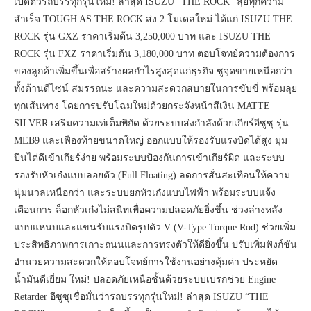
เปิดตัวรถบรรทุกรุ่นใหม่! ล่าสุด ISUZU “THE ROCK” ลุยทุกความ
สำเร็จ TOUGH AS THE ROCK ส่ง 2 โมเดลใหม่ ได้แก่ ISUZU THE
ROCK รุ่น GXZ ราคาเริ่มต้น 3,250,000 บาท และ ISUZU THE
ROCK รุ่น FXZ ราคาเริ่มต้น 3,180,000 บาท ตอบโจทย์ความต้องการ
ของลูกค้าเพิ่มขึ้นเพื่อสร้างผลกำไรสูงสุดแก่ธุรกิจ ชูจุดขายเหนือกว่า
ทั้งด้านดีไซน์ สมรรถนะ และความสะดวกสบายในการขับขี่ พร้อมลุย
ทุกเส้นทาง โดยการปรับโฉมใหม่ด้วยกระจังหน้าสีเงิน MATTE
SILVER เสริมความเท่เต็มพิกัด ด้วยระบบส่งกำลังด้วยเกียร์อีซูซุ รุ่น
MEB9 และเฟืองท้ายขนาดใหญ่ ออกแบบให้รองรับแรงบิดได้สูง มุม
ปีนไต่ดีเข้าเกียร์ง่าย พร้อมระบบป้องกันการเข้าเกียร์ผิด และระบบ
รองรับหัวเก๋งแบบลอยตัว (Full Floating) ลดการสั่นสะเทือนให้ความ
นุ่มนวลเหนือกว่า และระบบยกหัวเก๋งแบบไฟฟ้า พร้อมระบบแจ้ง
เตือนการ ล็อกหัวเก๋งไม่สนิทเพื่อความปลอดภัยยิ่งขึ้น ช่วงล่างหลัง
แบบแหนบและแขนรับแรงบิดรูปตัว V (V-Type Torque Rod) ช่วยเพิ่ม
ประสิทธิภาพการเกาะถนนและการทรงตัวให้ดียิ่งขึ้น ปรับเพิ่มฟังก์ชัน
อำนวยความสะดวกให้ตอบโจทย์การใช้งานอย่างคุ้มค่า ประหยัด
น้ำมันดีเยี่ยม ใหม่! ปลอดภัยเหนือชั้นด้วยระบบเบรกช่วย Engine
Retarder อีซูซุเชื่อมั่นว่ารถบรรทุกรุ่นใหม่! ล่าสุด ISUZU “THE