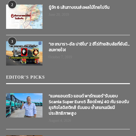
2
รู้จัก 6 เส้นทางขนส่งผลไม้ไทยไปจีน
June 20, 2019
3
“เช เกบารา-อัล ปาชิโน” 2 ฮีโร่ท้ายสิบล้อที่ยังมี…
ลมหายใจ!
October 7, 2019
EDITOR’S PICKS
“แมคแอนดริว แอนด์ พาร์ทเนอร์”รับมอบ
Scania Super Euro5 ล็อตใหญ่ 40 คัน รองรับ
ธุรกิจโลจิสติกส์ รับมอบ ย้ำสแกนเนียมี
ประสิทธิภาพสูง
August 4, 2026