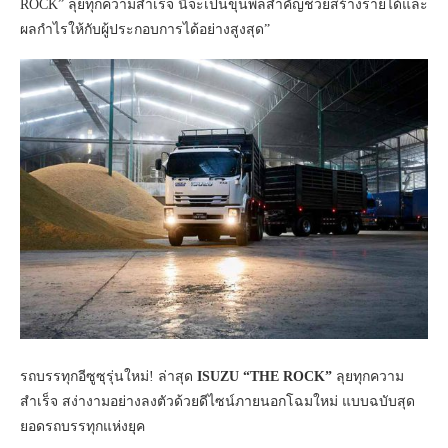
ROCK” ลุยทุกความสำเร็จ นี้จะเป็นขุนพลสำคัญช่วยสร้างรายได้และ
ผลกำไรให้กับผู้ประกอบการได้อย่างสูงสุด”
รถบรรทุกอีซูซุรุ่นใหม่! ล่าสุด
ISUZU “THE ROCK”
ลุยทุกความ
สำเร็จ สง่างามอย่างลงตัวด้วยดีไซน์ภายนอกโฉมใหม่ แบบฉบับสุด
ยอดรถบรรทุกแห่งยุค