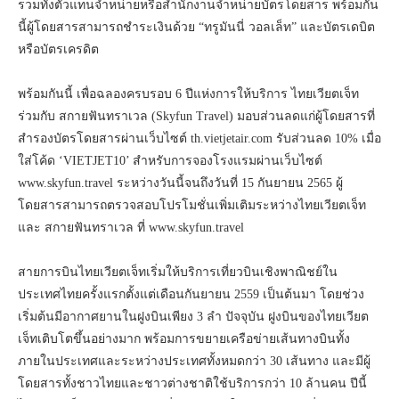
รวมทั้งตัวแทนจำหน่ายหรือสำนักงานจำหน่ายบัตรโดยสาร พร้อมกัน
นี้ผู้โดยสารสามารถชำระเงินด้วย “ทรูมันนี่ วอลเล็ท” และบัตรเดบิต
หรือบัตรเครดิต
พร้อมกันนี้ เพื่อฉลองครบรอบ 6 ปีแห่งการให้บริการ ไทยเวียตเจ็ท
ร่วมกับ สกายฟันทราเวล (Skyfun Travel) มอบส่วนลดแก่ผู้โดยสารที่
สำรองบัตรโดยสารผ่านเว็บไซต์ th.vietjetair.com รับส่วนลด 10% เมื่อ
ใส่โค้ด ‘VIETJET10’ สำหรับการจองโรงแรมผ่านเว็บไซต์
www.skyfun.travel ระหว่างวันนี้จนถึงวันที่ 15 กันยายน 2565 ผู้
โดยสารสามารถตรวจสอบโปรโมชั่นเพิ่มเติมระหว่างไทยเวียตเจ็ท
และ สกายฟันทราเวล ที่ www.skyfun.travel
สายการบินไทยเวียตเจ็ทเริ่มให้บริการเที่ยวบินเชิงพาณิชย์ใน
ประเทศไทยครั้งแรกตั้งแต่เดือนกันยายน 2559 เป็นต้นมา โดยช่วง
เริ่มต้นมีอากาศยานในฝูงบินเพียง 3 ลำ ปัจจุบัน ฝูงบินของไทยเวียต
เจ็ทเติบโตขึ้นอย่างมาก พร้อมการขยายเครือข่ายเส้นทางบินทั้ง
ภายในประเทศและระหว่างประเทศทั้งหมดกว่า 30 เส้นทาง และมีผู้
โดยสารทั้งชาวไทยและชาวต่างชาติใช้บริการกว่า 10 ล้านคน ปีนี้