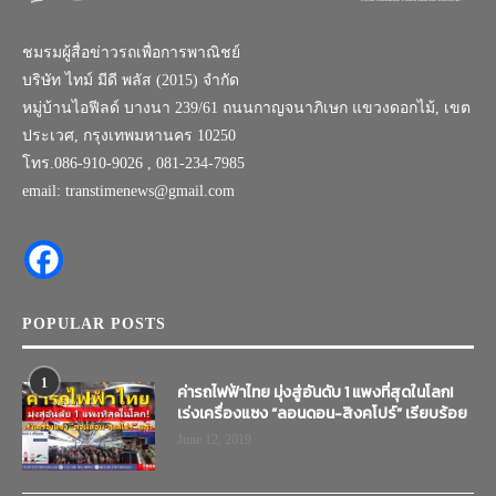
ชมรมผู้สื่อข่าวรถเพื่อการพาณิชย์
บริษัท ไทม์ มีดี พลัส (2015) จำกัด
หมู่บ้านไอฟีลด์ บางนา 239/61 ถนนกาญจนาภิเษก แขวงดอกไม้, เขต
ประเวศ, กรุงเทพมหานคร 10250
โทร.086-910-9026 , 081-234-7985
email: transtimenews@gmail.com
POPULAR POSTS
1
ค่ารถไฟฟ้าไทย มุ่งสู่อันดับ 1 แพงที่สุดในโลก!
เร่งเครื่องแซง “ลอนดอน-สิงคโปร์” เรียบร้อย
June 12, 2019