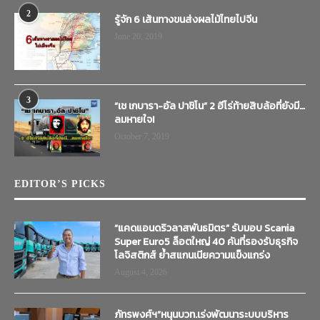
2
รู้จัก 6 เส้นทางขนส่งผลไม้ไทยไปจีน
June 20, 2019
3
“เช เกบารา-อัล ปาชิโน” 2 ฮีโร่ท้ายสิบล้อที่ยังมี…
ลมหายใจ!
October 7, 2019
EDITOR’S PICKS
“แคดแอนดริวลาสพันธมิตร” รับมอบ Scania
Super Euro5 ล็อตใหญ่ 40 คันที่รองรับธุรกิจ
โลจิสติกส์ ย้ำสแกนเนียความแข็งแกร่ง
August 4, 2026
ภัทรพงศ์ฯ”หนุนบวท.เร่งพัฒนาระบบบริหาร