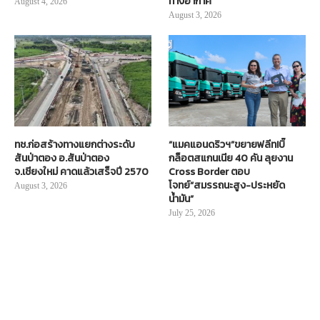
ทางอากาศ
August 4, 2026
August 3, 2026
ทช.ก่อสร้างทางแยกต่างระดับ
“แมคแอนดริวฯ”ขยายฟลีท!บิ๊
สันป่าตอง อ.สันป่าตอง
กล็อตสแกนเนีย 40 คัน ลุยงาน
จ.เชียงใหม่ คาดแล้วเสร็จปี 2570
Cross Border ตอบ
โจทย์“สมรรถนะสูง-ประหยัด
August 3, 2026
น้ำมัน”
July 25, 2026