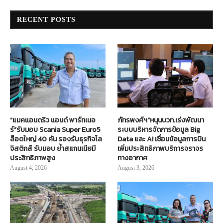
RECENT POSTS
“แมคแอนดริว แอนด์ พาร์ทเนอ
ภัทรพงศ์ฯ”หนุนบวท.เร่งพัฒนา
ร์”รับมอบ Scania Super Euro5
ระบบบริหารจัดการข้อมูล Big
ล็อตใหญ่ 40 คัน รองรับธุรกิจโล
Data และ AI เชื่อมข้อมูลการบิน
จิสติกส์ รับมอบ ย้ำสแกนเนียมี
เพิ่มประสิทธิภาพบริการจราจร
ประสิทธิภาพสูง
ทางอากาศ
August 4, 2026
August 3, 2026