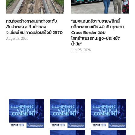
ทช.ก่อสร้างทางแยกต่างระดับ
“แมคแอนดริวฯ”ขยายฟลีท!บิ๊
สันป่าตอง อ.สันป่าตอง
กล็อตสแกนเนีย 40 คัน ลุยงาน
จ.เชียงใหม่ คาดแล้วเสร็จปี 2570
Cross Border ตอบ
โจทย์“สมรรถนะสูง-ประหยัด
August 3, 2026
น้ำมัน”
July 25, 2026