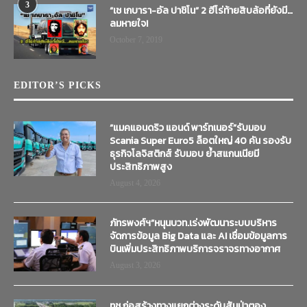
3
“เช เกบารา-อัล ปาชิโน” 2 ฮีโร่ท้ายสิบล้อที่ยังมี…
ลมหายใจ!
October 7, 2019
EDITOR’S PICKS
“แมคแอนดริว แอนด์ พาร์ทเนอร์”รับมอบ
Scania Super Euro5 ล็อตใหญ่ 40 คัน รองรับ
ธุรกิจโลจิสติกส์ รับมอบ ย้ำสแกนเนียมี
ประสิทธิภาพสูง
August 4, 2026
ภัทรพงศ์ฯ”หนุนบวท.เร่งพัฒนาระบบบริหาร
จัดการข้อมูล Big Data และ AI เชื่อมข้อมูลการ
บินเพิ่มประสิทธิภาพบริการจราจรทางอากาศ
August 3, 2026
ทช.ก่อสร้างทางแยกต่างระดับสันป่าตอง