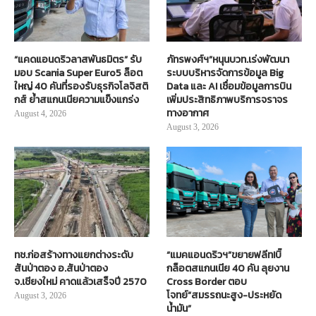
“แคดแอนดริวลาสพันธมิตร” รับ
ภัทรพงศ์ฯ”หนุนบวท.เร่งพัฒนา
มอบ Scania Super Euro5 ล็อต
ระบบบริหารจัดการข้อมูล Big
ใหญ่ 40 คันที่รองรับธุรกิจโลจิสติ
Data และ AI เชื่อมข้อมูลการบิน
กส์ ย้ำสแกนเนียความแข็งแกร่ง
เพิ่มประสิทธิภาพบริการจราจร
ทางอากาศ
August 4, 2026
August 3, 2026
ทช.ก่อสร้างทางแยกต่างระดับ
“แมคแอนดริวฯ”ขยายฟลีท!บิ๊
สันป่าตอง อ.สันป่าตอง
กล็อตสแกนเนีย 40 คัน ลุยงาน
จ.เชียงใหม่ คาดแล้วเสร็จปี 2570
Cross Border ตอบ
โจทย์“สมรรถนะสูง-ประหยัด
August 3, 2026
น้ำมัน”