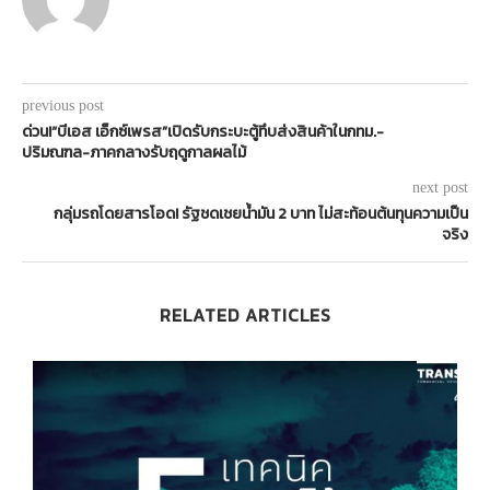
previous post
ด่วน!“บีเอส เอ็กซ์เพรส”เปิดรับกระบะตู้ทึบส่งสินค้าในกทม.-
ปริมณฑล-ภาคกลางรับฤดูกาลผลไม้
next post
กลุ่มรถโดยสารโอด! รัฐชดเชยน้ำมัน 2 บาท ไม่สะท้อนต้นทุนความเป็น
จริง
RELATED ARTICLES