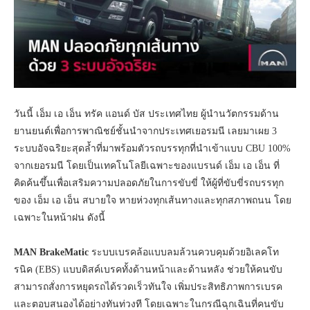
วันนี้ เอ็ม เอ เอ็น ทรัค แอนด์ บัส ประเทศไทย ผู้นำนวัตกรรมด้าน
ยานยนต์เพื่อการพาณิชย์ชั้นนำจากประเทศเยอรมนี เลยมาเผย 3
ระบบอัจฉริยะสุดล้ำที่มาพร้อมตัวรถบรรทุกที่นำเข้าแบบ CBU 100%
จากเยอรมนี โดยเป็นเทคโนโลยีเฉพาะของแบรนด์ เอ็ม เอ เอ็น ที่
คิดค้นขึ้นเพื่อเสริมความปลอดภัยในการขับขี่ ให้ผู้ที่ขับขี่รถบรรทุก
ของ เอ็ม เอ เอ็น สบายใจ หายห่วงทุกเส้นทางและทุกสภาพถนน โดย
เฉพาะในหน้าฝน ดังนี้
MAN BrakeMatic
ระบบเบรคล้อแบบลมล้วนควบคุมด้วยอิเลคโท
รนิค (EBS) แบบดิสค์เบรคทั้งด้านหน้าและด้านหลัง ช่วยให้คนขับ
สามารถสั่งการหยุดรถได้รวดเร็วทันใจ เพิ่มประสิทธิภาพการเบรค
และตอบสนองได้อย่างทันท่วงที โดยเฉพาะในกรณีฉุกเฉินที่คนขับ