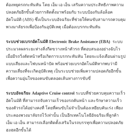
ต้องหยุดรถกะทันหัน โดย เอ็ม เอ เอ็น เสริมความประสิทธิภาพความ
ปลอดภัยอีกขั้นด้วยการติดตั้งมาพร้อมกับ ระบบป้องกันล้อล็อค
อัตโนมัติ (ABS) ซึ่งเป็นระบบอัจฉริยะที่ช่วยให้คนขับสามารถควบคุม
พวงมาลัยรถเพื่อป้องกันอุบัติเหตุ เมื่อต้องเบรกกะทันหัน
ระบบช่วยเบรกอัตโนมัติ
Electronic Brake Assistance (EBA)
ระบบ
ประมวลผลระยะห่างสิ่งกีดขวางหน้าตัวรถ ที่ตอบสนองอย่างฉับไว
เมื่อมีรถวิ่งตัดหน้าหรือเกิดการเบรกกะทันหัน โดยจะแจ้งเตือนผ่านรูป
แบบเสียงและไฟบนหน้าปัด พร้อมช่วยเบรกอัตโนมัติหากพบว่ามี
ความเสี่ยงที่จะเกิดอุบัติเหตุ เป็นระบบช่วยเพิ่มความปลอดภัยอีกขั้น
เพื่อความอุ่นใจของคนขับตลอดเส้นทางการขับขี่
ระบบอัจฉริยะ
Adaptive Cruise control
ระบบที่ช่วยควบคุมความเร็ว
อัตโนมัติ ที่สามารถจับความเร็วของรถคันหน้า และรักษาความเร็ว
ของตัวรถได้อย่างคงที่ โดยที่คนขับไม่จำเป็นต้องเหยียบคันเร่ง เพียง
ประคองพวงมาลัยรถไว้เท่านั้น เป็นอีกเทคโนโลยีอัจฉริยะที่ลูกค้า
เอ็ม เอ เอ็น สามารถเลือกติดตั้งเสริมในรถบรรทุกเพื่อความปลอดภัย
สูงสุดอีกขั้นได้