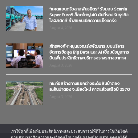
“แคดแอนดริวลาสพันธมิตร” รับมอบ Scania
Super Euro5 ล็อตใหญ่ 40 คันที่รองรับธุรกิจ
โลจิสติกส์ ย้ำสแกนเนียความแข็งแกร่ง
August 4, 2026
ภัทรพงศ์ฯ”หนุนบวท.เร่งพัฒนาระบบบริหาร
จัดการข้อมูล Big Data และ AI เชื่อมข้อมูลการ
บินเพิ่มประสิทธิภาพบริการจราจรทางอากาศ
August 3, 2026
ทช.ก่อสร้างทางแยกต่างระดับสันป่าตอง
อ.สันป่าตอง จ.เชียงใหม่ คาดแล้วเสร็จปี 2570
August 3, 2026
เราใช้คุกกี้เพื่อเพิ่มประสิทธิภาพและประสบการณ์ที่ดีในการใช้เว็บไซต์
ท่านสามารถศึกษารายละเอียดนโยบายคุ้มครองข้อมูลส่วนบุคคลได้ที่