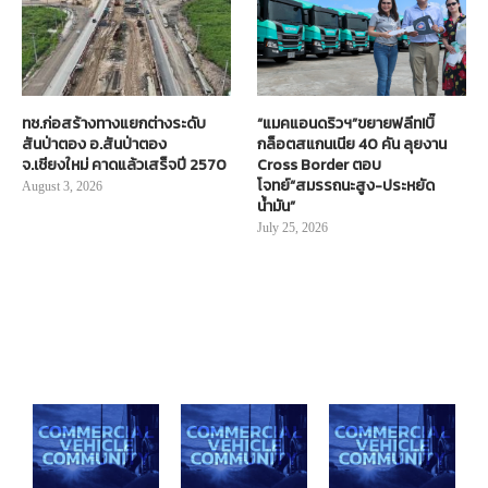
ทช.ก่อสร้างทางแยกต่างระดับ
“แมคแอนดริวฯ”ขยายฟลีท!บิ๊
สันป่าตอง อ.สันป่าตอง
กล็อตสแกนเนีย 40 คัน ลุยงาน
จ.เชียงใหม่ คาดแล้วเสร็จปี 2570
Cross Border ตอบ
โจทย์“สมรรถนะสูง-ประหยัด
August 3, 2026
น้ำมัน”
July 25, 2026