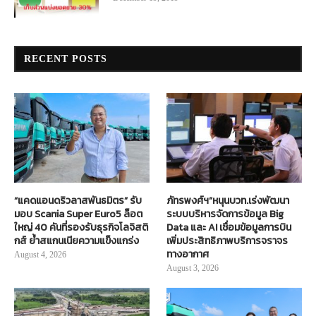
RECENT POSTS
“แคดแอนดริวลาสพันธมิตร” รับ
ภัทรพงศ์ฯ”หนุนบวท.เร่งพัฒนา
มอบ Scania Super Euro5 ล็อต
ระบบบริหารจัดการข้อมูล Big
ใหญ่ 40 คันที่รองรับธุรกิจโลจิสติ
Data และ AI เชื่อมข้อมูลการบิน
กส์ ย้ำสแกนเนียความแข็งแกร่ง
เพิ่มประสิทธิภาพบริการจราจร
ทางอากาศ
August 4, 2026
August 3, 2026