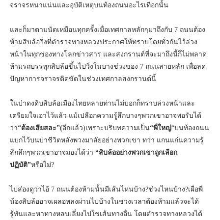
จราจรหนาแน่นและอุบัติเหตุบนท้องถนนอะไรเทือกนั้น
และก็มาตามนัดเหมือนทุกครั้งเมื่อเทศกาลหลักๆมาถึงกับ 7 ถนนต้อง
ห้ามสิบล้อวิ่งที่ตำรวจทางหลวงประกาศให้ทราบโดยทั่วกันไว้ล่วง
หน้าในทุกช่องทางโลกข่าวสาร และสงกรานต์ที่จะมาถึงนี้ก็ไม่พลาด
ห้ามรถบรรทุกสิบล้อขึ้นไปวิ่งในบางช่วงของ 7 ถนนสายหลัก เพื่อลด
ปัญหาการจราจรติดขัดในช่วงเทศกาลสงกรานต์นี้
ในป่าดงดิบสิบล้อเมืองไทยหลายท่านไม่บอกก็ทราบล่วงหน้าและ
เตรียมใจเอาไว้แล้ว แม้เปลือกความรู้สึกบางๆพวกเขาอาจพอรับได้
ว่า
“ต้องเสียสละ”(
อีกแล้ว)เพราะบริบทความเป็น
“พี่ใหญ่
“บนท้องถนน
แบกไว้บนบ่าชีวิตหลังพวงมาลัยอย่างพวกเขา ทว่า แกนแก่นความรู้
สึกลึกๆพวกเขาอาจมองได้ว่า
“สิบล้ออย่างพวกเขาถูกเลือก
ปฏิบัติ”
หรือไม่?
ไปส่องดูว่าไอ้ 7 ถนนต้องห้ามนั้นมีเส้นไหนบ้าง?ช่วงไหนบ้าง?เผื่อพี่
น้องสิบล้ออาจเผลอหลงผ่านไปบ้างในช่วงเวลาต้องห้ามแล้วจะได้
รู้ทันและหาทางหลบเลี่ยงไปใชเส้นทางอื่น โดยตำรวจทางหลวงได้