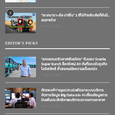
3
“เช เกบารา-อัล ปาชิโน” 2 ฮีโร่ท้ายสิบล้อที่ยังมี…
ลมหายใจ!
October 7, 2019
EDITOR’S PICKS
“แคดแอนดริวลาสพันธมิตร” รับมอบ Scania
Super Euro5 ล็อตใหญ่ 40 คันที่รองรับธุรกิจ
โลจิสติกส์ ย้ำสแกนเนียความแข็งแกร่ง
August 4, 2026
ภัทรพงศ์ฯ”หนุนบวท.เร่งพัฒนาระบบบริหาร
จัดการข้อมูล Big Data และ AI เชื่อมข้อมูลการ
บินเพิ่มประสิทธิภาพบริการจราจรทางอากาศ
August 3, 2026