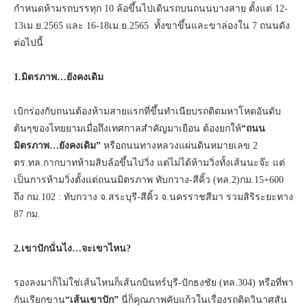
กำหนดห้ามรถบรรทุก 10 ล้อขึ้นไปเดินรถบนถนนบางสาย ตั้งแต่ 12-
13เม.ย.2565 และ 16-18เม.ย.2565 ทั้งขาขึ้นและขาล่องใน 7 ถนนดัง
ต่อไปนี้
1.มิตรภาพ…ยังคงเดิม
เบิกร่องกับถนนต้องห้ามสายแรกที่ขึ้นทำเนียบรถติดมหาโหดอันดับ
ต้นๆของไทยยามเมื่อถึงเทศกาลสำคัญมาเยือน ต้องยกให้
“ถนน
มิตรภาพ…ยังคงเดิม”
หรือถนนทางหลวงแผ่นดินหมายเลข 2
ตร.ทล.กากบาทห้ามสิบล้อขึ้นไปวิ่ง แต่ไม่ได้ห้ามวิ่งทั้งเส้นนะจ๊ะ แต่
เป็นการห้ามวิ่งตั้งแต่ถนนมิตรภาพ ทับกวาง-สีคิ้ว (ทล.2)กม.15+600
ถึง กม.102 : ทับกวาง จ.สระบุรี-สีคิ้ว จ.นครราชสีมา รวมสิริระยะทาง
87 กม.
2.เขาปักนั่นไง…จะเขาไหน?
รองลงมาก็ไม่ใช่เส้นไหนก็เส้นกบินทร์บุรี-ปักธงชัย (ทล.304) หรือที่พา
กันเรียกขาน
“เส้นเขาปัก”
นี่ก็คุณภาพคับแก้วในเรื่องรถติดวินาศสัน