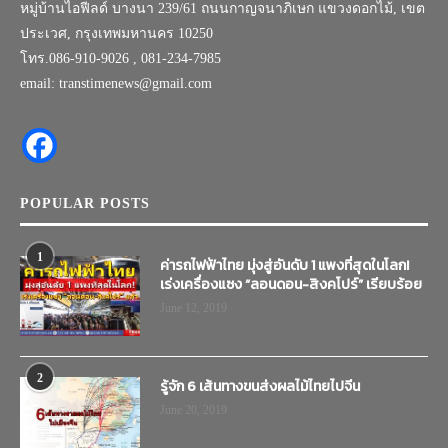
หมู่บ้านไอฟีลด์ บางนา 239/61 ถนนกาญจนาภิเษก แขวงดอกไม้, เขต
ประเวศ, กรุงเทพมหานคร 10250
โทร.086-910-9026 , 081-234-7985
email: transtimenews@gmail.com
POPULAR POSTS
1
ค่ารถไฟฟ้าไทย มุ่งสู่อันดับ 1 แพงที่สุดในโลก!
เร่งเครื่องแซง “ลอนดอน-สิงคโปร์” เรียบร้อย
June 12, 2019
2
รู้จัก 6 เส้นทางขนส่งผลไม้ไทยไปจีน
June 20, 2019