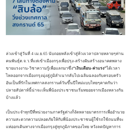
ล่วงเข้าสู่วันที่ 4 เม.ย.65 นับถอยหลังเข้าสู่ห้วงเวลาปลายหลายๆท่าน
คนพันธุ์ต.จ.ว.ที่แห่เข้าเมืองกรุงเพื่อปรุง-สร้างฝันสร้างอนาคตพลาง
ขายแรงงาน-วิชาความรู้เพื่อแลกมาซึ่ง
“เงินเดือน-ค่าแรง”
ได้เวลา
ไหลออกจากเมืองกรุงมุ่งสู่ภูมิลำเนากลับไปเฉลิมฉลองกับครอบครัว
อันเป็นที่รักในเทศกาลสงกรานต์วันขึ้นปีใหม่แบบไทยๆคาดกันว่า
ปลายสัปดาห์นี้น่าจะเห็นพี่น้องประชาชนเริ่มทยอยจากเมืองหลวงกัน
บ้างแล้ว
เป็นประจำทุกปีที่หน่วยงานภาครัฐต่างก็งัดหลายมาตรการเพื่ออำนวย
ความสะดวกความปลอดภัยให้กับพี่น้องประชาชนผู้ใช้รถใช้ถนนที่จะ
แห่ออกเดินทางจากเมืองกรุงสู่ทุกภูมิภาคของไทย หวังลดปัญหาการ