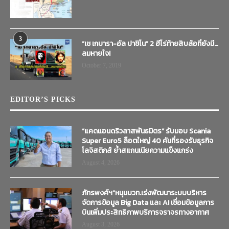
3
“เช เกบารา-อัล ปาชิโน” 2 ฮีโร่ท้ายสิบล้อที่ยังมี…
ลมหายใจ!
October 7, 2019
EDITOR’S PICKS
“แคดแอนดริวลาสพันธมิตร” รับมอบ Scania
Super Euro5 ล็อตใหญ่ 40 คันที่รองรับธุรกิจ
โลจิสติกส์ ย้ำสแกนเนียความแข็งแกร่ง
August 4, 2026
ภัทรพงศ์ฯ”หนุนบวท.เร่งพัฒนาระบบบริหาร
จัดการข้อมูล Big Data และ AI เชื่อมข้อมูลการ
บินเพิ่มประสิทธิภาพบริการจราจรทางอากาศ
August 3, 2026