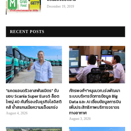
December 19, 2019
RECENT POSTS
“แคดแอนดริวลาสพันธมิตร” รับ
ภัทรพงศ์ฯ”หนุนบวท.เร่งพัฒนา
มอบ Scania Super Euro5 ล็อต
ระบบบริหารจัดการข้อมูล Big
ใหญ่ 40 คันที่รองรับธุรกิจโลจิสติ
Data และ AI เชื่อมข้อมูลการบิน
กส์ ย้ำสแกนเนียความแข็งแกร่ง
เพิ่มประสิทธิภาพบริการจราจร
ทางอากาศ
August 4, 2026
August 3, 2026