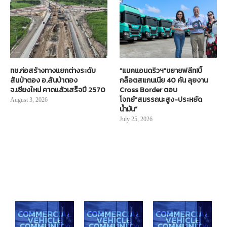
ทช.ก่อสร้างทางแยกต่างระดับ
“แมคแอนดริวฯ”ขยายฟลีท!บิ๊
สันป่าตอง อ.สันป่าตอง
กล็อตสแกนเนีย 40 คัน ลุยงาน
จ.เชียงใหม่ คาดแล้วเสร็จปี 2570
Cross Border ตอบ
โจทย์“สมรรถนะสูง-ประหยัด
August 3, 2026
น้ำมัน”
July 25, 2026