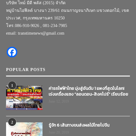
บริษัท ไทม์ มีดี พลัส (2015) จำกัด
หมู่บ้านไอฟีลด์ บางนา 239/61 ถนนกาญจนาภิเษก แขวงดอกไม้, เขต
ประเวศ, กรุงเทพมหานคร 10250
โทร.086-910-9026 , 081-234-7985
email: transtimenews@gmail.com
POPULAR POSTS
1
ค่ารถไฟฟ้าไทย มุ่งสู่อันดับ 1 แพงที่สุดในโลก!
เร่งเครื่องแซง “ลอนดอน-สิงคโปร์” เรียบร้อย
June 12, 2019
2
รู้จัก 6 เส้นทางขนส่งผลไม้ไทยไปจีน
June 20, 2019