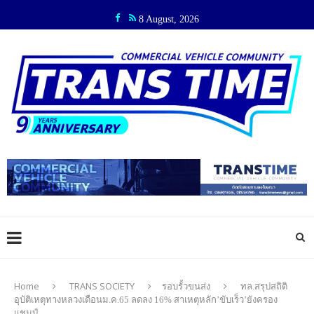
8 August, 2026
Home
TRANS SOCIETY
รอบรั้วขนส่ง
ทล.สรุปสถิติ
อุบัติเหตุทางหลวงเดือนม.ค.65 ลดลง 16% สาเหตุหลัก’ขับเร็ว’ยังครอง
แชมป์