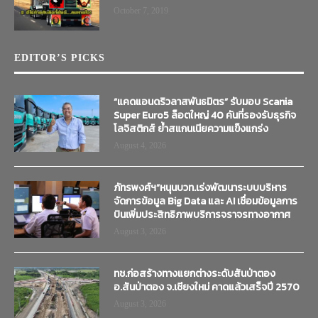
October 7, 2019
EDITOR’S PICKS
“แคดแอนดริวลาสพันธมิตร” รับมอบ Scania
Super Euro5 ล็อตใหญ่ 40 คันที่รองรับธุรกิจ
โลจิสติกส์ ย้ำสแกนเนียความแข็งแกร่ง
August 4, 2026
ภัทรพงศ์ฯ”หนุนบวท.เร่งพัฒนาระบบบริหาร
จัดการข้อมูล Big Data และ AI เชื่อมข้อมูลการ
บินเพิ่มประสิทธิภาพบริการจราจรทางอากาศ
August 3, 2026
ทช.ก่อสร้างทางแยกต่างระดับสันป่าตอง
อ.สันป่าตอง จ.เชียงใหม่ คาดแล้วเสร็จปี 2570
August 3, 2026