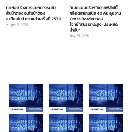
ทช.ก่อสร้างทางแยกต่างระดับ
“แมคแอนดริวฯ”ขยายฟลีท!บิ๊
สันป่าตอง อ.สันป่าตอง
กล็อตสแกนเนีย 40 คัน ลุยงาน
จ.เชียงใหม่ คาดแล้วเสร็จปี 2570
Cross Border ตอบ
โจทย์“สมรรถนะสูง-ประหยัด
August 3, 2026
น้ำมัน”
July 25, 2026