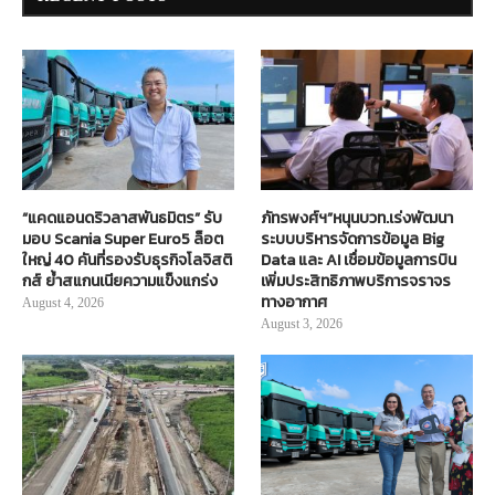
“แคดแอนดริวลาสพันธมิตร” รับ
ภัทรพงศ์ฯ”หนุนบวท.เร่งพัฒนา
มอบ Scania Super Euro5 ล็อต
ระบบบริหารจัดการข้อมูล Big
ใหญ่ 40 คันที่รองรับธุรกิจโลจิสติ
Data และ AI เชื่อมข้อมูลการบิน
กส์ ย้ำสแกนเนียความแข็งแกร่ง
เพิ่มประสิทธิภาพบริการจราจร
ทางอากาศ
August 4, 2026
August 3, 2026