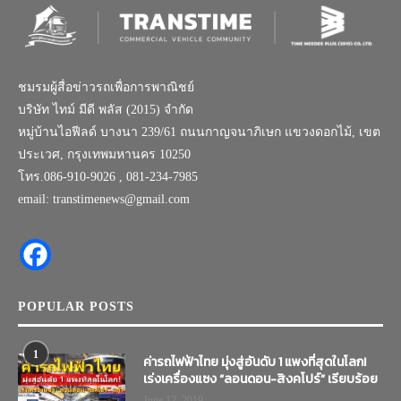
ชมรมผู้สื่อข่าวรถเพื่อการพาณิชย์
บริษัท ไทม์ มีดี พลัส (2015) จำกัด
หมู่บ้านไอฟีลด์ บางนา 239/61 ถนนกาญจนาภิเษก แขวงดอกไม้, เขต
ประเวศ, กรุงเทพมหานคร 10250
โทร.086-910-9026 , 081-234-7985
email: transtimenews@gmail.com
POPULAR POSTS
1
ค่ารถไฟฟ้าไทย มุ่งสู่อันดับ 1 แพงที่สุดในโลก!
เร่งเครื่องแซง “ลอนดอน-สิงคโปร์” เรียบร้อย
June 12, 2019