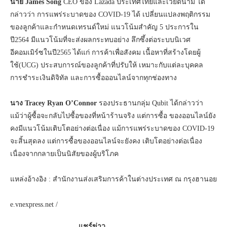
นาย
James Song
CEO ของ Lazada ประเทศไทยและเวียดนาม ได้
กล่าวว่า การแพร่ระบาดของ COVID-19 ได้ เปลี่ยนแปลงพฤติกรรม
ของลูกค้าและกำหนดเทรนด์ใหม่ แนวโน้มสำคัญ 5 ประการใน
ปี2564 มีแนวโน้มที่จะส่งผลกระทบอย่าง ลึกซึ้งต่อระบบนิเวศ
อีคอมเมิร์ซในปี2565 ได้แก่ การค้าเพื่อสังคม เนื้อหาที่สร้างโดยผู้
ใช้(UCG) ประสบการณ์ของลูกค้าที่ปรับให้ เหมาะกับแต่ละบุคคล
การชำระเงินดิจิทัล และการซื้อออนไลน์จากทุกช่องทาง
นาง
Tracey Ryan O’Connor
รองประธานกลุ่ม Qubit ได้กล่าวว่า
แม้ว่าผู้ซื้อจะกลับไปซื้อของที่หน้าร้านจริง แต่การซื้อ ของออนไลน์ยัง
คงมีแนวโน้มเติบโตอย่างต่อเนื่อง แม้การแพร่ระบาดของ COVID-19
จะสิ้นสุดลง แต่การซื้อของออนไลน์จะยังคง เติบโตอย่างต่อเนื่อง
เนื่องจากกลายเป็นนิสัยของผู้บริโภค
แหล่งอ้างอิง : สำนักงานส่งเสริมการค้าในต่างประเทศ ณ กรุงฮานอย
e.vnexpress.net /
แชร์ข่าว