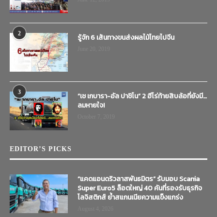
2
รู้จัก 6 เส้นทางขนส่งผลไม้ไทยไปจีน
June 20, 2019
3
“เช เกบารา-อัล ปาชิโน” 2 ฮีโร่ท้ายสิบล้อที่ยังมี…
ลมหายใจ!
October 7, 2019
EDITOR’S PICKS
“แคดแอนดริวลาสพันธมิตร” รับมอบ Scania
Super Euro5 ล็อตใหญ่ 40 คันที่รองรับธุรกิจ
โลจิสติกส์ ย้ำสแกนเนียความแข็งแกร่ง
August 4, 2026