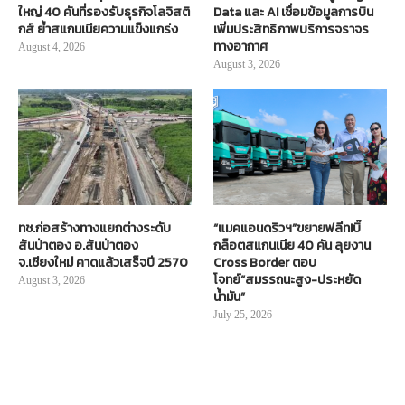
ใหญ่ 40 คันที่รองรับธุรกิจโลจิสติ
Data และ AI เชื่อมข้อมูลการบิน
กส์ ย้ำสแกนเนียความแข็งแกร่ง
เพิ่มประสิทธิภาพบริการจราจร
ทางอากาศ
August 4, 2026
August 3, 2026
ทช.ก่อสร้างทางแยกต่างระดับ
“แมคแอนดริวฯ”ขยายฟลีท!บิ๊
สันป่าตอง อ.สันป่าตอง
กล็อตสแกนเนีย 40 คัน ลุยงาน
จ.เชียงใหม่ คาดแล้วเสร็จปี 2570
Cross Border ตอบ
โจทย์“สมรรถนะสูง-ประหยัด
August 3, 2026
น้ำมัน”
July 25, 2026