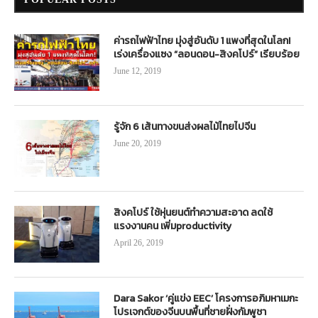
ค่ารถไฟฟ้าไทย มุ่งสู่อันดับ 1 แพงที่สุดในโลก!
เร่งเครื่องแซง “ลอนดอน-สิงคโปร์” เรียบร้อย
June 12, 2019
รู้จัก 6 เส้นทางขนส่งผลไม้ไทยไปจีน
June 20, 2019
สิงคโปร์ ใช้หุ่นยนต์ทำความสะอาด ลดใช้
แรงงานคน เพิ่มproductivity
April 26, 2019
Dara Sakor ‘คู่แข่ง EEC’ โครงการอภิมหาเมกะ
โปรเจกต์ของจีนบนพื้นที่ชายฝั่งกัมพูชา