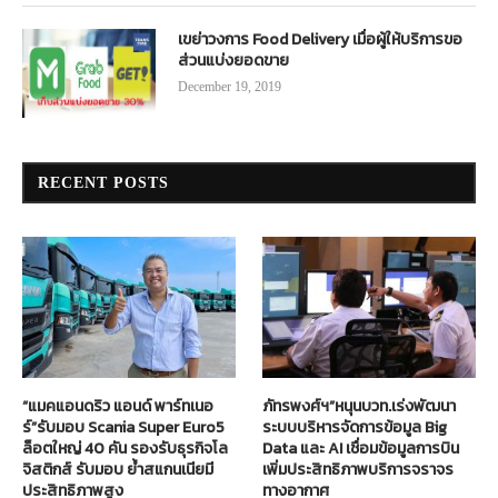
เขย่าวงการ Food Delivery เมื่อผู้ให้บริการขอ
ส่วนแบ่งยอดขาย
December 19, 2019
RECENT POSTS
“แมคแอนดริว แอนด์ พาร์ทเนอ
ภัทรพงศ์ฯ”หนุนบวท.เร่งพัฒนา
ร์”รับมอบ Scania Super Euro5
ระบบบริหารจัดการข้อมูล Big
ล็อตใหญ่ 40 คัน รองรับธุรกิจโล
Data และ AI เชื่อมข้อมูลการบิน
จิสติกส์ รับมอบ ย้ำสแกนเนียมี
เพิ่มประสิทธิภาพบริการจราจร
ประสิทธิภาพสูง
ทางอากาศ