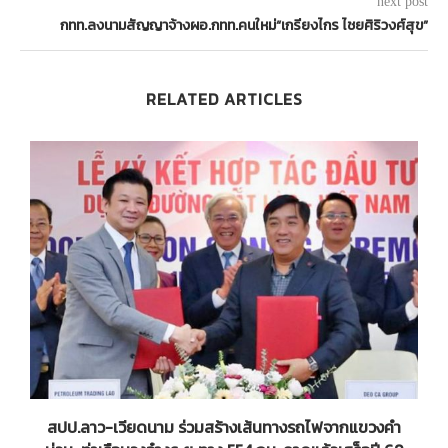
next post
กทท.ลงนามสัญญาจ้างผอ.กทท.คนใหม่“เกรียงไกร ไชยศิริวงศ์สุข”
RELATED ARTICLES
ช้
สปป.ลาว-เวียดนาม ร่วมสร้างเส้นทางรถไฟจากแขวงคำ
ย