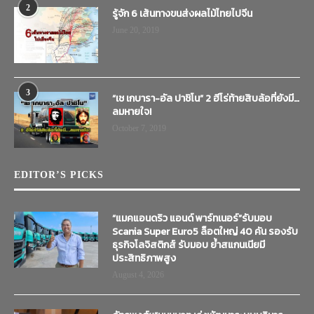
2
รู้จัก 6 เส้นทางขนส่งผลไม้ไทยไปจีน
June 20, 2019
3
“เช เกบารา-อัล ปาชิโน” 2 ฮีโร่ท้ายสิบล้อที่ยังมี…
ลมหายใจ!
October 7, 2019
EDITOR’S PICKS
“แมคแอนดริว แอนด์ พาร์ทเนอร์”รับมอบ
Scania Super Euro5 ล็อตใหญ่ 40 คัน รองรับ
ธุรกิจโลจิสติกส์ รับมอบ ย้ำสแกนเนียมี
ประสิทธิภาพสูง
August 4, 2026