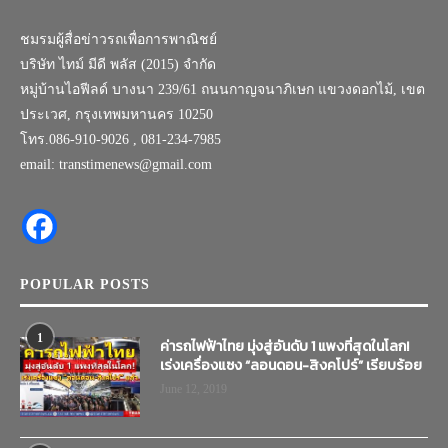
ชมรมผู้สื่อข่าวรถเพื่อการพาณิชย์
บริษัท ไทม์ มีดี พลัส (2015) จำกัด
หมู่บ้านไอฟีลด์ บางนา 239/61 ถนนกาญจนาภิเษก แขวงดอกไม้, เขต
ประเวศ, กรุงเทพมหานคร 10250
โทร.086-910-9026 , 081-234-7985
email: transtimenews@gmail.com
POPULAR POSTS
1
ค่ารถไฟฟ้าไทย มุ่งสู่อันดับ 1 แพงที่สุดในโลก!
เร่งเครื่องแซง “ลอนดอน-สิงคโปร์” เรียบร้อย
June 12, 2019