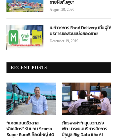
ชายฝั่งกัมพูชา
August 20, 2020
เขย่าวงการ Food Delivery เมื่อผู้ให้
บริการขอส่วนแบ่งยอดขาย
December 19, 2019
RECENT POSTS
“แคดแอนดริวลาส
ภัทรพงศ์ฯ”หนุนบวท.เร่ง
พันธมิตร” รับมอบ Scania
พัฒนาระบบบริหารจัดการ
Super Euro5 ล็อตใหญ่ 40
ข้อมูล Big Data และ AI