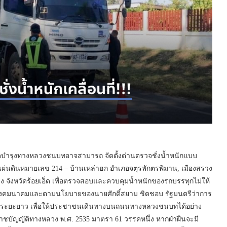
รุงทางหลวงชนบทอาจสามารถ จัดตั้งด่านตรวจชั่งน้ำหนักแบบ
นดินหมายเลข 214 – บ้านเหล่าฮก อำเภอจตุรพักตรพิมาน, เมืองสรวง
วง จังหวัดร้อยเอ็ด เพื่อตรวจสอบและควบคุมน้ำหนักของรถบรรทุกไม่ให้
งคมนาคมและตามนโยบายของนายศักดิ์สยาม ชิดชอบ รัฐมนตรีว่าการ
นระยะยาว เพื่อให้ประชาชนเดินทางบนถนนทางหลวงชนบทได้อย่าง
ชบัญญัติทางหลวง พ.ศ. 2535 มาตรา 61 วรรคหนึ่ง หากฝ่าฝืนจะมี