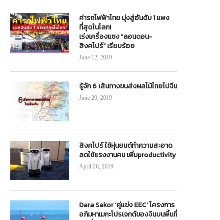
ค่ารถไฟฟ้าไทย มุ่งสู่อันดับ 1 แพง
ที่สุดในโลก!
เร่งเครื่องแซง “ลอนดอน-
สิงคโปร์” เรียบร้อย
ช.อัพเดทถนนถูกน้ำท่วมยังผ่านไม่ได้ 29
ขสมก.ผ่อนคลายมาตรการเว้นระยะห
สายทาง
รถเมล์ สามารถรองรับได้เพิ่มขึ้นเป็
June 12, 2019
October 4, 2021
June 25, 2020
รู้จัก 6 เส้นทางขนส่งผลไม้ไทยไปจีน
June 20, 2019
สิงคโปร์ ใช้หุ่นยนต์ทำความสะอาด
ลดใช้แรงงานคน เพิ่มproductivity
April 26, 2019
Dara Sakor ‘คู่แข่ง EEC’ โครงการ
อภิมหาเมกะโปรเจกต์ของจีนบนพื้นที่