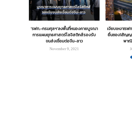
ม่บริการจองตั๋ว
‘รฟท.-กรมศุลฯ’ลงพื้นที่หนองคายบูรณา
เงียบเหงา!รฟ
างเลือกผู้
การแผนยุทธศาสตร์โลจิสติกส์รองรับ
ยื่นซอง1สัญญ
ขนส่งเชื่อมต่อจีน-ลาว
พาณิ
November 9, 2021
J