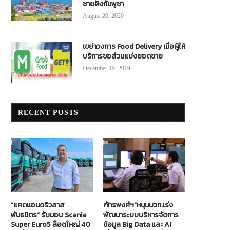
ชายฝั่งกัมพูชา
August 20, 2020
เขย่าวงการ Food Delivery เมื่อผู้ให้
บริการขอส่วนแบ่งยอดขาย
December 19, 2019
RECENT POSTS
“แคดแอนดริวลาส
ภัทรพงศ์ฯ”หนุนบวท.เร่ง
พันธมิตร” รับมอบ Scania
พัฒนาระบบบริหารจัดการ
Super Euro5 ล็อตใหญ่ 40
ข้อมูล Big Data และ AI