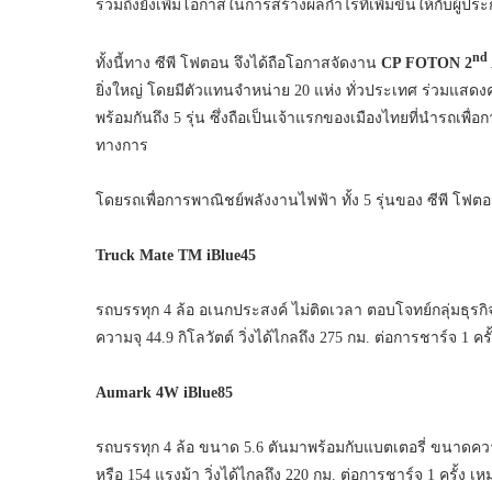
รวมถึงยังเพิ่มโอกาสในการสร้างผลกำไรที่เพิ่มขึ้นให้กับผู้ปร
nd
ทั้งนี้ทาง ซีพี โฟตอน จึงได้ถือโอกาสจัดงาน
CP FOTON 2
ยิ่งใหญ่ โดยมีตัวแทนจำหน่าย 20 แห่ง ทั่วประเทศ ร่วมแสดง
พร้อมกันถึง 5 รุ่น ซึ่งถือเป็นเจ้าแรกของเมืองไทยที่นำรถเ
ทางการ
โดยรถเพื่อการพาณิชย์พลังงานไฟฟ้า ทั้ง 5 รุ่นของ ซีพี โฟ
Truck Mate TM iBlue45
รถบรรทุก 4 ล้อ อเนกประสงค์ ไม่ติดเวลา ตอบโจทย์กลุ่มธุ
ความจุ 44.9 กิโลวัตต์ วิ่งได้ไกลถึง 275 กม. ต่อการชาร์จ 1 ครั
Aumark 4W iBlue85
รถบรรทุก 4 ล้อ ขนาด 5.6 ตันมาพร้อมกับแบตเตอรี่ ขนาดความจุ 
หรือ 154 แรงม้า วิ่งได้ไกลถึง 220 กม. ต่อการชาร์จ 1 ครั้ง 