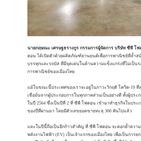
นายกฤษณะ เศรษฐธรางกูร กรรมการผู้จัดการ บริษัท ซีพี โฟ
ตอน ได้เปิดตัวด้วยผลิตภัณฑ์ยานยนต์เพื่อการพาณิชย์ที่ล้ำส
บรรทุกและรถบัส ที่มีจุดเด่นในด้านความแข็งแกร่งที่ไม่เป็
การพาณิชย์ของเมืองไทย
แม้ในขณะนี้ประเทศของเราจะอยู่ในภาวะวิกฤติ โควิด-19 ที
เชื่อมั่นจากผู้ประกอบการในทุกภาคส่วนเป็นอย่างดี ทั้งผู
ในปี 2564 ซึ่งเป็นปีที่ 2 ที่ ซีพี โฟตอน เข้ามาทำธุรกิจในปร
ของปีที่ผ่านมา โดยมีตัวเลขยอดขายทะลุ 300 คันไปแล้ว
และในปีนี้ถือเป็นอีกก้าวสำคัญ ที่ ซีพี โฟตอน จะตอกย้ำควา
พลังงานไฟฟ้า (EV) เป็นเจ้าแรกของเมืองไทย เพื่อเป็นการยก