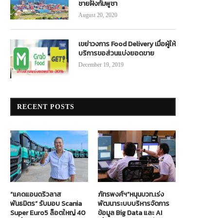
ชายฝั่งกัมพูชา
August 20, 2020
เขย่าวงการ Food Delivery เมื่อผู้ให้
บริการขอส่วนแบ่งยอดขาย
December 19, 2019
RECENT POSTS
“แคดแอนดริวลาส
ภัทรพงศ์ฯ”หนุนบวท.เร่ง
พันธมิตร” รับมอบ Scania
พัฒนาระบบบริหารจัดการ
Super Euro5 ล็อตใหญ่ 40
ข้อมูล Big Data และ AI