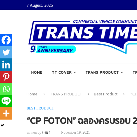
7 August, 2026
HOME
TT COVER
TRANS PRODUCT
T
Home
TRANS PRODUCT
Best Product
“CP
BEST PRODUCT
“CP FOTON” ฉลองครบรอบ 2 ปี
written by
เมษา
November 19, 2021