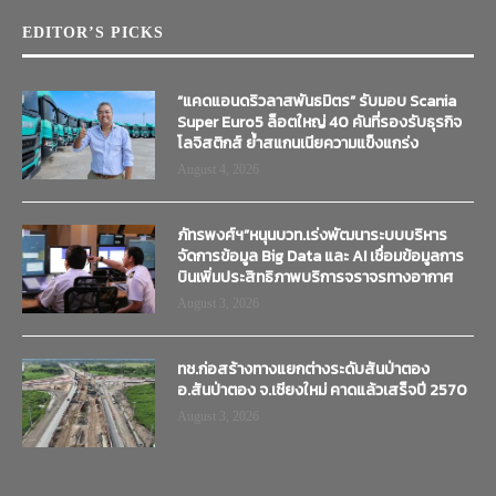
EDITOR’S PICKS
“แคดแอนดริวลาสพันธมิตร” รับมอบ Scania
Super Euro5 ล็อตใหญ่ 40 คันที่รองรับธุรกิจ
โลจิสติกส์ ย้ำสแกนเนียความแข็งแกร่ง
August 4, 2026
ภัทรพงศ์ฯ”หนุนบวท.เร่งพัฒนาระบบบริหาร
จัดการข้อมูล Big Data และ AI เชื่อมข้อมูลการ
บินเพิ่มประสิทธิภาพบริการจราจรทางอากาศ
August 3, 2026
ทช.ก่อสร้างทางแยกต่างระดับสันป่าตอง
อ.สันป่าตอง จ.เชียงใหม่ คาดแล้วเสร็จปี 2570
August 3, 2026