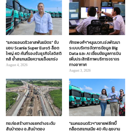
“แคดแอนดริวลาสพันธมิตร” รับ
ภัทรพงศ์ฯ”หนุนบวท.เร่งพัฒนา
มอบ Scania Super Euro5 ล็อต
ระบบบริหารจัดการข้อมูล Big
ใหญ่ 40 คันที่รองรับธุรกิจโลจิสติ
Data และ AI เชื่อมข้อมูลการบิน
กส์ ย้ำสแกนเนียความแข็งแกร่ง
เพิ่มประสิทธิภาพบริการจราจร
ทางอากาศ
August 4, 2026
August 3, 2026
ทช.ก่อสร้างทางแยกต่างระดับ
“แมคแอนดริวฯ”ขยายฟลีท!บิ๊
สันป่าตอง อ.สันป่าตอง
กล็อตสแกนเนีย 40 คัน ลุยงาน