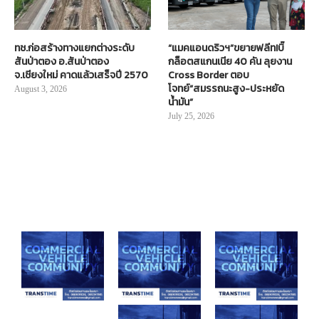
ทช.ก่อสร้างทางแยกต่างระดับ
“แมคแอนดริวฯ”ขยายฟลีท!บิ๊
สันป่าตอง อ.สันป่าตอง
กล็อตสแกนเนีย 40 คัน ลุยงาน
จ.เชียงใหม่ คาดแล้วเสร็จปี 2570
Cross Border ตอบ
โจทย์“สมรรถนะสูง-ประหยัด
August 3, 2026
น้ำมัน”
July 25, 2026