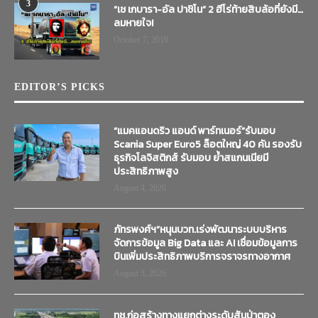
3
“เช เกบารา-อัล ปาชิโน” 2 ฮีโร่ท้ายสิบล้อที่ยังมี…
ลมหายใจ!
October 7, 2019
EDITOR’S PICKS
“แมคแอนดริว แอนด์ พาร์ทเนอร์”รับมอบ
Scania Super Euro5 ล็อตใหญ่ 40 คัน รองรับ
ธุรกิจโลจิสติกส์ รับมอบ ย้ำสแกนเนียมี
ประสิทธิภาพสูง
August 4, 2026
ภัทรพงศ์ฯ”หนุนบวท.เร่งพัฒนาระบบบริหาร
จัดการข้อมูล Big Data และ AI เชื่อมข้อมูลการ
บินเพิ่มประสิทธิภาพบริการจราจรทางอากาศ
August 3, 2026
ทช.ก่อสร้างทางแยกต่างระดับสันป่าตอง