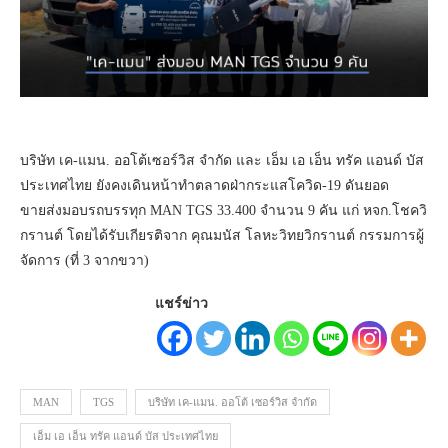
บริษัท เค-แมน. ออโต้เซอร์วิส จำกัด และ เอ็ม เอ เอ็น ทรัค แอนด์ บัส
ประเทศไทย ยังคงเดินหน้าทำตลาดฝ่ากระแสโควิด-19 ดันยอด
ขายส่งมอบรถบรรทุก MAN TGS 33.400 จำนวน 9 คัน แก่ หจก.โชควิ
กรานต์ โดยได้รับเกียรติจาก คุณมนัส โลหะวิทยวิกรานต์ กรรมการผู้
จัดการ (ที่ 3 จากขวา)
แชร์ข่าว
MAN
TGS
บริษัท เค-แมน. ออโต้ เซอร์วิส จำกัด
เอ็ม เอ เอ็น ทรัค แอนด์ บัส ประเทศไทย