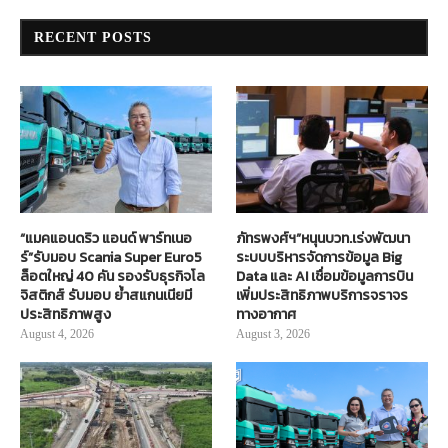
RECENT POSTS
“แมคแอนดริว แอนด์ พาร์ทเนอ
ภัทรพงศ์ฯ”หนุนบวท.เร่งพัฒนา
ร์”รับมอบ Scania Super Euro5
ระบบบริหารจัดการข้อมูล Big
ล็อตใหญ่ 40 คัน รองรับธุรกิจโล
Data และ AI เชื่อมข้อมูลการบิน
จิสติกส์ รับมอบ ย้ำสแกนเนียมี
เพิ่มประสิทธิภาพบริการจราจร
ประสิทธิภาพสูง
ทางอากาศ
August 4, 2026
August 3, 2026