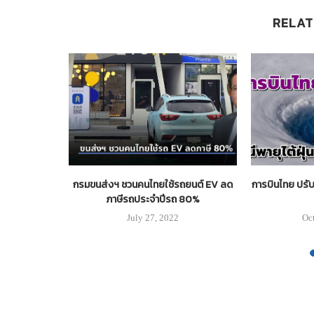
RELAT
ดวิ่ง7วันช่วง
กรมขนส่งฯ ชวนคนไทยใช้รถยนต์ EV ลด
การบินไทย ปรับเท
5
ภาษีรถประจำปีรถ 80%
21
July 27, 2022
Oc