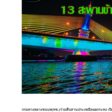
กรมทางหลวงชนบท(ทช.)ร่วมสืบสานประเพณีลอยกระทง เปิดไฟ