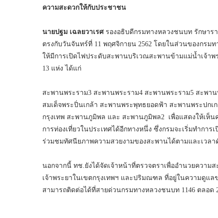
ความสะดวกให้กับประชาชน
นายปฐม เฉลยวาเรศ
รองอธิบดีกรมทางหลวงชนบท รักษาราช
ตรงกับวันจันทร์ที่ 11 พฤศจิกายน 2562 โดยในส่วนของกรม
ให้มีการเปิดไฟประดับสะพานบริเวณสะพานข้ามแม่น้ำเจ้าพ
13 แห่ง ได้แก่
สะพานพระราม3 สะพานพระราม4 สะพานพระราม5 สะพานพ
สมเด็จพระปิ่นเกล้า สะพานพระพุทธยอดฟ้า สะพานพระปกเ
กรุงเทพ สะพานภูมิพล และ สะพานภูมิพล2 เพื่อแสดงให้เห็
การท่องเที่ยวในประเทศได้อีกทางหนึ่ง ซึ่งกรมจะเริ่มทำกา
ร่วมชมทัศนียภาพความสวยงามของสะพานได้ตามและเวลาดั
นอกจากนี้ ทช.ยังได้จัดเจ้าหน้าที่ตรวจตราเพื่ออำนวยคว
เจ้าพระยาในเขตกรุงเทพฯ และปริมณฑล ที่อยู่ในความดูแลข
สามารถติดต่อได้ที่สายด่วนกรมทางหลวงชนบท 1146 ตลอด 2