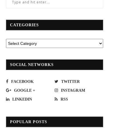
CATEGORIES
SOCIAL NETWORKS
ไฟสายใต้(ธนบุรี-หลังสวน)ตกราง!คาด
ทช.ชวนเที่ยวข้ามสะพานเฉลิมสิริราช
เปิดทางใช้งานได้เย็นวันนี้
ราษฎร์ฯ เยือนถิ่นชุมชนชาวเลบนเกา
FACEBOOK
TWITTER
ลางทะเลอ่าวไทย
August 19, 2019
GOOGLE +
INSTAGRAM
March 10, 2025
LINKEDIN
RSS
POPULAR POSTS