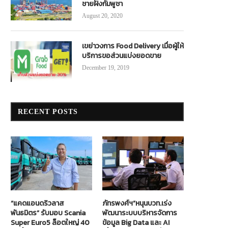
ชายฝั่งกัมพูชา
August 20, 2020
เขย่าวงการ Food Delivery เมื่อผู้ให้
บริการขอส่วนแบ่งยอดขาย
December 19, 2019
RECENT POSTS
“แคดแอนดริวลาส
ภัทรพงศ์ฯ”หนุนบวท.เร่ง
พันธมิตร” รับมอบ Scania
พัฒนาระบบบริหารจัดการ
Super Euro5 ล็อตใหญ่ 40
ข้อมูล Big Data และ AI