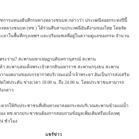
การแทนอธิบดีกรมทางหลวงชนบท กล่าวว่า ประเพณีลอยกระทงปีนี้
ทางหลวงชนบท (ทช.) ได้ร่วมสืบสานประเพณีอันดีงามของไทย โดยจัด
ระยาในพื้นที่กรุงเทพฯ และปริมณฑลที่อยู่ในความดูแลของกรม จำนวน
ระราม7 สะพานมหาเจษฎาบดินทรานุสรณ์ สะพาน
กล้า สะพานสมเด็จพระเจ้าตากสินมหาราช สะพานกรุงธน สะพาน
นความงดงามของบรรยากาศบริเวณแม่น้ำเจ้าพระยา อันเป็นการส่งเสริม
รเปิดไฟประดับ ช่วงเวลา 18.00 น. ถึง 24.00 น. โดยประชาชนสามารถ
งกล่าว
ามสะดวกให้กับประชาชนที่เดินทางมาลอยกระทงบริเวณสะพานข้ามแม่น้ำ
อง ทช.หากประชาชนต้องการสอบถามข้อมูลเพิ่มเติมหรือแจ้งเหตุ
4 ชั่วโมง
แชร์ข่าว