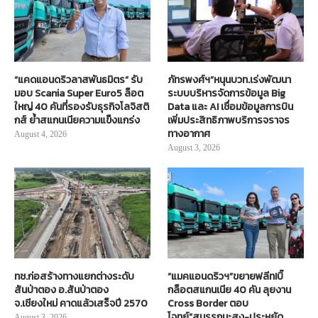
“แคดแอนดริวลาสพันธมิตร” รับ
ภัทรพงศ์ฯ”หนุนบวท.เร่งพัฒนา
มอบ Scania Super Euro5 ล็อต
ระบบบริหารจัดการข้อมูล Big
ใหญ่ 40 คันที่รองรับธุรกิจโลจิสติ
Data และ AI เชื่อมข้อมูลการบิน
กส์ ย้ำสแกนเนียความแข็งแกร่ง
เพิ่มประสิทธิภาพบริการจราจร
ทางอากาศ
August 4, 2026
August 3, 2026
ทช.ก่อสร้างทางแยกต่างระดับ
“แมคแอนดริวฯ”ขยายฟลีท!บิ๊
สันป่าตอง อ.สันป่าตอง
กล็อตสแกนเนีย 40 คัน ลุยงาน
จ.เชียงใหม่ คาดแล้วเสร็จปี 2570
Cross Border ตอบ
โจทย์“สมรรถนะสูง-ประหยัด
August 3, 2026