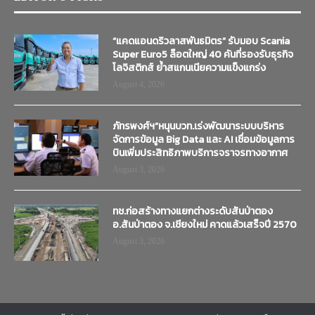
“แคดแอนดริวลาสพันธมิตร” รับมอบ Scania
Super Euro5 ล็อตใหญ่ 40 คันที่รองรับธุรกิจ
โลจิสติกส์ ย้ำสแกนเนียความแข็งแกร่ง
August 4, 2026
ภัทรพงศ์ฯ”หนุนบวท.เร่งพัฒนาระบบบริหาร
จัดการข้อมูล Big Data และ AI เชื่อมข้อมูลการ
บินเพิ่มประสิทธิภาพบริการจราจรทางอากาศ
August 3, 2026
ทช.ก่อสร้างทางแยกต่างระดับสันป่าตอง
อ.สันป่าตอง จ.เชียงใหม่ คาดแล้วเสร็จปี 2570
August 3, 2026