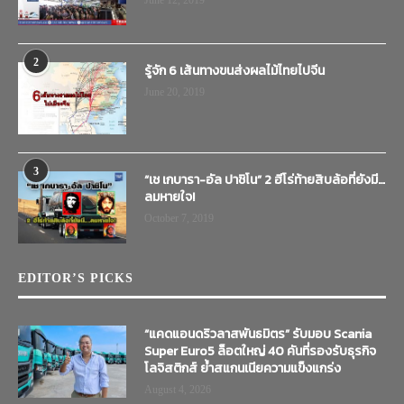
2
รู้จัก 6 เส้นทางขนส่งผลไม้ไทยไปจีน
June 20, 2019
3
“เช เกบารา-อัล ปาชิโน” 2 ฮีโร่ท้ายสิบล้อที่ยังมี…
ลมหายใจ!
October 7, 2019
EDITOR’S PICKS
“แคดแอนดริวลาสพันธมิตร” รับมอบ Scania
Super Euro5 ล็อตใหญ่ 40 คันที่รองรับธุรกิจ
โลจิสติกส์ ย้ำสแกนเนียความแข็งแกร่ง
August 4, 2026