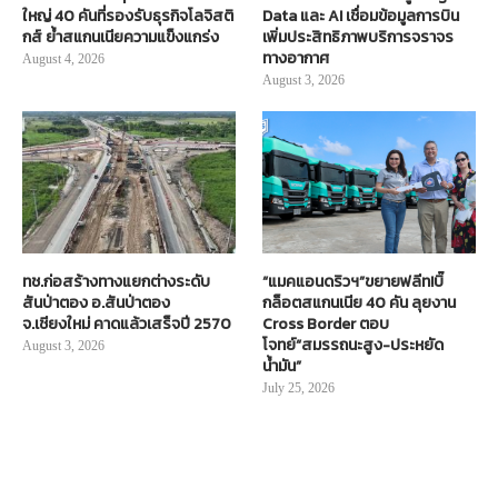
ใหญ่ 40 คันที่รองรับธุรกิจโลจิสติ
Data และ AI เชื่อมข้อมูลการบิน
กส์ ย้ำสแกนเนียความแข็งแกร่ง
เพิ่มประสิทธิภาพบริการจราจร
ทางอากาศ
August 4, 2026
August 3, 2026
ทช.ก่อสร้างทางแยกต่างระดับ
“แมคแอนดริวฯ”ขยายฟลีท!บิ๊
สันป่าตอง อ.สันป่าตอง
กล็อตสแกนเนีย 40 คัน ลุยงาน
จ.เชียงใหม่ คาดแล้วเสร็จปี 2570
Cross Border ตอบ
โจทย์“สมรรถนะสูง-ประหยัด
August 3, 2026
น้ำมัน”
July 25, 2026