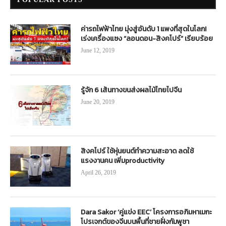
ค่ารถไฟฟ้าไทย มุ่งสู่อันดับ 1 แพงที่สุดในโลก!
เร่งเครื่องแซง “ลอนดอน-สิงคโปร์” เรียบร้อย
June 12, 2019
รู้จัก 6 เส้นทางขนส่งผลไม้ไทยไปจีน
June 20, 2019
สิงคโปร์ ใช้หุ่นยนต์ทำความสะอาด ลดใช้
แรงงานคน เพิ่มproductivity
April 26, 2019
Dara Sakor ‘คู่แข่ง EEC’ โครงการอภิมหาเมกะ
โปรเจกต์ของจีนบนพื้นที่ชายฝั่งกัมพูชา