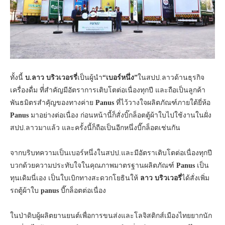
ทั้งนี้
บ.ลาว บริวเวอรรี่
เป็นผู้นำ
“เบอร์หนึ่ง”
ในสปป.ลาวด้านธุรกิจ
เครื่องดื่ม ที่่สำคัญมีอัตราการเติบโตต่อเนื่องทุกปี และถือเป็นลูกค้า
พันธมิตรสำคุัญของทางค่าย
Panus
ที่ไว้วางใจผลิตภัณฑ์ภายใต้ยี่ห้อ
Panus
มาอย่างต่อเนื่อง ก่อนหน้านี้ก็สั่งบิ๊กล็อตตู้ผ้าใบไปใช้งานในฝั่ง
สปป.ลาวมาแล้ว และครั้งนี้ก็ถือเป็นอีกหนึ่งบี๊กล็อตเช่นกัน
จากบริบทความเป็นเบอร์หนึ่งในสปป.และมีอัตราเติบโตต่อเนื่องทุกปี
บวกด้วยความประทับใจในคุณภาพมาตรฐานผลิตภัณฑ์
Panus
เป็น
ทุนเดิมนี่เอง เป็นใบเบิกทางสะดวกโยธินให้
ลาว บริวเวอรี่
ได้สั่งเพิ่ม
รถตู้ผ้าใบ
panus
บี๊กล็อตต่อเนื่อง
ในป่าดิบผู้ผลิตยานยนต์เพื่อการขนส่งและโลจิสติกส์เมืองไทยยากนัก