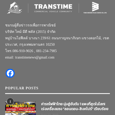
ชมรมผู้สื่อข่าวรถเพื่อการพาณิชย์
บริษัท ไทม์ มีดี พลัส (2015) จำกัด
หมู่บ้านไอฟีลด์ บางนา 239/61 ถนนกาญจนาภิเษก แขวงดอกไม้, เขต
ประเวศ, กรุงเทพมหานคร 10250
โทร.086-910-9026 , 081-234-7985
email: transtimenews@gmail.com
POPULAR POSTS
1
ค่ารถไฟฟ้าไทย มุ่งสู่อันดับ 1 แพงที่สุดในโลก!
เร่งเครื่องแซง “ลอนดอน-สิงคโปร์” เรียบร้อย
June 12, 2019