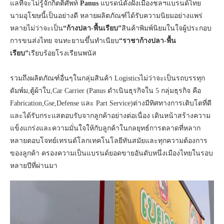
แลที่จะไม่รู้จักกิตติศัพท์
Panus
แบรดน์ดังฝั่งเมืองชลฯแบรนด์ไทย
นามอุโฆษนี้เป็นอย่างดี หลายผลิตภัณฑ์ได้รับความนิยมอย่างแพร่
หลายไม่ว่าจะเป็น
“ก้างปลา-พื้นเรียบ”
สินค้าพิมพ์นิยมในใจผู้ประกอบ
การขนส่งไทย จนทะยานขึ้นทำเนียบ
“ราชาก้างปลา-พื้น
เรียบ”
เรียบร้อยโรงเรียนพนัส
รวมถึงผลิตภัณฑ์อื่นๆในกลุ่มสินค้า Logisticsไม่ว่าจะเป็นรถบรรทุก
ดัมพ์ม,ตู้ผ้าใบ,Car Carrier (Panus ดำเนินธุรกิจใน 5 กลุ่มธุรกิจ คือ
Fabrication,Gse,Defense และ Part Service)ต่างมีทิศทางการเติบโตที่ดี
และได้รับกระแสตอบรับจากลูกค้าอย่างต่อเนื่อง เดินหน้าสร้างความ
แข็งแกร่งและความมั่นใจให้กับลูกค้าในกลยุทธ์การตลาดที่หลาก
หลายตอบโจทย์เทรนด์โลกเทคโนโลยีทันสมัยและทุกความต้องการ
ของลูกค้า ครองความเป็นแบรนด์ยอดขายอันดับหนึ่งเมืองไทยในรอบ
หลายปีที่ผ่านมา