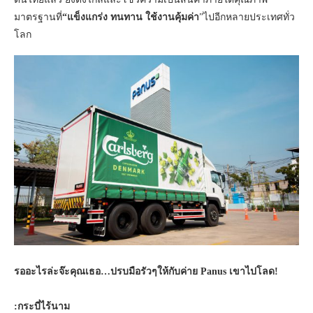
มาตรฐานที่
“แข็งแกร่ง ทนทาน ใช้งานคุ้มค่า
”ไปอีกหลายประเทศทั่ว
โลก
รออะไรล่ะจ๊ะคุณเธอ…ปรบมือรัวๆให้กับค่าย Panus เขาไปโลด!
:กระบี่ไร้นาม