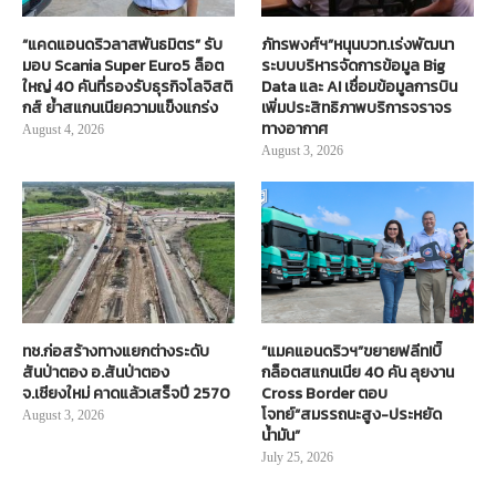
“แคดแอนดริวลาสพันธมิตร” รับ
ภัทรพงศ์ฯ”หนุนบวท.เร่งพัฒนา
มอบ Scania Super Euro5 ล็อต
ระบบบริหารจัดการข้อมูล Big
ใหญ่ 40 คันที่รองรับธุรกิจโลจิสติ
Data และ AI เชื่อมข้อมูลการบิน
กส์ ย้ำสแกนเนียความแข็งแกร่ง
เพิ่มประสิทธิภาพบริการจราจร
ทางอากาศ
August 4, 2026
August 3, 2026
ทช.ก่อสร้างทางแยกต่างระดับ
“แมคแอนดริวฯ”ขยายฟลีท!บิ๊
สันป่าตอง อ.สันป่าตอง
กล็อตสแกนเนีย 40 คัน ลุยงาน
จ.เชียงใหม่ คาดแล้วเสร็จปี 2570
Cross Border ตอบ
โจทย์“สมรรถนะสูง-ประหยัด
August 3, 2026
น้ำมัน”
July 25, 2026