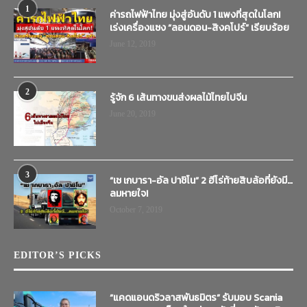
1
ค่ารถไฟฟ้าไทย มุ่งสู่อันดับ 1 แพงที่สุดในโลก!
เร่งเครื่องแซง “ลอนดอน-สิงคโปร์” เรียบร้อย
June 12, 2019
2
รู้จัก 6 เส้นทางขนส่งผลไม้ไทยไปจีน
June 20, 2019
3
“เช เกบารา-อัล ปาชิโน” 2 ฮีโร่ท้ายสิบล้อที่ยังมี…
ลมหายใจ!
October 7, 2019
EDITOR’S PICKS
“แคดแอนดริวลาสพันธมิตร” รับมอบ Scania