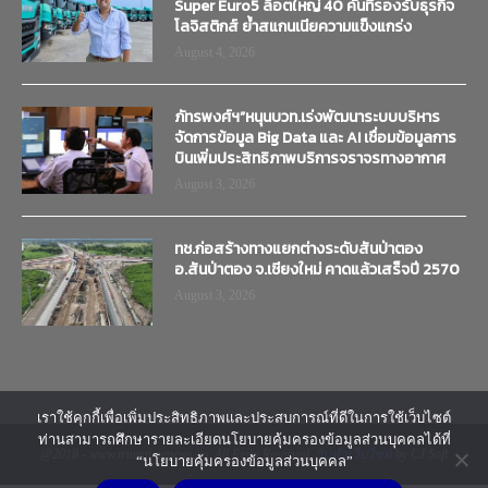
Super Euro5 ล็อตใหญ่ 40 คันที่รองรับธุรกิจ
โลจิสติกส์ ย้ำสแกนเนียความแข็งแกร่ง
August 4, 2026
ภัทรพงศ์ฯ”หนุนบวท.เร่งพัฒนาระบบบริหาร
จัดการข้อมูล Big Data และ AI เชื่อมข้อมูลการ
บินเพิ่มประสิทธิภาพบริการจราจรทางอากาศ
August 3, 2026
ทช.ก่อสร้างทางแยกต่างระดับสันป่าตอง
อ.สันป่าตอง จ.เชียงใหม่ คาดแล้วเสร็จปี 2570
August 3, 2026
เราใช้คุกกี้เพื่อเพิ่มประสิทธิภาพและประสบการณ์ที่ดีในการใช้เว็บไซต์
ท่านสามารถศึกษารายละเอียดนโยบายคุ้มครองข้อมูลส่วนบุคคลได้ที่
@2018 - www.transtimenews.co. All Right Reserved.
รับทำเว็บไซต์
by CJ Soft
“นโยบายคุ้มครองข้อมูลส่วนบุคคล”