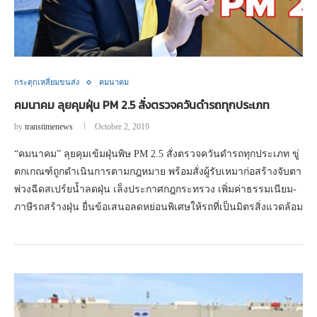
กระตุกเหลี่ยมขนส่ง
คมนาคม
คมนาคม ลุยคุมฝุ่น PM 2.5 สั่งตรวจควันดำรถทุกประเภท
by
transtimenews
October 2, 2019
“คมนาคม” ลุยคุมเข้มฝุ่นพิษ PM 2.5 สั่งตรวจควันดำรถทุกประเภท ขู่
ตกเกณฑ์ถูกดำเนินการตามกฎหมาย พร้อมสั่งผู้รับเหมาก่อสร้างจับตา
พ่วงฉีดสเปร์ยน้ำลดฝุ่น เล็งประกาศกฎกระทรวง เพิ่มค่าธรรมเนียม-
ภาษีรถสร้างฝุ่น ยื่นข้อเสนอลดหย่อนพิเศษให้รถที่เป็นมิตรสิ่งแวดล้อม