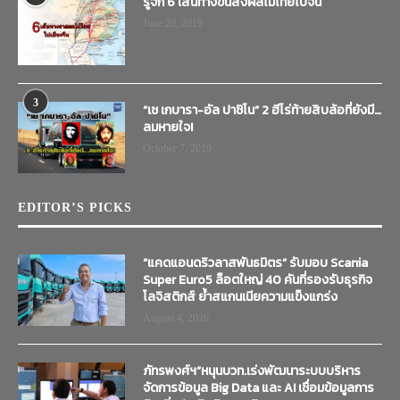
รู้จัก 6 เส้นทางขนส่งผลไม้ไทยไปจีน
June 20, 2019
3
“เช เกบารา-อัล ปาชิโน” 2 ฮีโร่ท้ายสิบล้อที่ยังมี…
ลมหายใจ!
October 7, 2019
EDITOR’S PICKS
“แคดแอนดริวลาสพันธมิตร” รับมอบ Scania
Super Euro5 ล็อตใหญ่ 40 คันที่รองรับธุรกิจ
โลจิสติกส์ ย้ำสแกนเนียความแข็งแกร่ง
August 4, 2026
ภัทรพงศ์ฯ”หนุนบวท.เร่งพัฒนาระบบบริหาร
จัดการข้อมูล Big Data และ AI เชื่อมข้อมูลการ