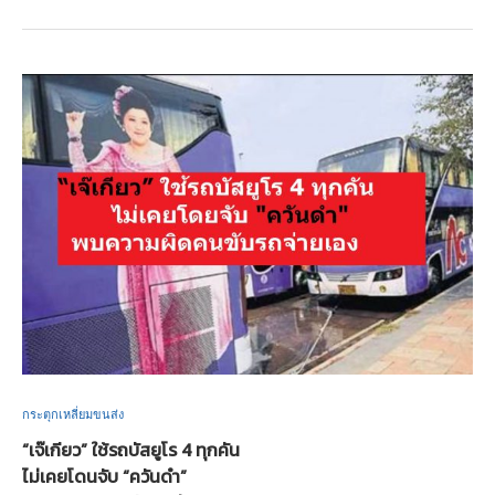
กระตุกเหลี่ยมขนส่ง
“เจ๊เกียว” ใช้รถบัสยูโร 4 ทุกคัน
ไม่เคยโดนจับ “ควันดำ”