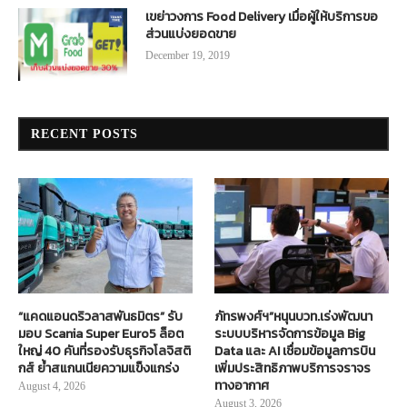
เขย่าวงการ Food Delivery เมื่อผู้ให้บริการขอ
ส่วนแบ่งยอดขาย
December 19, 2019
RECENT POSTS
“แคดแอนดริวลาสพันธมิตร” รับ
ภัทรพงศ์ฯ”หนุนบวท.เร่งพัฒนา
มอบ Scania Super Euro5 ล็อต
ระบบบริหารจัดการข้อมูล Big
ใหญ่ 40 คันที่รองรับธุรกิจโลจิสติ
Data และ AI เชื่อมข้อมูลการบิน
กส์ ย้ำสแกนเนียความแข็งแกร่ง
เพิ่มประสิทธิภาพบริการจราจร
ทางอากาศ
August 4, 2026
August 3, 2026