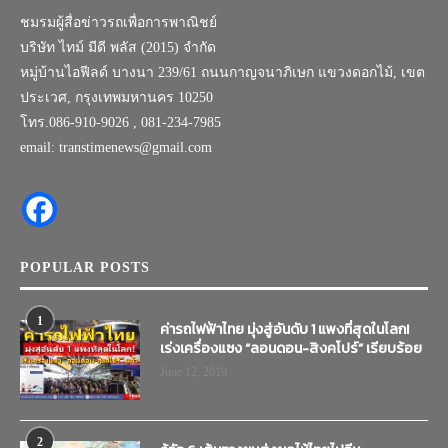
ชมรมผู้สื่อข่าวรถเพื่อการพาณิชย์
บริษัท ไทม์ มีดี พลัส (2015) จำกัด
หมู่บ้านไอฟีลด์ บางนา 239/61 ถนนกาญจนาภิเษก แขวงดอกไม้, เขต
ประเวศ, กรุงเทพมหานคร 10250
โทร.086-910-9026 , 081-234-7985
email: transtimenews@gmail.com
POPULAR POSTS
1
ค่ารถไฟฟ้าไทย มุ่งสู่อันดับ 1 แพงที่สุดในโลก!
เร่งเครื่องแซง “ลอนดอน-สิงคโปร์” เรียบร้อย
June 12, 2019
2