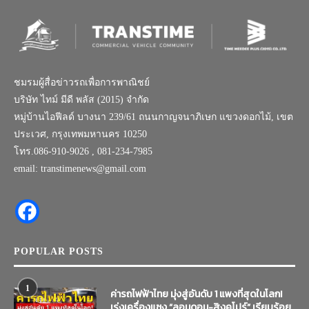
ชมรมผู้สื่อข่าวรถเพื่อการพาณิชย์
บริษัท ไทม์ มีดี พลัส (2015) จำกัด
หมู่บ้านไอฟีลด์ บางนา 239/61 ถนนกาญจนาภิเษก แขวงดอกไม้, เขต
ประเวศ, กรุงเทพมหานคร 10250
โทร.086-910-9026 , 081-234-7985
email: transtimenews@gmail.com
POPULAR POSTS
1
ค่ารถไฟฟ้าไทย มุ่งสู่อันดับ 1 แพงที่สุดในโลก!
เร่งเครื่องแซง “ลอนดอน-สิงคโปร์” เรียบร้อย