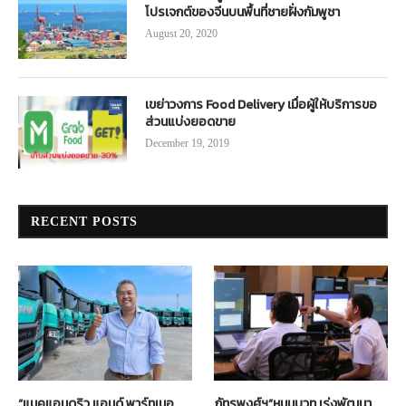
โปรเจกต์ของจีนบนพื้นที่ชายฝั่งกัมพูชา
August 20, 2020
เขย่าวงการ Food Delivery เมื่อผู้ให้บริการขอ
ส่วนแบ่งยอดขาย
December 19, 2019
RECENT POSTS
“แมคแอนดริว แอนด์ พาร์ทเนอ
ภัทรพงศ์ฯ”หนุนบวท.เร่งพัฒนา