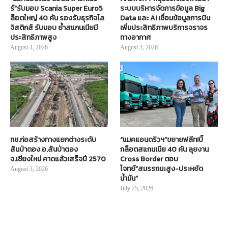
ร์”รับมอบ Scania Super Euro5
ระบบบริหารจัดการข้อมูล Big
ล็อตใหญ่ 40 คัน รองรับธุรกิจโล
Data และ AI เชื่อมข้อมูลการบิน
จิสติกส์ รับมอบ ย้ำสแกนเนียมี
เพิ่มประสิทธิภาพบริการจราจร
ประสิทธิภาพสูง
ทางอากาศ
August 4, 2026
August 3, 2026
ทช.ก่อสร้างทางแยกต่างระดับ
“แมคแอนดริวฯ”ขยายฟลีท!บิ๊
สันป่าตอง อ.สันป่าตอง
กล็อตสแกนเนีย 40 คัน ลุยงาน
จ.เชียงใหม่ คาดแล้วเสร็จปี 2570
Cross Border ตอบ
โจทย์“สมรรถนะสูง-ประหยัด
August 3, 2026
น้ำมัน”
July 25, 2026