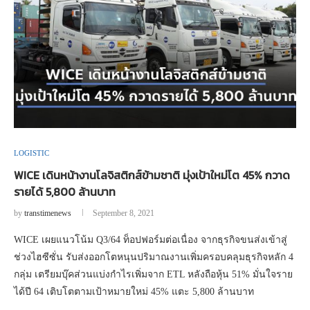
LOGISTIC
WICE เดินหน้างานโลจิสติกส์ข้ามชาติ มุ่งเป้าใหม่โต 45% กวาด
รายได้ 5,800 ล้านบาท
by
transtimenews
September 8, 2021
WICE เผยแนวโน้ม Q3/64 ท็อปฟอร์มต่อเนื่อง จากธุรกิจขนส่งเข้าสู่
ช่วงไฮซีซั่น รับส่งออกโตหนุนปริมาณงานเพิ่มครอบคลุมธุรกิจหลัก 4
กลุ่ม เตรียมบุ๊คส่วนแบ่งกำไรเพิ่มจาก ETL หลังถือหุ้น 51% มั่นใจราย
ได้ปี 64 เติบโตตามเป้าหมายใหม่ 45% แตะ 5,800 ล้านบาท