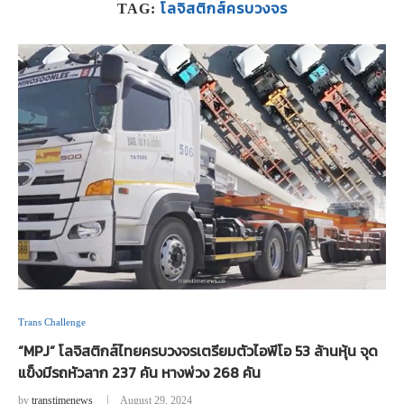
โลจิสติกส์ครบวงจร
TAG:
Trans Challenge
“MPJ” โลจิสติกส์ไทยครบวงจรเตรียมตัวไอพีโอ 53 ล้านหุ้น จุด
แข็งมีรถหัวลาก 237 คัน หางพ่วง 268 คัน
by
transtimenews
August 29, 2024