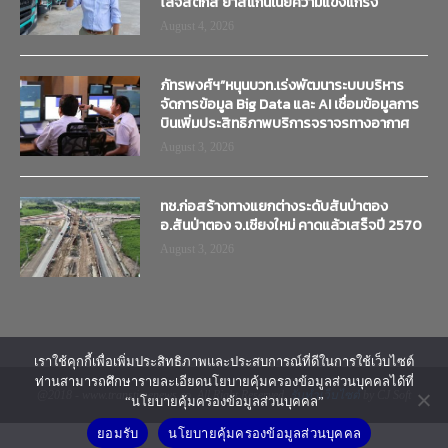
โลจิสติกส์ ย้ำสแกนเนียความแข็งแกร่ง
August 4, 2026
ภัทรพงศ์ฯ”หนุนบวท.เร่งพัฒนาระบบบริหาร
จัดการข้อมูล Big Data และ AI เชื่อมข้อมูลการ
บินเพิ่มประสิทธิภาพบริการจราจรทางอากาศ
August 3, 2026
ทช.ก่อสร้างทางแยกต่างระดับสันป่าตอง
อ.สันป่าตอง จ.เชียงใหม่ คาดแล้วเสร็จปี 2570
August 3, 2026
เราใช้คุกกี้เพื่อเพิ่มประสิทธิภาพและประสบการณ์ที่ดีในการใช้เว็บไซต์
ท่านสามารถศึกษารายละเอียดนโยบายคุ้มครองข้อมูลส่วนบุคคลได้ที่
@2018 - www.transtimenews.co. All Right Reserved.
รับทำเว็บไซต์
by CJ Soft
“นโยบายคุ้มครองข้อมูลส่วนบุคคล”
ยอมรับ
นโยบายคุ้มครองข้อมูลส่วนบุคคล