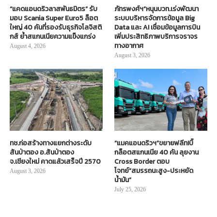
“แคดแอนดริวลาสพันธมิตร” รับ
ภัทรพงศ์ฯ”หนุนบวท.เร่งพัฒนา
มอบ Scania Super Euro5 ล็อต
ระบบบริหารจัดการข้อมูล Big
ใหญ่ 40 คันที่รองรับธุรกิจโลจิสติ
Data และ AI เชื่อมข้อมูลการบิน
กส์ ย้ำสแกนเนียความแข็งแกร่ง
เพิ่มประสิทธิภาพบริการจราจร
ทางอากาศ
August 4, 2026
August 3, 2026
ทช.ก่อสร้างทางแยกต่างระดับ
“แมคแอนดริวฯ”ขยายฟลีท!บิ๊
สันป่าตอง อ.สันป่าตอง
กล็อตสแกนเนีย 40 คัน ลุยงาน
จ.เชียงใหม่ คาดแล้วเสร็จปี 2570
Cross Border ตอบ
โจทย์“สมรรถนะสูง-ประหยัด
August 3, 2026
น้ำมัน”
July 25, 2026