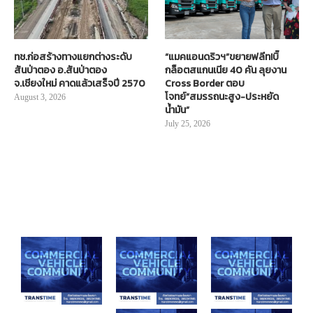
ทช.ก่อสร้างทางแยกต่างระดับ
“แมคแอนดริวฯ”ขยายฟลีท!บิ๊
สันป่าตอง อ.สันป่าตอง
กล็อตสแกนเนีย 40 คัน ลุยงาน
จ.เชียงใหม่ คาดแล้วเสร็จปี 2570
Cross Border ตอบ
โจทย์“สมรรถนะสูง-ประหยัด
August 3, 2026
น้ำมัน”
July 25, 2026