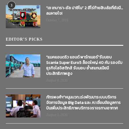
3
“เช เกบารา-อัล ปาชิโน” 2 ฮีโร่ท้ายสิบล้อที่ยังมี…
ลมหายใจ!
October 7, 2019
EDITOR’S PICKS
“แมคแอนดริว แอนด์ พาร์ทเนอร์”รับมอบ
Scania Super Euro5 ล็อตใหญ่ 40 คัน รองรับ
ธุรกิจโลจิสติกส์ รับมอบ ย้ำสแกนเนียมี
ประสิทธิภาพสูง
August 4, 2026
ภัทรพงศ์ฯ”หนุนบวท.เร่งพัฒนาระบบบริหาร
จัดการข้อมูล Big Data และ AI เชื่อมข้อมูลการ
บินเพิ่มประสิทธิภาพบริการจราจรทางอากาศ
August 3, 2026