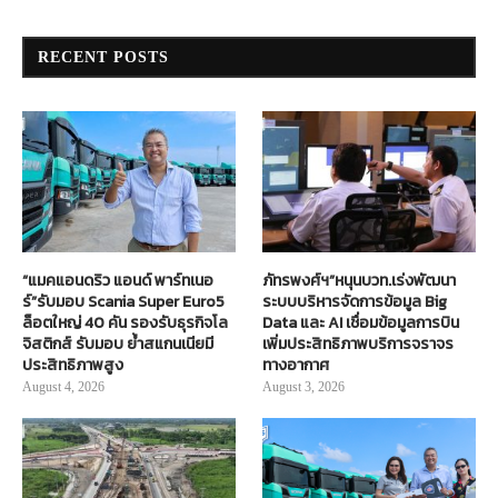
RECENT POSTS
“แมคแอนดริว แอนด์ พาร์ทเนอ
ภัทรพงศ์ฯ”หนุนบวท.เร่งพัฒนา
ร์”รับมอบ Scania Super Euro5
ระบบบริหารจัดการข้อมูล Big
ล็อตใหญ่ 40 คัน รองรับธุรกิจโล
Data และ AI เชื่อมข้อมูลการบิน
จิสติกส์ รับมอบ ย้ำสแกนเนียมี
เพิ่มประสิทธิภาพบริการจราจร
ประสิทธิภาพสูง
ทางอากาศ
August 4, 2026
August 3, 2026