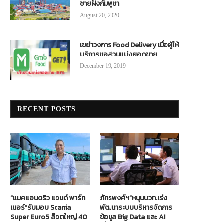
ชายฝั่งกัมพูชา
August 20, 2020
เขย่าวงการ Food Delivery เมื่อผู้ให้
บริการขอส่วนแบ่งยอดขาย
December 19, 2019
RECENT POSTS
“แมคแอนดริว แอนด์ พาร์ท
ภัทรพงศ์ฯ”หนุนบวท.เร่ง
เนอร์”รับมอบ Scania
พัฒนาระบบบริหารจัดการ
Super Euro5 ล็อตใหญ่ 40
ข้อมูล Big Data และ AI