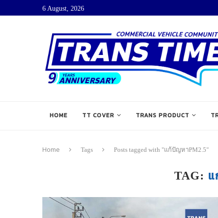
6 August, 2026
HOME
TT COVER
TRANS PRODUCT
T
Home
Tags
Posts tagged with "แก้ปัญหาPM2.5"
แ
TAG: