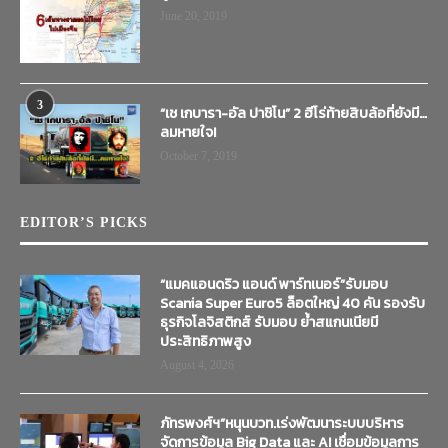
June 20, 2019
3
“เช เกบารา-อัล ปาชิโน” 2 ฮีโร่ท้ายสิบล้อที่ยังมี…
ลมหายใจ!
October 7, 2019
EDITOR’S PICKS
“แมคแอนดริว แอนด์ พาร์ทเนอร์”รับมอบ
Scania Super Euro5 ล็อตใหญ่ 40 คัน รองรับ
ธุรกิจโลจิสติกส์ รับมอบ ย้ำสแกนเนียมี
ประสิทธิภาพสูง
August 4, 2026
ภัทรพงศ์ฯ”หนุนบวท.เร่งพัฒนาระบบบริหาร
จัดการข้อมูล Big Data และ AI เชื่อมข้อมูลการ