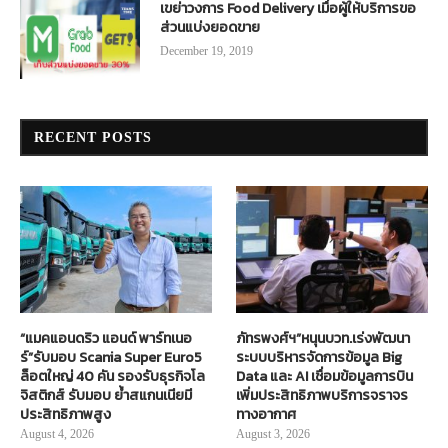
เขย่าวงการ Food Delivery เมื่อผู้ให้บริการขอ
ส่วนแบ่งยอดขาย
December 19, 2019
RECENT POSTS
“แมคแอนดริว แอนด์ พาร์ทเนอ
ภัทรพงศ์ฯ”หนุนบวท.เร่งพัฒนา
ร์”รับมอบ Scania Super Euro5
ระบบบริหารจัดการข้อมูล Big
ล็อตใหญ่ 40 คัน รองรับธุรกิจโล
Data และ AI เชื่อมข้อมูลการบิน
จิสติกส์ รับมอบ ย้ำสแกนเนียมี
เพิ่มประสิทธิภาพบริการจราจร
ประสิทธิภาพสูง
ทางอากาศ
August 4, 2026
August 3, 2026