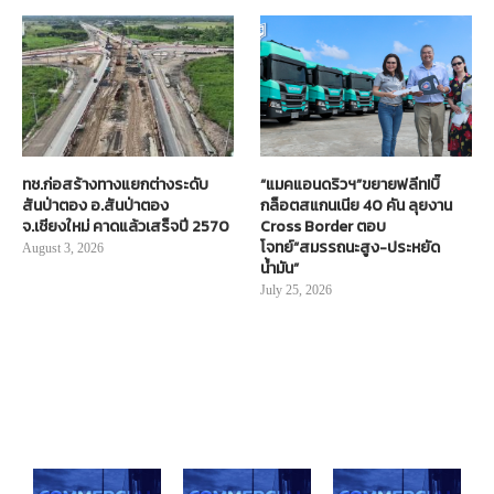
ทช.ก่อสร้างทางแยกต่างระดับ
“แมคแอนดริวฯ”ขยายฟลีท!บิ๊
สันป่าตอง อ.สันป่าตอง
กล็อตสแกนเนีย 40 คัน ลุยงาน
จ.เชียงใหม่ คาดแล้วเสร็จปี 2570
Cross Border ตอบ
โจทย์“สมรรถนะสูง-ประหยัด
August 3, 2026
น้ำมัน”
July 25, 2026