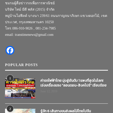
ชมรมผู้สื่อข่าวรถเพื่อการพาณิชย์
บริษัท ไทม์ มีดี พลัส (2015) จำกัด
หมู่บ้านไอฟีลด์ บางนา 239/61 ถนนกาญจนาภิเษก แขวงดอกไม้, เขต
ประเวศ, กรุงเทพมหานคร 10250
โทร.086-910-9026 , 081-234-7985
email: transtimenews@gmail.com
POPULAR POSTS
1
ค่ารถไฟฟ้าไทย มุ่งสู่อันดับ 1 แพงที่สุดในโลก!
เร่งเครื่องแซง “ลอนดอน-สิงคโปร์” เรียบร้อย
June 12, 2019
2
รู้จัก 6 เส้นทางขนส่งผลไม้ไทยไปจีน